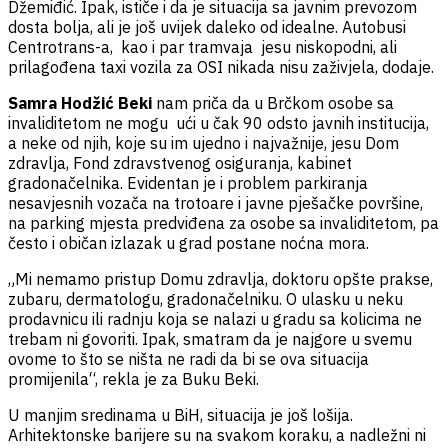
Džemiđić. Ipak, ističe i da je situacija sa javnim prevozom
dosta bolja, ali je još uvijek daleko od idealne. Autobusi
Centrotrans-a, kao i par tramvaja jesu niskopodni, ali
prilagođena taxi vozila za OSI nikada nisu zaživjela, dodaje.
Samra Hodžić Beki
nam priča da u Brčkom osobe sa
invaliditetom ne mogu ući u čak 90 odsto javnih institucija,
a neke od njih, koje su im ujedno i najvažnije, jesu Dom
zdravlja, Fond zdravstvenog osiguranja, kabinet
gradonačelnika. Evidentan je i problem parkiranja
nesavjesnih vozača na trotoare i javne pješačke površine,
na parking mjesta predviđena za osobe sa invaliditetom, pa
često i običan izlazak u grad postane noćna mora.
„Mi nemamo pristup Domu zdravlja, doktoru opšte prakse,
zubaru, dermatologu, gradonačelniku. O ulasku u neku
prodavnicu ili radnju koja se nalazi u gradu sa kolicima ne
trebam ni govoriti. Ipak, smatram da je najgore u svemu
ovome to što se ništa ne radi da bi se ova situacija
promijenila“, rekla je za Buku Beki.
U manjim sredinama u BiH, situacija je još lošija.
Arhitektonske barijere su na svakom koraku, a nadležni ni