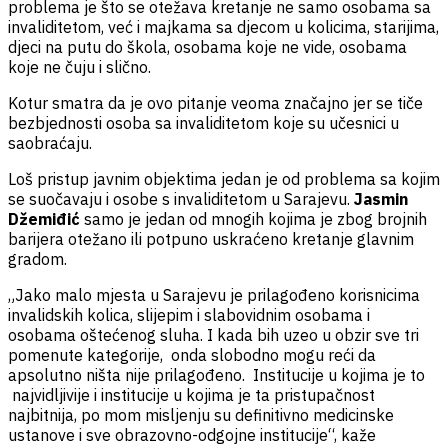
problema je što se otežava kretanje ne samo osobama sa
invaliditetom, već i majkama sa djecom u kolicima, starijima,
djeci na putu do škola, osobama koje ne vide, osobama
koje ne čuju i slično.
Kotur smatra da je ovo pitanje veoma značajno jer se tiče
bezbjednosti osoba sa invaliditetom koje su učesnici u
saobraćaju.
Loš pristup javnim objektima jedan je od problema sa kojim
se suočavaju i osobe s invaliditetom u Sarajevu.
Jasmin
Džemiđić
samo je jedan od mnogih kojima je zbog brojnih
barijera otežano ili potpuno uskraćeno kretanje glavnim
gradom.
„Jako malo mjesta u Sarajevu je prilagođeno korisnicima
invalidskih kolica, slijepim i slabovidnim osobama i
osobama oštećenog sluha. I kada bih uzeo u obzir sve tri
pomenute kategorije, onda slobodno mogu reći da
apsolutno ništa nije prilagođeno. Institucije u kojima je to
najvidljivije i institucije u kojima je ta pristupačnost
najbitnija, po mom misljenju su definitivno medicinske
ustanove i sve obrazovno-odgojne institucije“, kaže