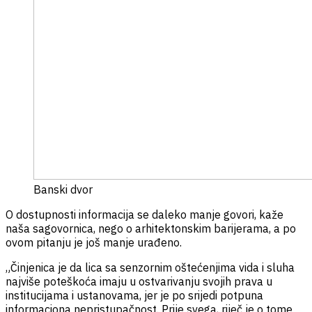
Banski dvor
O dostupnosti informacija se daleko manje govori, kaže
naša sagovornica, nego o arhitektonskim barijerama, a po
ovom pitanju je još manje urađeno.
„Činjenica je da lica sa senzornim oštećenjima vida i sluha
najviše poteškoća imaju u ostvarivanju svojih prava u
institucijama i ustanovama, jer je po srijedi potpuna
informaciona nepristupačnost. Prije svega, riječ je o tome