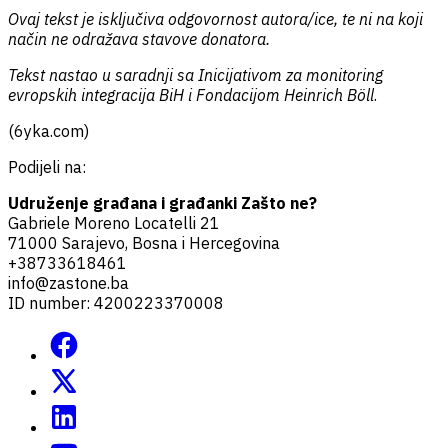
Ovaj tekst je isključiva odgovornost autora/ice, te ni na koji
način ne odražava stavove donatora.
Tekst nastao u saradnji sa Inicijativom za monitoring
evropskih integracija BiH i Fondacijom
Heinrich Böll
.
(6yka.com)
Podijeli na:
Udruženje građana i građanki Zašto ne?
Gabriele Moreno Locatelli 21
71000 Sarajevo, Bosna i Hercegovina
+38733618461
info@zastone.ba
ID number: 4200223370008