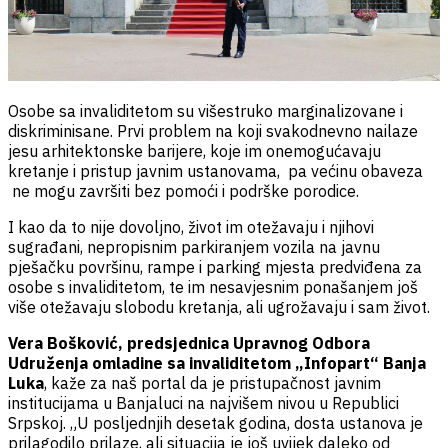
Osobe sa invaliditetom su višestruko marginalizovane i
diskriminisane. Prvi problem na koji svakodnevno nailaze
jesu arhitektonske barijere, koje im onemogućavaju
kretanje i pristup javnim ustanovama, pa većinu obaveza
ne mogu završiti bez pomoći i podrške porodice.
I kao da to nije dovoljno, život im otežavaju i njihovi
sugrađani, nepropisnim parkiranjem vozila na javnu
pješačku površinu, rampe i parking mjesta predviđena za
osobe s invaliditetom, te im nesavjesnim ponašanjem još
više otežavaju slobodu kretanja, ali ugrožavaju i sam život.
Vera Bošković, predsjednica Upravnog Odbora
Udruženja omladine sa invaliditetom „Infopart“ Banja
Luka
, kaže za naš portal da je pristupačnost javnim
institucijama u Banjaluci na najvišem nivou u Republici
Srpskoj. „U posljednjih desetak godina, dosta ustanova je
prilagodilo prilaze, ali situacija je još uvijek daleko od