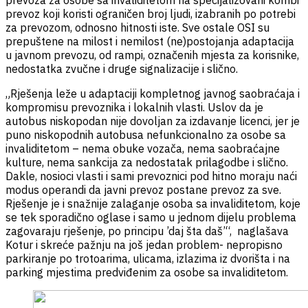
prevoz koji koristi ograničen broj ljudi, izabranih po potrebi
za prevozom, odnosno hitnosti iste. Sve ostale OSI su
prepuštene na milost i nemilost (ne)postojanja adaptacija
u javnom prevozu, od rampi, označenih mjesta za korisnike,
nedostatka zvučne i druge signalizacije i slično.
„Rješenja leže u adaptaciji kompletnog javnog saobraćaja i
kompromisu prevoznika i lokalnih vlasti. Uslov da je
autobus niskopodan nije dovoljan za izdavanje licenci, jer je
puno niskopodnih autobusa nefunkcionalno za osobe sa
invaliditetom – nema obuke vozača, nema saobraćajne
kulture, nema sankcija za nedostatak prilagodbe i slično.
Dakle, nosioci vlasti i sami prevoznici pod hitno moraju naći
modus operandi da javni prevoz postane prevoz za sve.
Rješenje je i snažnije zalaganje osoba sa invaliditetom, koje
se tek sporadično oglase i samo u jednom dijelu problema
zagovaraju rješenje, po principu ’daj šta daš’“, naglašava
Kotur i skreće pažnju na još jedan problem- nepropisno
parkiranje po trotoarima, ulicama, izlazima iz dvorišta i na
parking mjestima predviđenim za osobe sa invaliditetom.