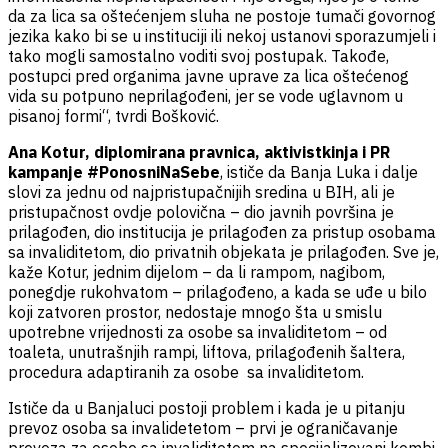
da za lica sa oštećenjem sluha ne postoje tumači govornog
jezika kako bi se u instituciji ili nekoj ustanovi sporazumjeli i
tako mogli samostalno voditi svoj postupak. Takođe,
postupci pred organima javne uprave za lica oštećenog
vida su potpuno neprilagođeni, jer se vode uglavnom u
pisanoj formi“, tvrdi Bošković.
Ana Kotur, diplomirana pravnica, aktivistkinja i
PR
kampanje #PonosniNaSebe
, ističe da Banja Luka i dalje
slovi za jednu od najpristupačnijih sredina u BIH, ali je
pristupačnost ovdje polovična – dio javnih površina je
prilagođen, dio institucija je prilagođen za pristup osobama
sa invaliditetom, dio privatnih objekata je prilagođen. Sve je,
kaže Kotur, jednim dijelom – da li rampom, nagibom,
ponegdje rukohvatom – prilagođeno, a kada se uđe u bilo
koji zatvoren prostor, nedostaje mnogo šta u smislu
upotrebne vrijednosti za osobe sa invaliditetom – od
toaleta, unutrašnjih rampi, liftova, prilagođenih šaltera,
procedura adaptiranih za osobe sa invaliditetom.
Ističe da u Banjaluci postoji problem i kada je u pitanju
prevoz osoba sa invalidetetom – prvi je ograničavanje
prevoza za osobe sa invaliditetom na specijalizovani kombi