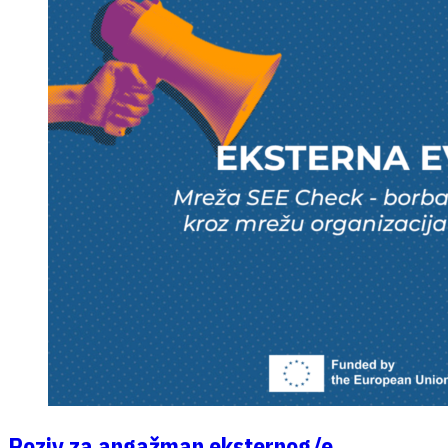
Poziv za angažman eksternog/e