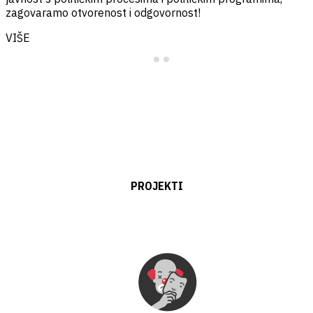
zagovaramo otvorenost i odgovornost!
z
s
VIŠE
PROJEKTI