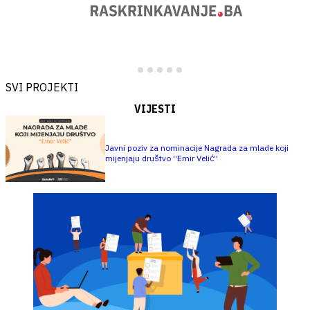
SVI PROJEKTI
VIJESTI
Javni poziv za nominacije Nagrada za mlade koji
mijenjaju društvo “Emir Velić”