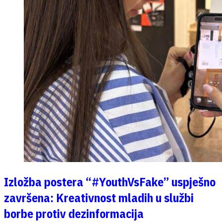
Izložba postera “#YouthVsFake” uspješno
završena: Kreativnost mladih u službi
borbe protiv dezinformacija