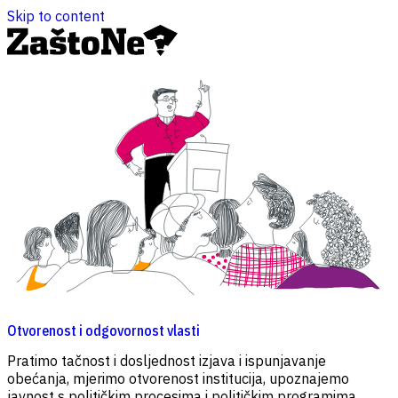
Skip to content
Otvorenost i odgovornost vlasti
D
Pratimo tačnost i dosljednost izjava i ispunjavanje
P
obećanja, mjerimo otvorenost institucija, upoznajemo
o
javnost s političkim procesima i političkim programima,
i