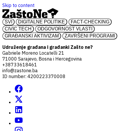
Skip to content
SVI
DIGITALNE POLITIKE
FACT-CHECKING
CIVIC TECH
ODGOVORNOST VLASTI
GRAĐANSKI AKTIVIZAM
ZAVRŠENI PROGRAMI
Udruženje građana i građanki Zašto ne?
Gabriele Moreno Locatelli 21
71000 Sarajevo, Bosna i Hercegovina
+38733618461
info@zastone.ba
ID number: 4200223370008