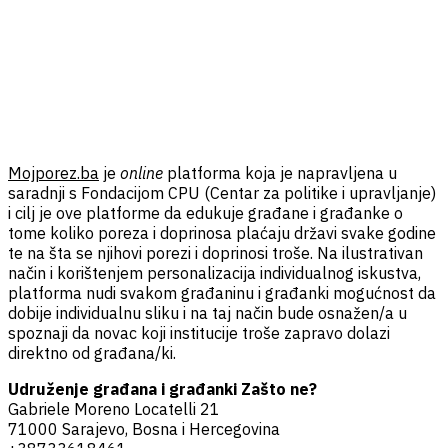
Mojporez.ba
je
online
platforma koja je napravljena u
saradnji s Fondacijom CPU (Centar za politike i upravljanje)
i cilj je ove platforme da edukuje građane i građanke o
tome koliko poreza i doprinosa plaćaju državi svake godine
te na šta se njihovi porezi i doprinosi troše. Na ilustrativan
način i korištenjem personalizacija individualnog iskustva,
platforma nudi svakom građaninu i građanki mogućnost da
dobije individualnu sliku i na taj način bude osnažen/a u
spoznaji da novac koji institucije troše zapravo dolazi
direktno od građana/ki.
Udruženje građana i građanki Zašto ne?
Gabriele Moreno Locatelli 21
71000 Sarajevo, Bosna i Hercegovina