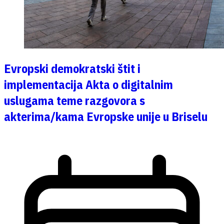
Evropski demokratski štit i
implementacija Akta o digitalnim
uslugama teme razgovora s
akterima/kama Evropske unije u Briselu