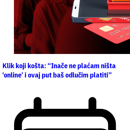
Klik koji košta: “Inače ne plaćam ništa
‘online’ i ovaj put baš odlučim platiti”