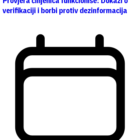
Provjera činjenica funkcioniše: Dokazi o
verifikaciji i borbi protiv dezinformacija