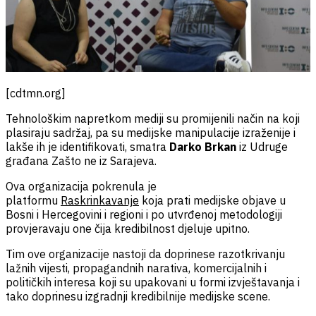
[cdtmn.org]
Tehnološkim napretkom mediji su promijenili način na koji
plasiraju sadržaj, pa su medijske manipulacije izraženije i
lakše ih je identifikovati, smatra
Darko
Brkan
iz Udruge
građana Zašto ne iz Sarajeva.
Ova organizacija pokrenula je
platformu
Raskrinkavanje
koja prati medijske objave u
Bosni i Hercegovini i regioni i po utvrđenoj metodologiji
provjeravaju one čija kredibilnost djeluje upitno.
Tim ove organizacije nastoji da doprinese razotkrivanju
lažnih vijesti, propagandnih narativa, komercijalnih i
političkih interesa koji su upakovani u formi izvještavanja i
tako doprinesu izgradnji kredibilnije medijske scene.