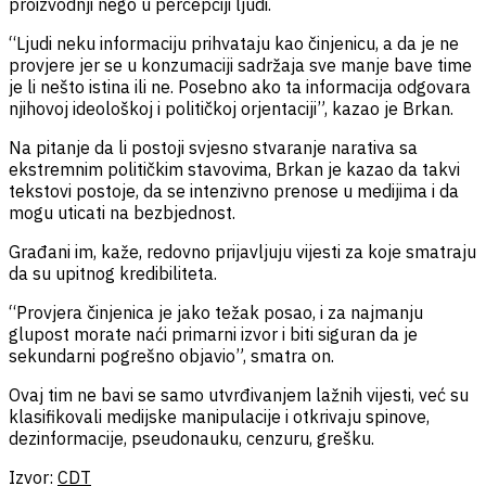
proizvodnji nego u percepciji ljudi.
“Ljudi neku informaciju prihvataju kao činjenicu, a da je ne
provjere jer se u konzumaciji sadržaja sve manje bave time
je li nešto istina ili ne. Posebno ako ta informacija odgovara
njihovoj ideološkoj i političkoj orjentaciji”, kazao je Brkan.
Na pitanje da li postoji svjesno stvaranje narativa sa
ekstremnim političkim stavovima, Brkan je kazao da takvi
tekstovi postoje, da se intenzivno prenose u medijima i da
mogu uticati na bezbjednost.
Građani im, kaže, redovno prijavljuju vijesti za koje smatraju
da su upitnog kredibiliteta.
“Provjera činjenica je jako težak posao, i za najmanju
glupost morate naći primarni izvor i biti siguran da je
sekundarni pogrešno objavio”, smatra on.
Ovaj tim ne bavi se samo utvrđivanjem lažnih vijesti, već su
klasifikovali medijske manipulacije i otkrivaju spinove,
dezinformacije, pseudonauku, cenzuru, grešku.
Izvor:
CDT