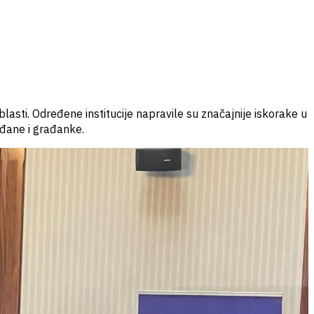
asti. Određene institucije napravile su značajnije iskorake u
ađane i građanke.