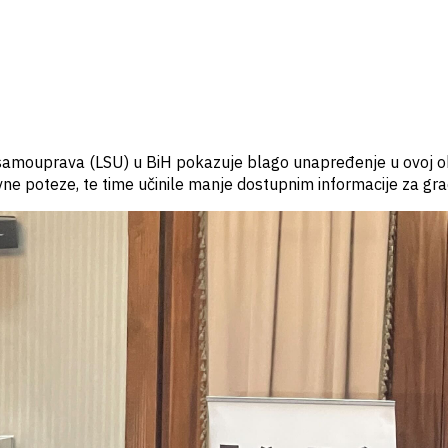
h samouprava (LSU) u BiH pokazuje blago unapređenje u ovoj obl
vne poteze, te time učinile manje dostupnim informacije za gr