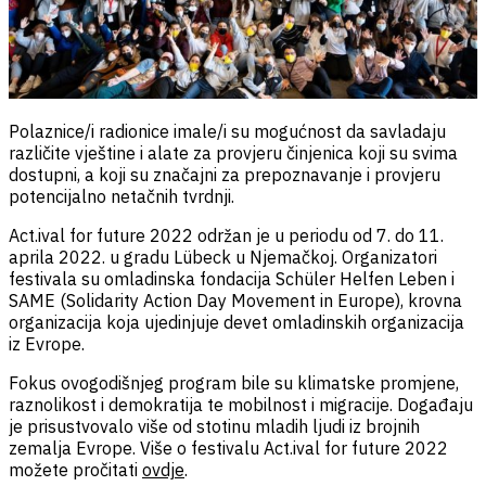
Polaznice/i radionice imale/i su mogućnost da savladaju
različite vještine i alate za provjeru činjenica koji su svima
dostupni, a koji su značajni za prepoznavanje i provjeru
potencijalno netačnih tvrdnji.
Act.ival for future 2022 održan je u periodu od 7. do 11.
aprila 2022. u gradu Lübeck u Njemačkoj. Organizatori
festivala su omladinska fondacija Schüler Helfen Leben i
SAME (Solidarity Action Day Movement in Europe), krovna
organizacija koja ujedinjuje devet omladinskih organizacija
iz Evrope.
Fokus ovogodišnjeg program bile su klimatske promjene,
raznolikost i demokratija te mobilnost i migracije. Događaju
je prisustvovalo više od stotinu mladih ljudi iz brojnih
zemalja Evrope. Više o festivalu Act.ival for future 2022
možete pročitati
ovdje
.