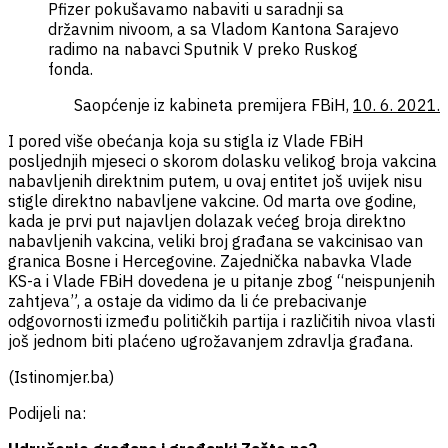
Pfizer pokušavamo nabaviti u saradnji sa
državnim nivoom, a sa Vladom Kantona Sarajevo
radimo na nabavci Sputnik V preko Ruskog
fonda.
Saopćenje iz kabineta premijera FBiH,
10. 6. 2021.
I pored više obećanja koja su stigla iz Vlade FBiH
posljednjih mjeseci o skorom dolasku velikog broja vakcina
nabavljenih direktnim putem, u ovaj entitet još uvijek nisu
stigle direktno nabavljene vakcine. Od marta ove godine,
kada je prvi put najavljen dolazak većeg broja direktno
nabavljenih vakcina, veliki broj građana se vakcinisao van
granica Bosne i Hercegovine. Zajednička nabavka Vlade
KS-a i Vlade FBiH dovedena je u pitanje zbog “neispunjenih
zahtjeva”, a ostaje da vidimo da li će prebacivanje
odgovornosti između političkih partija i različitih nivoa vlasti
još jednom biti plaćeno ugrožavanjem zdravlja građana.
(Istinomjer.ba)
Podijeli na: