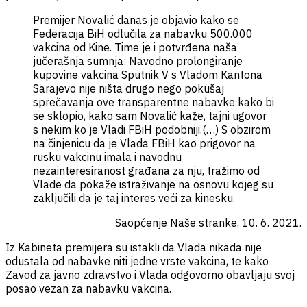
Premijer Novalić danas je objavio kako se
Federacija BiH odlučila za nabavku 500.000
vakcina od Kine. Time je i potvrđena naša
jučerašnja sumnja: Navodno prolongiranje
kupovine vakcina Sputnik V s Vladom Kantona
Sarajevo nije ništa drugo nego pokušaj
sprečavanja ove transparentne nabavke kako bi
se sklopio, kako sam Novalić kaže, tajni ugovor
s nekim ko je Vladi FBiH podobniji.(…) S obzirom
na činjenicu da je Vlada FBiH kao prigovor na
rusku vakcinu imala i navodnu
nezainteresiranost građana za nju, tražimo od
Vlade da pokaže istraživanje na osnovu kojeg su
zaključili da je taj interes veći za kinesku.
Saopćenje Naše stranke,
10. 6. 2021.
Iz Kabineta premijera su istakli da Vlada nikada nije
odustala od nabavke niti jedne vrste vakcina, te kako
Zavod za javno zdravstvo i Vlada odgovorno obavljaju svoj
posao vezan za nabavku vakcina.