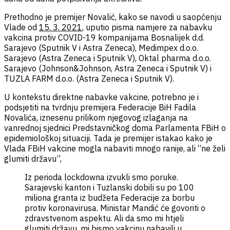
Prethodno je premijer Novalić, kako se navodi u saopćenju
Vlade od
15. 3. 2021
, uputio pisma namjere za nabavku
vakcina protiv COVID-19 kompanijama Bosnalijek d.d.
Sarajevo (Sputnik V i Astra Zeneca), Medimpex d.o.o.
Sarajevo (Astra Zeneca i Sputnik V), Oktal pharma d.o.o.
Sarajevo (Johnson&Johnson, Astra Zeneca i Sputnik V) i
TUZLA FARM d.o.o. (Astra Zeneca i Sputnik V).
U kontekstu direktne nabavke vakcine, potrebno je i
podsjetiti na tvrdnju premijera Federacije BiH Fadila
Novalića, iznesenu prilikom njegovog izlaganja na
vanrednoj sjednici Predstavničkog doma Parlamenta FBiH o
epidemiološkoj situaciji. Tada je premijer istakao kako je
Vlada FBiH vakcine mogla nabaviti mnogo ranije, ali “ne želi
glumiti državu”,
Iz perioda lockdowna izvukli smo poruke.
Sarajevski kanton i Tuzlanski dobili su po 100
miliona granta iz budžeta Federacije za borbu
protiv koronavirusa. Ministar Mandić će govoriti o
zdravstvenom aspektu. Ali da smo mi htjeli
glumiti državu, mi bismo vakcinu nabavili u