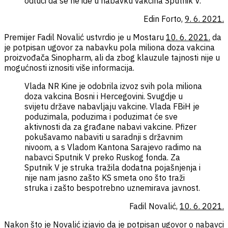
odluci da se ne ide u nabavku vakcina Sputnik V.
Edin Forto,
9. 6. 2021.
Premijer Fadil Novalić ustvrdio je u Mostaru
10. 6. 2021.
da
je potpisan ugovor za nabavku pola miliona doza vakcina
proizvođača Sinopharm, ali da zbog klauzule tajnosti nije u
mogućnosti iznositi više informacija.
Vlada NR Kine je odobrila izvoz svih pola miliona
doza vakcina Bosni i Hercegovini. Svugdje u
svijetu države nabavljaju vakcine. Vlada FBiH je
poduzimala, poduzima i poduzimat će sve
aktivnosti da za građane nabavi vakcine. Pfizer
pokušavamo nabaviti u saradnji s državnim
nivoom, a s Vladom Kantona Sarajevo radimo na
nabavci Sputnik V preko Ruskog fonda. Za
Sputnik V je struka tražila dodatna pojašnjenja i
nije nam jasno zašto KS smeta ono što traži
struka i zašto bespotrebno uznemirava javnost.
Fadil Novalić,
10. 6. 2021.
Nakon što je Novalić izjavio da je potpisan ugovor o nabavci