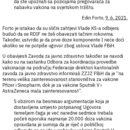
da ste upoznati sa pozicijama pregovarača za
nabavku vakcina na svjetskom tržištu.
Edin Forto,
9. 6. 2021.
Forto je istakao da su slični zahtjevi Vlade KS-a odbijeni,
budući da se RDIF ne želi obavezati tačnim rokovima.
Također, ustvrdio je da prve doze komponente I neće doći
ukoliko se ne potpiše ugovor zbog uslova Vlade FBiH.
U obavijesti Zavoda za javno zdravstvo također se navodi
kako su na sastanku Odbora za koordinaciju provedbe
vakcinacije na području Federacije direktori kantonalnih
zavoda za javno zdravstvo informirali ZZJZ FBiH da je “na
terenu velika zainteresovanost stanovništva za vakcine
Pfizer i Sinopharm, dok je za vakcine Sputnik V i
AstraZeneca mala zainteresovanost”.
S obzirom na besmisao argumentacije koja je
dostavljena umjesto potpisanog Ugovora
temeljem čega je već naredne sedmice trebala
početi isporuka najmanje 20.000 doza vakcina
opravdana je sumnja da je riječ o političkoj