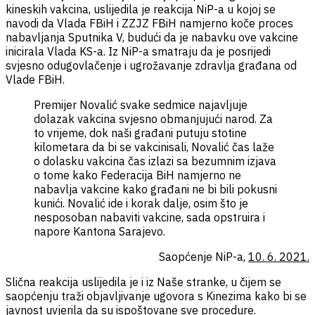
kineskih vakcina, uslijedila je reakcija NiP-a u kojoj se
navodi da Vlada FBiH i ZZJZ FBiH namjerno koče proces
nabavljanja Sputnika V, budući da je nabavku ove vakcine
inicirala Vlada KS-a. Iz NiP-a smatraju da je posrijedi
svjesno odugovlačenje i ugrožavanje zdravlja građana od
Vlade FBiH.
Premijer Novalić svake sedmice najavljuje
dolazak vakcina svjesno obmanjujući narod. Za
to vrijeme, dok naši građani putuju stotine
kilometara da bi se vakcinisali, Novalić čas laže
o dolasku vakcina čas izlazi sa bezumnim izjava
o tome kako Federacija BiH namjerno ne
nabavlja vakcine kako građani ne bi bili pokusni
kunići. Novalić ide i korak dalje, osim što je
nesposoban nabaviti vakcine, sada opstruira i
napore Kantona Sarajevo.
Saopćenje NiP-a,
10. 6. 2021.
Slična reakcija uslijedila je i iz Naše stranke, u čijem se
saopćenju traži objavljivanje ugovora s Kinezima kako bi se
javnost uvjerila da su ispoštovane sve procedure.