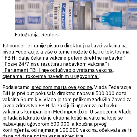
Fotografija: Reuters
Istinomjer je i ranije pisao o direktnoj nabavci vakcina na
nivou Federacije, a više o tome možete čitati u tekstovima
“FBiH i dalje čeka na vakcine putem direktne nabavke”
,
“Pozivi 24/7 nisu rezultirali nabavkom vakcina”
i
“Parlament FBiH nije odlučivao o vrstama vakcina,
cijenama i rokovima navednim u ugovorima”
.
Podsjećamo,
sredinom marta ove godine
, Vlada Federacije
BiH je prvi put pokušala direktno nabaviti 500.000 doza
vakcina Sputnik V. Vlada je tom prilikom zadužila Zavod za
javno zdravstvo FBiH da zaključi ugovor za nabavku
vakcina s kompanijom Medimpex d.o.o. U saopćenju Vlade
je tada istaknuto da je ukupna količina vakcina koje se
nabavljaju ugovorom 500.000, a količina prvog
kontingenta, od najmanje 100.000 vakcina, očekivala se tri
dana od dana potpisivanja akreditiva.