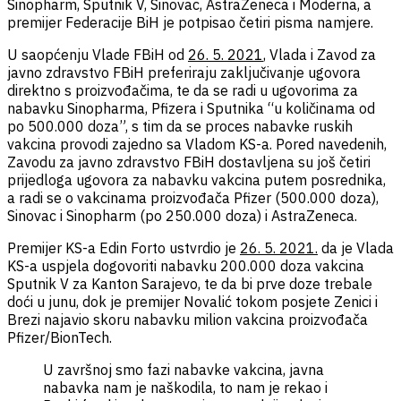
Sinopharm, Sputnik V, Sinovac, AstraZeneca i Moderna, a
premijer Federacije BiH je potpisao četiri pisma namjere.
U saopćenju Vlade FBiH od
26. 5. 2021
, Vlada i Zavod za
javno zdravstvo FBiH preferiraju zaključivanje ugovora
direktno s proizvođačima, te da se radi u ugovorima za
nabavku Sinopharma, Pfizera i Sputnika “u količinama od
po 500.000 doza”, s tim da se proces nabavke ruskih
vakcina provodi zajedno sa Vladom KS-a. Pored navedenih,
Zavodu za javno zdravstvo FBiH dostavljena su još četiri
prijedloga ugovora za nabavku vakcina putem posrednika,
a radi se o vakcinama proizvođača Pfizer (500.000 doza),
Sinovac i Sinopharm (po 250.000 doza) i AstraZeneca.
Premijer KS-a Edin Forto ustvrdio je
26. 5. 2021.
da je Vlada
KS-a uspjela dogovoriti nabavku 200.000 doza vakcina
Sputnik V za Kanton Sarajevo, te da bi prve doze trebale
doći u junu, dok je premijer Novalić tokom posjete Zenici i
Brezi najavio skoru nabavku milion vakcina proizvođača
Pfizer/BionTech.
U završnoj smo fazi nabavke vakcina, javna
nabavka nam je naškodila, to nam je rekao i