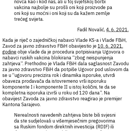
novca kao i kod nas, ali u toj svjetskoj borbi
vakcina najbolje su prošli oni koji proizvode pa
oni koji su moćni i oni koji su da kažem zemlje
trećeg svijeta.
Fadil Novalić,
4. 6. 2021.
Kada je riječ o zajedničkoj nabavci Vlade KS-a i Vlade FBiH,
Zavod za javno zdravstvo FBiH obavijestio je
10. 6. 2021.
godine
obje vlade da je procedura potpisivanja Ugovora o
nabavci ruskih vakcina blokirana “zbog neispunjenja
zahtjeva”. Prethodno je Vlada FBiH dala saglasnost Zavodu
za javno zdravstvo FBiH da potpiše Ugovor pod uslovom da
se u “ugovoru precizira rok i dinamika isporuke, utvrdi
obaveza prodavača da istovremeno vrši isporuku
komponente I i komponente II u istoj količini, te da se
kompletna isporuka izvrši u roku od 120 dana”. Na
obavijest Zavoda za javno zdravstvo reagirao je premijer
Kantona Sarajevo.
Nerealnosti navedenih zahtjeva biste bili svjesni
da ste sudjelovali u višemjesečnim pregovorima
sa Ruskim fondom direktnih investicija (RDIF) ili