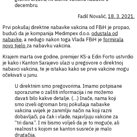
decembru.
Fadil Novalić,
18. 3. 2021.
Prvi pokušaj direktne nabavke vakcina od FBiH je propao,
budući da je kompanija Medimpex d.o.o.
odustala od
nabavke
, a nedugo nakon toga Vlada FBiH je
formirala
novo tijelo
za nabavku vakcina.
Krajem marta ove godine, premijer KS-a Edin Forto ustvrdio
je kako i Kanton Sarajevo ulazi u pregovore o direktnoj
nabavci vakcina, te je istakao kako se prve vakcine mogu
očekivati u junu.
U direktnim smo pregovorima. Imamo potpisane
sporazume o zaštiti informacija i ne možemo
davati bilo kakve detalje. (…) Inače, nama koji
smo izveli ogroman broj pokušaja nabavke
vakcina uvijek je zanimljiv način na koji razni
dobavljači, pa čak i vlade, najavljuju vakcine za
“tri dana”. I mi bismo voljeli da je to moguće, ali
realnost s kojom se kanton susreće je malo
drugačija.