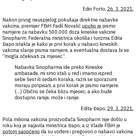
Edin Forto,
26. 3. 2021.
Nakon prvog neuspjelog pokušaja direktne nabavke
vakcina, premijer FBiH Fadil Novalić
uputio je
pismo
namjere za nabavku 500.000 doza kineske vakcine
Sinopharm. Federalna ministrica okoliša i turizma Edita
Đapo istakla je kako je prvi korak u nabavci kineskih
vakcina slanje pisma namjere, a eventualna dostava bi se
“mogla očekivati za mjesec”.
Nabavka Sinopharma ide preko Kineske
ambasade, mi smo stali u red i imamo ispred
sebe šest ili sedam koraka, razni se sporazumi
moraju potpisati, a prvi korak je pismo namjere.
(…) Obično se čeka blizu mjesec, a ako bude
dostupno ranije, može i ranije.
Edita Đapo,
29. 3. 2021.
Pola miliona vakcina proizvođača Sinopharm nije došlo u
roku koji je najavila ministrica Đapo, a iz Vlade FBiH je
potom saopćeno
da su vođeni i pregovori o nabavci vakcina