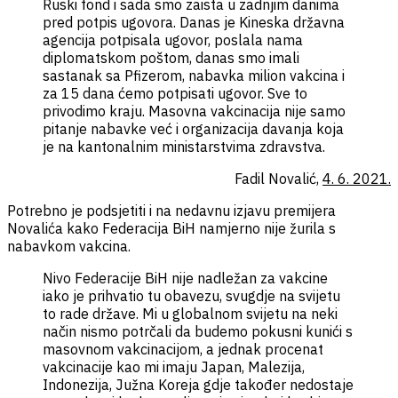
Ruski fond i sada smo zaista u zadnjim danima
pred potpis ugovora. Danas je Kineska državna
agencija potpisala ugovor, poslala nama
diplomatskom poštom, danas smo imali
sastanak sa Pfizerom, nabavka milion vakcina i
za 15 dana ćemo potpisati ugovor. Sve to
privodimo kraju. Masovna vakcinacija nije samo
pitanje nabavke već i organizacija davanja koja
je na kantonalnim ministarstvima zdravstva.
Fadil Novalić,
4. 6. 2021.
Potrebno je podsjetiti i na nedavnu izjavu premijera
Novalića kako Federacija BiH namjerno nije žurila s
nabavkom vakcina.
Nivo Federacije BiH nije nadležan za vakcine
iako je prihvatio tu obavezu, svugdje na svijetu
to rade države. Mi u globalnom svijetu na neki
način nismo potrčali da budemo pokusni kunići s
masovnom vakcinacijom, a jednak procenat
vakcinacije kao mi imaju Japan, Malezija,
Indonezija, Južna Koreja gdje također nedostaje