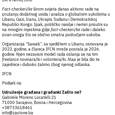
Fact-checkeri/ke
širom svijeta danas aktivno rade na
pružanju dodatnog uvida i analiza o globalnim sukobima u
Libanu, Gazi, Iranu, Ukrajini, Sudanu i Demokratskoj
Republici Kongo. Ipak, političko nasilje i nemiri prisutni su
na mnogim mjestima gdje
fact-checkeri/ke
rade i daleko
izvan onoga što se obično smatra područjem sukoba.
Organizacija “Sawab”, sa sjedištem u Libanu, osnovana je
2022. godine, a članica IFCN mreže postala je 2026.
godine. Njen nezavisni model rada oslanja se na tim
freelance
novinara/ki i volontera/ki. Alaa je bila dio te
zajednice i duboko žalimo zbog njenog odlaska.
IFCN
Podijeli na:
Udruženje građana i građanki Zašto ne?
Gabriele Moreno Locatelli 21
71000 Sarajevo, Bosna i Hercegovina
+38733618461
info@zastone.ba