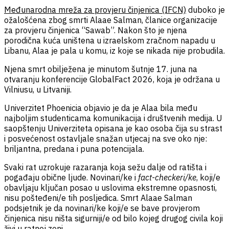
Međunarodna mreža za provjeru činjenica (IFCN)
duboko je
ožalošćena zbog smrti Alaae Salman, članice organizacije
za provjeru činjenica “Sawab”. Nakon što je njena
porodična kuća uništena u izraelskom zračnom napadu u
Libanu, Alaa je pala u komu, iz koje se nikada nije probudila.
Njena smrt obilježena je minutom šutnje 17. juna na
otvaranju konferencije GlobalFact 2026, koja je održana u
Vilniusu, u Litvaniji.
Univerzitet Phoenicia objavio je da je Alaa bila među
najboljim studenticama komunikacija i društvenih medija. U
saopštenju Univerziteta opisana je kao osoba čija su strast
i posvećenost ostavljale snažan utjecaj na sve oko nje:
briljantna, predana i puna potencijala.
Svaki rat uzrokuje razaranja koja sežu dalje od ratišta i
pogađaju obične ljude. Novinari/ke i
fact-checkeri/ke
, koji/e
obavljaju ključan posao u uslovima ekstremne opasnosti,
nisu pošteđeni/e tih posljedica. Smrt Alaae Salman
podsjetnik je da novinari/ke koji/e se bave provjerom
činjenica nisu ništa sigurniji/e od bilo kojeg drugog civila koji
živi u ratnoj zoni.