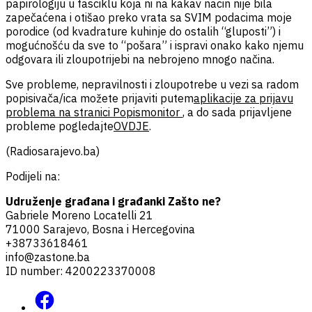
papirologiju u fasciklu koja ni na kakav nacin nije bila
zapečaćena i otišao preko vrata sa SVIM podacima moje
porodice (od kvadrature kuhinje do ostalih “gluposti”) i
mogućnošću da sve to “pošara” i ispravi onako kako njemu
odgovara ili zloupotrijebi na nebrojeno mnogo načina.
Sve probleme, nepravilnosti i zloupotrebe u vezi sa radom
popisivača/ica možete prijaviti putem
aplikacije za prijavu
problema na stranici Popismonitor
, a do sada prijavljene
probleme pogledajte
OVDJE
.
(Radiosarajevo.ba)
Podijeli na:
Udruženje građana i građanki Zašto ne?
Gabriele Moreno Locatelli 21
71000 Sarajevo, Bosna i Hercegovina
+38733618461
info@zastone.ba
ID number: 4200223370008