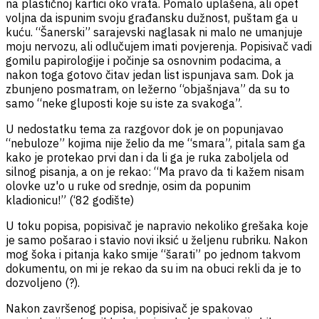
na plastičnoj kartici oko vrata. Pomalo uplašena, ali opet
voljna da ispunim svoju građansku dužnost, puštam ga u
kuću. “Šanerski” sarajevski naglasak ni malo ne umanjuje
moju nervozu, ali odlučujem imati povjerenja. Popisivač vadi
gomilu papirologije i počinje sa osnovnim podacima, a
nakon toga gotovo čitav jedan list ispunjava sam. Dok ja
zbunjeno posmatram, on ležerno “objašnjava” da su to
samo “neke gluposti koje su iste za svakoga”.
U nedostatku tema za razgovor dok je on popunjavao
“nebuloze” kojima nije želio da me “smara”, pitala sam ga
kako je protekao prvi dan i da li ga je ruka zaboljela od
silnog pisanja, a on je rekao: “Ma pravo da ti kažem nisam
olovke uz'o u ruke od srednje, osim da popunim
kladionicu!” (‘82 godište)
U toku popisa, popisivač je napravio nekoliko grešaka koje
je samo pošarao i stavio novi iksić u željenu rubriku. Nakon
mog šoka i pitanja kako smije “šarati” po jednom takvom
dokumentu, on mi je rekao da su im na obuci rekli da je to
dozvoljeno (?).
Nakon završenog popisa, popisivač je spakovao