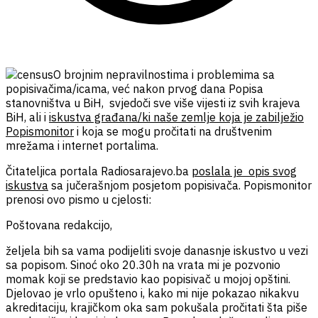
O brojnim nepravilnostima i problemima sa
popisivačima/icama, već nakon prvog dana Popisa
stanovništva u BiH, svjedoči sve više vijesti iz svih krajeva
BiH, ali i
iskustva građana/ki naše zemlje koja je zabilježio
Popismonitor
i koja se mogu pročitati na društvenim
mrežama i internet portalima.
Čitateljica portala Radiosarajevo.ba
poslala je opis svog
iskustva
sa jučerašnjom posjetom popisivača. Popismonitor
prenosi ovo pismo u cjelosti:
Poštovana redakcijo,
željela bih sa vama podijeliti svoje danasnje iskustvo u vezi
sa popisom. Sinoć oko 20.30h na vrata mi je pozvonio
momak koji se predstavio kao popisivač u mojoj opštini.
Djelovao je vrlo opušteno i, kako mi nije pokazao nikakvu
akreditaciju, krajičkom oka sam pokušala pročitati šta piše