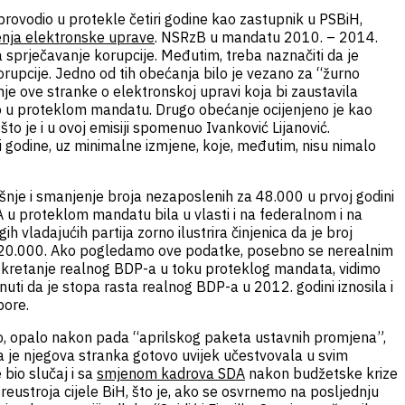
sprovodio u protekle četiri godine kao zastupnik u PSBiH,
enja elektronske uprave
. NSRzB u mandatu 2010. – 2014.
 sprječavanje korupcije. Međutim, treba naznačiti da je
orupcije. Jedno od tih obećanja bilo je vezano za “žurno
nje ove stranke o elektronskoj upravi koja bi zaustavila
bilo u proteklom mandatu. Drugo obećanje ocijenjeno je kao
o je i u ovoj emisiji spomenuo Ivanković Lijanović.
i godine, uz minimalne izmjene, koje, međutim, nisu nimalo
šnje i smanjenje broja nezaposlenih za 48.000 u prvoj godini
 u proteklom mandatu bila u vlasti i na federalnom i na
 vladajućih partija zorno ilustrira činjenica da je broj
ro 20.000. Ako pogledamo ove podatke, posebno se nerealnim
 kretanje realnog BDP-a u toku proteklog mandata, vidimo
uti da je stopa rasta realnog BDP-a u 2012. godini iznosila i
bore.
kao, opalo nakon pada “aprilskog paketa ustavnih promjena”,
da je njegova stranka gotovo uvijek učestvovala u svim
 bio slučaj i sa
smjenom kadrova SDA
nakon budžetske krize
eustroja cijele BiH, što je, ako se osvrnemo na posljednju