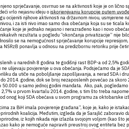
 njeno sprječavanje, osvrnuo se na aktivnosti koje je on lično 
deći vrlo nejasnu ideju o
iskorjenjivanju korupcije putem uvođ
gu ocijeniti njihove aktivnosti na državnom nivou, usmjerene na
vou, i za isti nivo imao samo dva obećanja koja su se ticala k
bećanje koje je jednako nejasno i nerazrađeno kao i novo obeća
r nikakvih rezultata u pogledu “okončanja privatizacije” nije 
dnosilo se na nemogućnost sprječavanje korupcije represijom, št
ka NSRzB ponavlja u odnosu na predizbornu retoriku prije četir
lenih u narednih 8 godina te godišnji rast BDP-a od 2,5% godi
ne ulijevaju povjerenje u ova obećanja. Podsjećamo da je SDA
liku da utiče na poboljšanje zapošljavanja, a nerad SDA i drugih
0. do 2014. godine, dok se broj nezaposlenih povećao za sko
ro 50.000 u samo jednoj godini mandata. Ako, pak, pogledamo
ih 2,7% u prvom kvartalu 2014. godine, s tim što treba napomen
ispod onog koji SDA obećava u svom programu za oktobarske iz
nucima za BiH imala povjerenje građana”, koje je, kako je ista
prirodnih koalicija. Međutim, izgleda da je Sarajlić zaboravio 
irodne, iz kojih nikada nije izlazila svojojm voljom (kao što je
zao kako je nemoguće napraviti preustroj ovog entiteta bez pr