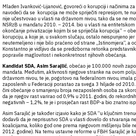
Mladen Ivanković-Lijanović, govoreći o korupciji i načinima za
navodeći da se korupcija ne može spriječiti represijom, te nu
nije učestvovao u vlasti na državnom nivou, tako da se ne mo
NSRzB u mandatu 2010. – 2014. bio u vlasti na entitetskom ni
okončanje privatizacije kojim bi se spriječila korupcija” – o
korupciju, a koje je, u svakom slučaju, ostalo neispunjeno je
neutemeljeno i nije bilo praćeno od strane „Istinomjera“, a o
Konstantno je vidljivo da se predizborna retorika predstavni
popravile maglovitost i nekonkretnost njihovih obećanja.
Kandidat SDA, Asim Sarajlić
, obećao je 100.000 novih zapos
mandata. Međutim, aktivnosti njegove stranke na ovom polju 
državnom nivou, te je, pogotovo na federalnom nivou, imala pri
zaposlenih u Federaciji porastao za svega 3 hiljade od 201
čini obećanje o smanjenju broja nezaposlenih osoba za sko
da je njegov rast varirao od 0,9% u 2011. godini, do rekordn
negativnih – 1,2%, te je i prosječan rast BDP-a bio znatno 
Asim Sarajlić je također izjavio kako je SDA “u ključnim tre
dodavši da je neprisustvo SDA u vlasti dovelo do stvaranja ne
koalicijama, koliko god one prema njegovom mišljenju bile nepr
2012. godine). Na temu ustavne reforme u FBiH Sarajlić je ka