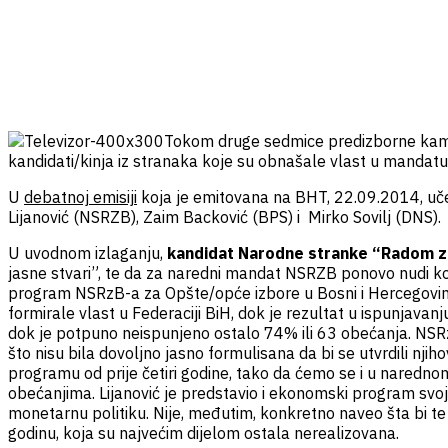
Tokom druge sedmice predizborne kampan
kandidati/kinja iz stranaka koje su obnašale vlast u manda
U
debatnoj emisiji
koja je emitovana na BHT, 22.09.2014, uče
Lijanović (NSRZB), Zaim Backović (BPS) i Mirko Sovilj (DNS).
U uvodnom izlaganju,
kandidat Narodne stranke “Radom za 
jasne stvari”, te da za naredni mandat NSRZB ponovo nudi ko
program NSRzB-a za Opšte/opće izbore u Bosni i Hercegovini 
formirale vlast u Federaciji BiH, dok je rezultat u ispunjav
dok je potpuno neispunjeno ostalo 74% ili 63 obećanja. NSRzB
što nisu bila dovoljno jasno formulisana da bi se utvrdili njih
programu od prije četiri godine, tako da ćemo se i u narednom
obećanjima. Lijanović je predstavio i ekonomski program svoj
monetarnu politiku. Nije, međutim, konkretno naveo šta bi te
godinu, koja su najvećim dijelom ostala nerealizovana.