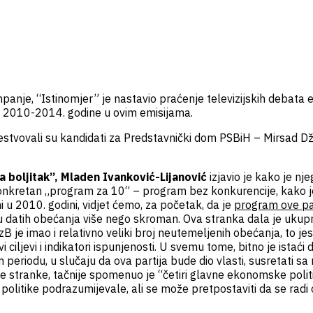
je, “Istinomjer” je nastavio praćenje televizijskih debata em
tu 2010-2014. godine u ovim emisijama.
stvovali su kandidati za Predstavnički dom PSBiH – Mirsad Džo
boljitak”, Mladen Ivanković-Lijanović
izjavio je kako je nj
nkretan „program za 10“ – program bez konkurencije, kako je 
u 2010. godini, vidjet ćemo, za početak, da je
program ove par
anju datih obećanja više nego skroman. Ova stranka dala je uk
 je imao i relativno veliki broj neutemeljenih obećanja, to je
ovi ciljevi i indikatori ispunjenosti. U svemu tome, bitno je ist
 periodu, u slučaju da ova partija bude dio vlasti, susretati s
e stranke, tačnije spomenuo je “četiri glavne ekonomske politi
 politike podrazumijevale, ali se može pretpostaviti da se ra