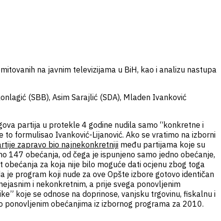
itovanih na javnim televizijama u BiH, kao i analizu nastupa
nlagić (SBB), Asim Sarajlić (SDA), Mladen Ivanković
egova partija u protekle 4 godine nudila samo “konkretne i
to formulisao Ivanković-Lijanović. Ako se vratimo na izborni
tije zapravo bio najnekonkretniji
među partijama koje su
upno 147 obećanja, od čega je ispunjeno samo jedno obećanje,
st obećanja za koja nije bilo moguće dati ocjenu zbog toga
aći da je program koji nude za ove Opšte izbore gotovo identičan
a nejasnim i nekonkretnim, a prije svega ponovljenim
ke” koje se odnose na doprinose, vanjsku trgovinu, fiskalnu i
di o ponovljenim obećanjima iz izbornog programa za 2010.