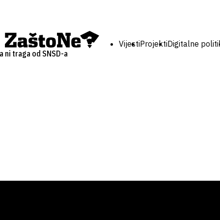
Vijesti
Projekti
Digitalne polit
a ni traga od SNSD-a