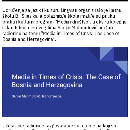
Udruženje za jezik i kulturu Lingvisti organiziralo je ljetnu
školu BHS jezika, a polaznici/e škole imali/e su priliku
pratiti i kulturni program “Mediji i društvo”, u okviru kojeg je
i član Istinomjerovog tima Sanjin Mahmutović održao
radionicu na temu “Media in Times of Crisis: The Case of
Bosnia and Herzegovina”.
Učesnici/e radionice razgovarali/e su o tome na koji su