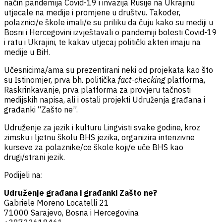
način pandemija Covid-19 i invazija Rusije na Ukrajinu
utjecale na medije i promjene u društvu. Također,
polaznici/e škole imali/e su priliku da čuju kako su mediji u
Bosni i Hercegovini izvještavali o pandemiji bolesti Covid-19
i ratu i Ukrajini, te kakav utjecaj politički akteri imaju na
medije u BiH.
Učesnicima/ama su prezentirani neki od projekata kao što
su Istinomjer, prva bh. politička
fact-checking
platforma,
Raskrinkavanje, prva platforma za provjeru tačnosti
medijskih napisa, ali i ostali projekti Udruženja građana i
građanki “Zašto ne”.
Udruženje za jezik i kulturu Lingvisti svake godine, kroz
zimsku i ljetnu školu BHS jezika, organizira intenzivne
kurseve za polaznike/ce škole koji/e uče BHS kao
drugi/strani jezik.
Podijeli na:
Udruženje građana i građanki Zašto ne?
Gabriele Moreno Locatelli 21
71000 Sarajevo, Bosna i Hercegovina