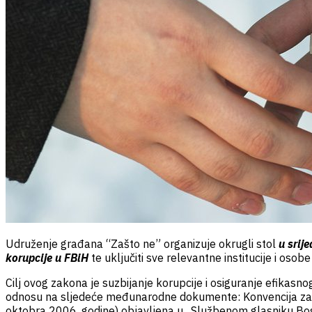
Udruženje građana “Zašto ne” organizuje okrugli stol
u srij
korupcije u FBiH
te uključiti sve relevantne institucije i oso
Cilj ovog zakona je suzbijanje korupcije i osiguranje efikas
odnosu na sljedeće međunarodne dokumente: Konvencija za bo
oktobra 2006. godine) objavljena u „Službenom glasniku Bosn