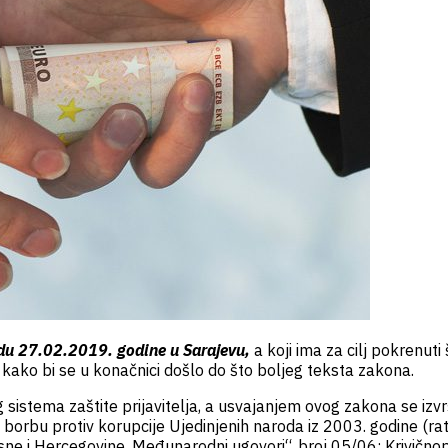
edu 27.02.2019. godine u Sarajevu,
a koji ima za cilj pokrenuti
be kako bi se u konačnici došlo do što boljeg teksta zakona.
nog sistema zaštite prijavitelja, a usvajanjem ovog zakona se 
rbu protiv korupcije Ujedinjenih naroda iz 2003. godine (rat
e i Hercegovine, Međunarodni ugovori“, broj 05/06; Krivičnop