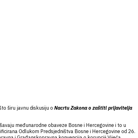
 što širu javnu diskusiju o
Nacrtu Zakona o zaštiti prijavitelja
izvršavaju međunarodne obaveze Bosne i Hercegovine i to u
ificirana Odlukom Predsjedništva Bosne i Hercegovine od 26.
ravna i Građanskopravna konvencija o korupciji Vijeća