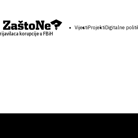
Vijesti
Projekti
Digitalne polit
ijavilaca korupcije u FBiH