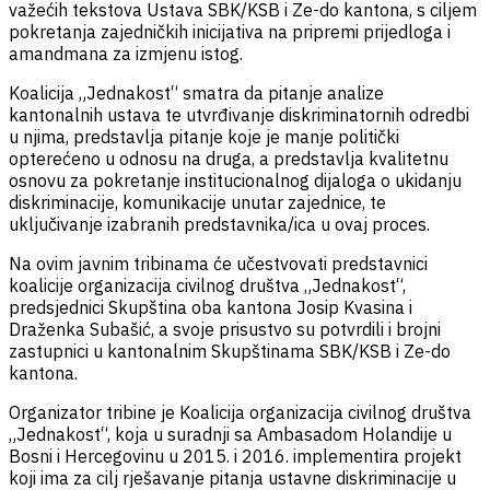
važećih tekstova Ustava SBK/KSB i Ze-do kantona, s ciljem
pokretanja zajedničkih inicijativa na pripremi prijedloga i
amandmana za izmjenu istog.
Koalicija „Jednakost“ smatra da pitanje analize
kantonalnih ustava te utvrđivanje diskriminatornih odredbi
u njima, predstavlja pitanje koje je manje politički
opterećeno u odnosu na druga, a predstavlja kvalitetnu
osnovu za pokretanje institucionalnog dijaloga o ukidanju
diskriminacije, komunikacije unutar zajednice, te
uključivanje izabranih predstavnika/ica u ovaj proces.
Na ovim javnim tribinama će učestvovati predstavnici
koalicije organizacija civilnog društva „Jednakost“,
predsjednici Skupština oba kantona Josip Kvasina i
Draženka Subašić, a svoje prisustvo su potvrdili i brojni
zastupnici u kantonalnim Skupštinama SBK/KSB i Ze-do
kantona.
Organizator tribine je Koalicija organizacija civilnog društva
„Jednakost“, koja u suradnji sa Ambasadom Holandije u
Bosni i Hercegovinu u 2015. i 2016. implementira projekt
koji ima za cilj rješavanje pitanja ustavne diskriminacije u