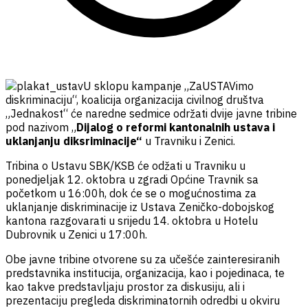
U sklopu kampanje „ZaUSTAVimo
diskriminaciju“, koalicija organizacija civilnog društva
„Jednakost“ će naredne sedmice održati dvije javne tribine
pod nazivom „
Dijalog o reformi kantonalnih ustava i
uklanjanju diksriminacije“
u Travniku i Zenici.
Tribina o Ustavu SBK/KSB će odžati u Travniku u
ponedjeljak 12. oktobra u zgradi Općine Travnik sa
početkom u 16:00h, dok će se o mogućnostima za
uklanjanje diskriminacije iz Ustava Zeničko-dobojskog
kantona razgovarati u srijedu 14. oktobra u Hotelu
Dubrovnik u Zenici u 17:00h.
Obe javne tribine otvorene su za učešće zainteresiranih
predstavnika institucija, organizacija, kao i pojedinaca, te
kao takve predstavljaju prostor za diskusiju, ali i
prezentaciju pregleda diskriminatornih odredbi u okviru