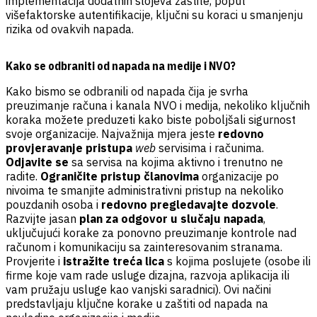
implementacija dodatnih slojeva zaštite, poput
višefaktorske autentifikacije, ključni su koraci u smanjenju
rizika od ovakvih napada.
Kako se odbraniti od napada na medije i NVO?
Kako bismo se odbranili od napada čija je svrha
preuzimanje računa i kanala NVO i medija, nekoliko ključnih
koraka možete preduzeti kako biste poboljšali sigurnost
svoje organizacije. Najvažnija mjera jeste
redovno
provjeravanje pristupa
web
servisima i računima.
Odjavite se
sa servisa na kojima aktivno i trenutno ne
radite.
Ograničite pristup članovima
organizacije po
nivoima te smanjite administrativni pristup na nekoliko
pouzdanih osoba i
redovno pregledavajte dozvole
.
Razvijte jasan
plan za odgovor u slučaju napada
,
uključujući korake za ponovno preuzimanje kontrole nad
računom i komunikaciju sa zainteresovanim stranama.
Provjerite i
istražite treća lica
s kojima poslujete (osobe ili
firme koje vam rade usluge dizajna, razvoja aplikacija ili
vam pružaju usluge kao vanjski saradnici). Ovi načini
predstavljaju ključne korake u zaštiti od napada na