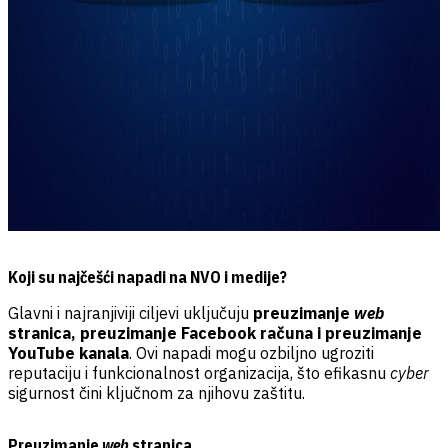
Koji su najčešći napadi na NVO i medije?
Glavni i najranjiviji ciljevi uključuju
preuzimanje
web
stranica, preuzimanje Facebook računa i preuzimanje
YouTube kanala
. Ovi napadi mogu ozbiljno ugroziti
reputaciju i funkcionalnost organizacija,
što efikasnu
cyber
sigurnost čini ključnom za njihovu zaštitu.
Preuzimanje
web
stranica