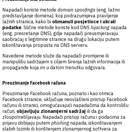
Napadači koriste metode
domain spoofinga
(eng. lažno
predstavljanje domena), koji podrazumijeva pravljenje
lažnih stranica, kako bi
obmanuli posjetioce i ukrali
podatke
. Slične metode koriste kod DNS
hijacking
napada
(eng. presretanje DNS), gdje napadači preusmjeravaju
saobraćaj s legitimne stranice na drugu lokaciju putem
iskorištavanja propusta na DNS serveru.
Navedene metode služe da napadači promijene ili
manipulišu sadržajem s ciljem širenja lažnih informacija ili
propagande koja im u datom trenutku odgovara.
Preuzimanje Facebook računa
Preuzimanje Facebook računa, poznato i kao otmica
Facebook stranice, uključuje neovlašteni pristup Facebook
računu ili stranici, omogućavajući napadačima da kontrolišu
račun,
objavljuju zlonamjerni sadržaj
ili da ga
zloupotrebljavaju. Napadači pristup računu i podacima za
prijavu dobijaju putem
phishing
napada, iskorištavanjem
slabih lozinki ili korištenjem zlonamjernog softvera za