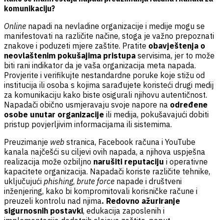
komunikaciju?
Online
napadi na nevladine organizacije i medije mogu se
manifestovati na različite načine, stoga je važno prepoznati
znakove i poduzeti mjere zaštite. Pratite
obavještenja o
neovlaštenim pokušajima pristupa
servisima, jer to može
biti rani indikator da je vaša organizacija meta napada.
Provjerite i verifikujte nestandardne poruke koje stižu od
institucija ili osoba s kojima sarađujete koristeći drugi medij
za komunikaciju kako biste osigurali njihovu autentičnost.
Napadači obično usmjeravaju svoje napore na
određene
osobe unutar organizacije
ili medija, pokušavajući dobiti
pristup povjerljivim informacijama ili sistemima.
Preuzimanje
web
stranica, Facebook računa i YouTube
kanala najčešći su ciljevi ovih napada, a njihova uspješna
realizacija može ozbiljno
narušiti reputaciju
i operativne
kapacitete organizacija. Napadači koriste različite tehnike,
uključujući
phishing
,
brute force
napade i društveni
inženjering, kako bi kompromitovali korisničke račune i
preuzeli kontrolu nad njima
. Redovno ažuriranje
sigurnosnih postavki
, edukacija zaposlenih i