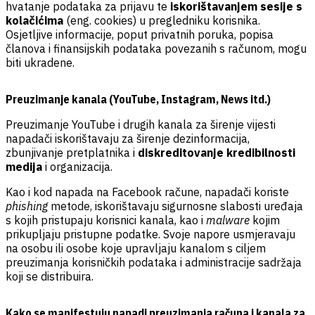
hvatanje podataka za prijavu te
iskorištavanjem sesije s
kolačićima
(eng. cookies) u pregledniku korisnika.
Osjetljive informacije, poput privatnih poruka, popisa
članova i finansijskih podataka povezanih s računom, mogu
biti ukradene.
Preuzimanje kanala (YouTube, Instagram, News itd.)
Preuzimanje YouTube i drugih kanala za širenje vijesti
napadači iskorištavaju za širenje dezinformacija,
zbunjivanje pretplatnika i
diskreditovanje kredibilnosti
medija
i organizacija.
Kao i kod napada na Facebook račune, napadači koriste
phishing
metode, iskorištavaju sigurnosne slabosti uređaja
s kojih pristupaju korisnici kanala, kao i
malware
kojim
prikupljaju pristupne podatke. Svoje napore usmjeravaju
na osobu ili osobe koje upravljaju kanalom s ciljem
preuzimanja korisničkih podataka i administracije sadržaja
koji se distribuira.
Kako se manifestuju napadi preuzimanja računa i kanala za