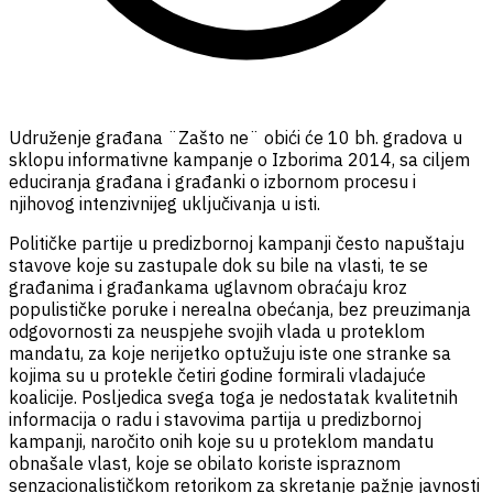
Udruženje građana ¨Zašto ne¨ obići će 10 bh. gradova u
sklopu informativne kampanje o Izborima 2014, sa ciljem
educiranja građana i građanki o izbornom procesu i
njihovog intenzivnijeg uključivanja u isti.
Političke partije u predizbornoj kampanji često napuštaju
stavove koje su zastupale dok su bile na vlasti, te se
građanima i građankama uglavnom obraćaju kroz
populističke poruke i nerealna obećanja, bez preuzimanja
odgovornosti za neuspjehe svojih vlada u proteklom
mandatu, za koje nerijetko optužuju iste one stranke sa
kojima su u protekle četiri godine formirali vladajuće
koalicije. Posljedica svega toga je nedostatak kvalitetnih
informacija o radu i stavovima partija u predizbornoj
kampanji, naročito onih koje su u proteklom mandatu
obnašale vlast, koje se obilato koriste ispraznom
senzacionalističkom retorikom za skretanje pažnje javnosti