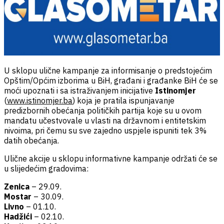
U sklopu ulične kampanje za informisanje o predstojećim
Opštim/Općim izborima u BiH, građani i građanke BiH će se
moći upoznati i sa istraživanjem inicijative
Istinomjer
(
www.istinomjer.ba
) koja je pratila ispunjavanje
predizbornih obećanja političkih partija koje su u ovom
mandatu učestvovale u vlasti na državnom i entitetskim
nivoima, pri čemu su sve zajedno uspjele ispuniti tek 3%
datih obećanja.
Ulične akcije u sklopu informativne kampanje održati će se
u slijedećim gradovima:
Zenica
– 29.09.
Mostar
– 30.09.
Livno
– 01.10.
Hadžići
– 02.10.