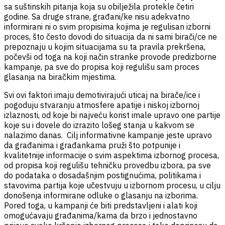
sa suštinskih pitanja koja su obilježila protekle četiri
godine. Sa druge strane, građani/ke nisu adekvatno
informirani ni o svim propisima kojima je regulisan izborni
proces, što često dovodi do situacija da ni sami birači/ce ne
prepoznaju u kojim situacijama su ta pravila prekršena,
počevši od toga na koji način stranke provode predizborne
kampanje, pa sve do propisa koji regulišu sam proces
glasanja na biračkim mjestima.
Svi ovi faktori imaju demotivirajući uticaj na birače/ice i
pogoduju stvaranju atmosfere apatije i niskoj izbornoj
izlaznosti, od koje bi najveću korist imale upravo one partije
koje su i dovele do izrazito lošeg stanja u kakvom se
nalazimo danas. Cilj informativne kampanje jeste upravo
da građanima i građankama pruži što potpunije i
kvalitetnije informacije o svim aspektima izbornog procesa,
od propisa koji regulišu tehničku provedbu izbora, pa sve
do podataka o dosadašnjim postignućima, politikama i
stavovima partija koje učestvuju u izbornom procesu, u cilju
donošenja informirane odluke o glasanju na izborima.
Pored toga, u kampanji će biti predstavljeni i alati koji
omogućavaju građanima/kama da brzo i jednostavno