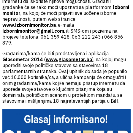
internetu da iskoriste njihove mogućnosti. Građani i
građanke će se tako moći upoznati sa platformom
Izborni
monitor
, na kojoj će moći prijaviti sve uočene izborne
nepravilnosti, putem web stranice
www.izbornimonitor.ba
, e-maila
izbornimonitor@gmail.com
, ili SMS-om i pozivima na
brojeve telefona: 061 359 428, 063 212 243 i 066 856
879.
Građanima/kama će biti predstavljena i aplikacija
Glasometar 2014
(
www.glasometar.ba
), na kojoj mogu
uporediti svoje političke stavove sa stavovima 18
parlamentarnih stranaka. Ovaj upitnik do sada je popunilo
već 10.000 korisnika/ca, a ulična kampanja će omogućiti i
onim građanima/kama koji/e nemaju pristup internetu da
uporede svoje stavove o ključnim pitanjima koja su
dominirala političkom scenom u proteklom mandatu, sa
stavovima i mišljenjima 18 najrelevantijih partija u BiH.