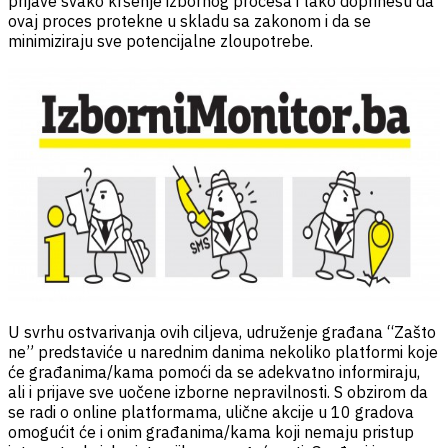
prijave svako kršenje izbornog procesa i tako doprinesu da
ovaj proces protekne u skladu sa zakonom i da se
minimiziraju sve potencijalne zloupotrebe.
U svrhu ostvarivanja ovih ciljeva, udruženje građana “Zašto
ne” predstaviće u narednim danima nekoliko platformi koje
će građanima/kama pomoći da se adekvatno informiraju,
ali i prijave sve uočene izborne nepravilnosti. S obzirom da
se radi o online platformama, ulične akcije u 10 gradova
omogućit će i onim građanima/kama koji nemaju pristup