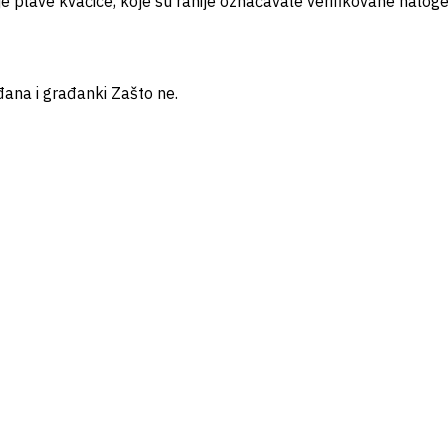
 je plave kvačice, koje su ranije označavale verifikovane naloge
ana i građanki Zašto ne.