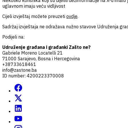
Nekoliko korisnika koji su dijelili dezinformacije na X-u imalo
uglavnom imaju veću vidljivost
Cijeli izvještaj možete preuzeti
ovdje
.
Sadržaj izvještaja ne odražava nužno stavove Udruženja građ
Podijeli na:
Udruženje građana i građanki Zašto ne?
Gabriele Moreno Locatelli 21
71000 Sarajevo, Bosna i Hercegovina
+38733618461
info@zastone.ba
ID number: 4200223370008