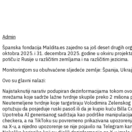
Admin
Španska fondacija Maldita.es zajedno sa još deset drugih org
oktobra 2025. i 31. decembra 2025. godine u okviru projekta AT
potiču iz Rusije u različitim zemljama i na različitim jezicima.
Monitoringom su obuhvaćene sljedeće zemlje: Španija, Ukrajin
Ovo su glavni nalazi:
Najistaknutiji narativ podupiran dezinformacijama tokom ovog 
mrežama koje sadrže lažne tvrdnje skupile preko 2 miliona 
Neutemeljene tvrdnje koje targetiraju Volodimira Zelenskog i
optužuju da posjeduje ruski pasoš ili da je kupio kuću Billa
Upotreba AI generisanog sadržaja kao podrške manipulacijama
checkera, a na TikToku su povremeno prikazivana upozorenja
na X-u, a nijedno upozorenje se nije pojavilo na Telegram ka