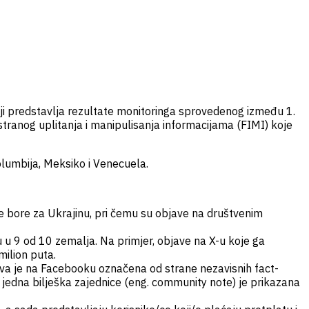
oji predstavlja rezultate monitoringa sprovedenog između 1.
e stranog uplitanja i manipulisanja informacijama (FIMI) koje
Kolumbija, Meksiko i Venecuela.
se bore za Ukrajinu, pri čemu su objave na društvenim
 u 9 od 10 zemalja. Na primjer, objave na X-u koje ga
milion puta.
ava je na Facebooku označena od strane nezavisnih fact-
edna bilješka zajednice (eng. community note) je prikazana