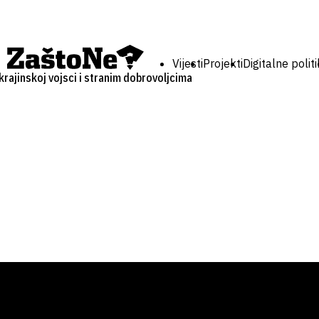
Vijesti
Projekti
Digitalne polit
krajinskoj vojsci i stranim dobrovoljcima