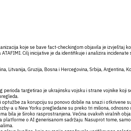
anizacija koje se bave fact-checkingom objavila je izvještaj k
AFIMI. Cilj inicijative je da identifikuje i analizira incidenat
a, Litvanija, Gruzija, Bosna i Hercegovina, Srbija, Argentina, 
perioda targetirao je ukrajinsku vojsku i strane vojnike koji 
pregleda.
 optužbe za korupciju su ponovo dobile na snazi i otkrivene su
 Cozby-a u New Yorku pregledane su preko tri miliona, odnosno 
 bila je široko rasprostranjena. Većina ovakvih viralnih obj
 platforme o AI generisanom sadržaju. Nasuprot tome, samo j
nalima.