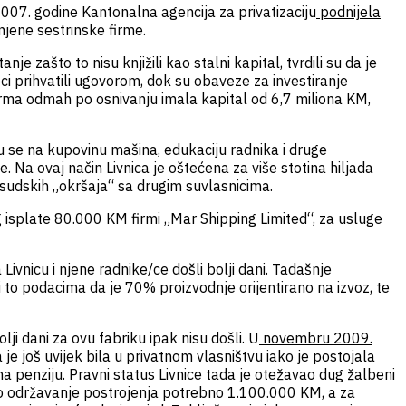
 2007. godine Kantonalna agencija za privatizaciju
podnijela
 njene sestrinske firme.
e zašto to nisu knjižili kao stalni kapital, tvrdili su da je
pci prihvatili ugovorom, dok su obaveze za investiranje
 firma odmah po osnivanju imala kapital od 6,7 miliona KM,
 su se na kupovinu mašina, edukaciju radnika i druge
 Na ovaj način Livnica je oštećena za više stotina hiljada
 sudskih „okršaja“ sa drugim suvlasnicima.
 isplate 80.000 KM firmi „Mar Shipping Limited“, za usluge
 Livnicu i njene radnike/ce došli bolji dani. Tadašnje
i to podacima da je 70% proizvodnje orijentirano na izvoz, te
ji dani za ovu fabriku ipak nisu došli. U
novembru 2009.
 je još uvijek bila u privatnom vlasništvu iako je postojala
a penziju. Pravni status Livnice tada je otežavao dug žalbeni
no održavanje postrojenja potrebno 1.100.000 KM, a za