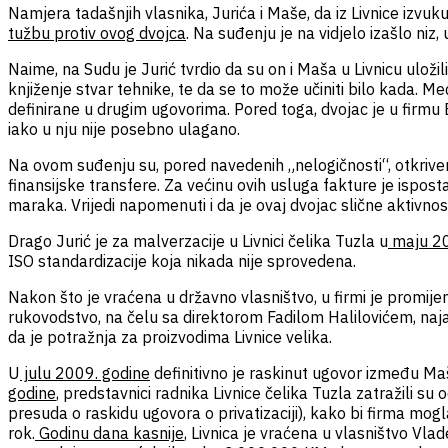
Namjera tadašnjih vlasnika, Jurića i Maše, da iz Livnice izvuk
tužbu protiv ovog dvojca
. Na suđenju je na vidjelo izašlo niz
Naime, na Sudu je Jurić tvrdio da su on i Maša u Livnicu uložili
knjiženje stvar tehnike, te da se to može učiniti bilo kada. M
definirane u drugim ugovorima. Pored toga, dvojac je u firmu 
iako u nju nije posebno ulagano.
Na ovom suđenju su, pored navedenih „nelogičnosti“, otkriveni i
finansijske transfere. Za većinu ovih usluga fakture je ispos
maraka. Vrijedi napomenuti i da je ovaj dvojac slične aktivn
Drago Jurić je za malverzacije u Livnici čelika Tuzla u
maju 20
ISO standardizacije koja nikada nije sprovedena.
Nakon što je vraćena u državno vlasništvo, u firmi je promije
rukovodstvo, na čelu sa direktorom Fadilom Halilovićem, najavl
da je potražnja za proizvodima Livnice velika.
U
julu 2009. godine
definitivno je raskinut ugovor između Maše
godine
, predstavnici radnika Livnice čelika Tuzla zatražili su
presuda o raskidu ugovora o privatizaciji), kako bi firma mog
rok.
Godinu dana kasnije
, Livnica je vraćena u vlasništvo V