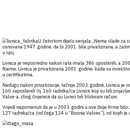
U četvrtom dijelu serijala „Nema vlade za radn
osnovana 1947. godine, da bi 2001. bila privatizirana, a zat
u njoj.
Livnica je neposredno nakon rata imala 386 uposlenih, a 2001
Naime, Livnica je privatizirana 2001. godine, kada su investit
u certifikatima.
Nedugo nakon privatizacije, tačnije 2003. godine, Livnica je os
160 zaposlenih (tj. 160 radnika/ca Livnice koji su bili prijavl
Valve-a, zbog činjenice da su Livnici bili blokirani računi.
Vrijedi napomenuti da je u 2003. godini u ove dvije firme bilo
127 radnika/ca (od čega 124 u “Bosnia Valves”), od kojih je v