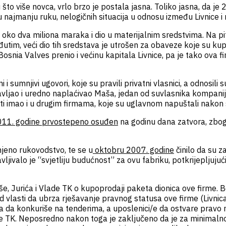
u što više novca, vrlo brzo je postala jasna. Toliko jasna, da je
, u najmanju ruku, nelogičnih situacija u odnosu između Livnice i
 oko dva miliona maraka i dio u materijalnim sredstvima. Na pitanj
eđutim, veći dio tih sredstava je utrošen za obaveze koje su ku
Bosnia Valves prenio i većinu kapitala Livnice, pa je tako ova
 sumnjivi ugovori, koje su pravili privatni vlasnici, a odnosili
tavljao i uredno naplaćivao Maša, jedan od suvlasnika kompanije.
osti imao i u drugim firmama, koje su uglavnom napuštali nakon
11. godine prvostepeno osuđen
na godinu dana zatvora, zbog
njeno rukovodstvo, te se u
oktobru 2007. godine
činilo da su za
jivalo je “svjetliju budućnost” za ovu fabriku, potkrijepljujuć
, Jurića i Vlade TK o kupoprodaji paketa dionica ove firme. Bol
 od vlasti da ubrza rješavanje pravnog statusa ove firme (Livnica
la da konkuriše na tenderima, a uposlenici/e da ostvare pravo n
lade TK. Neposredno nakon toga je zaključeno da je za minimal