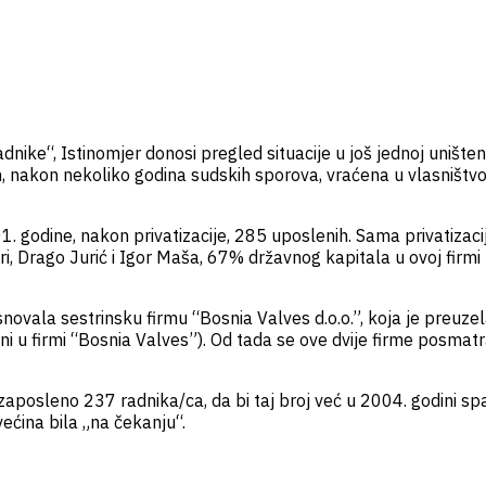
ike“, Istinomjer donosi pregled situacije u još jednoj uništenoj 
im, nakon nekoliko godina sudskih sporova, vraćena u vlasništ
. godine, nakon privatizacije, 285 uposlenih. Sama privatizac
ori, Drago Jurić i Igor Maša, 67% državnog kapitala u ovoj firm
novala sestrinsku firmu “Bosnia Valves d.o.o.”, koja je preuzela
jeni u firmi “Bosnia Valves”). Od tada se ove dvije firme posmat
 zaposleno 237 radnika/ca, da bi taj broj već u 2004. godini sp
ećina bila „na čekanju“.