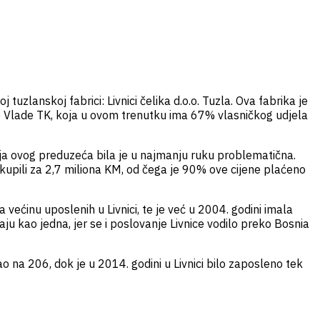
tuzlanskoj fabrici: Livnici čelika d.o.o. Tuzla. Ova fabrika je
vo Vlade TK, koja u ovom trenutku ima 67% vlasničkog udjela
ija ovog preduzeća bila je u najmanju ruku problematična.
i kupili za 2,7 miliona KM, od čega je 90% ove cijene plaćeno
 većinu uposlenih u Livnici, te je već u 2004. godini imala
raju kao jedna, jer se i poslovanje Livnice vodilo preko Bosnia
ao na 206, dok je u 2014. godini u Livnici bilo zaposleno tek