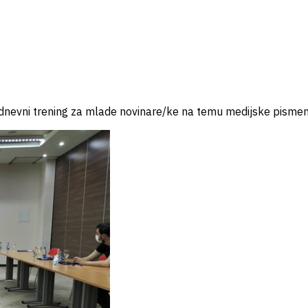
dnevni trening za mlade novinare/ke na temu medijske pismenos