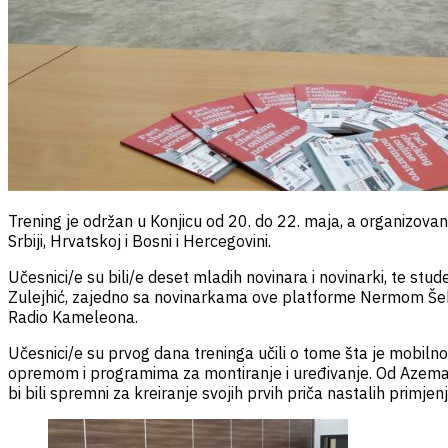
Trening je održan u Konjicu od 20. do 22. maja, a organizova
Srbiji, Hrvatskoj i Bosni i Hercegovini.
Učesnici/e su bili/e deset mladih novinara i novinarki, te stud
Zulejhić, zajedno sa novinarkama ove platforme Nermom Šeho
Radio Kameleona.
Učesnici/e su prvog dana treninga učili o tome šta je mobilno
opremom i programima za montiranje i uređivanje. Od Azema Ku
bi bili spremni za kreiranje svojih prvih priča nastalih primje