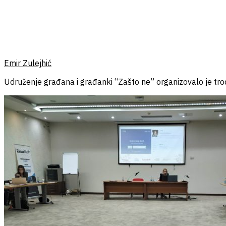
Emir Zulejhić
Udruženje građana i građanki “Zašto ne” organizovalo je tro