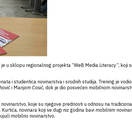
n je u sklopu regionalnog projekta “WeB Media Literacy”, koji 
enata i studentica novinarstva i srodnih studija. Trening je vodi
vić i Marijom Ćosić, dok je dio posvećen mobilnom novinarstv
 novinarstvo, koje su njegove prednosti u odnosu na tradicional
rtića, novinara koji se dugi niz godina bavi mobilnim novinars
njujući mobilno novinarstvo.