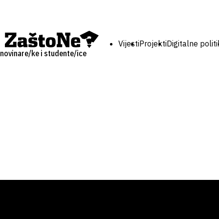
Vijesti
Projekti
Digitalne polit
novinare/ke i studente/ice