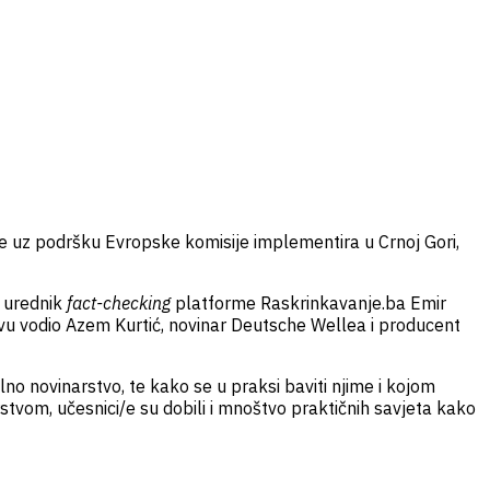
se uz podršku Evropske komisije implementira u Crnoj Gori,
o urednik
fact-checking
platforme Raskrinkavanje.ba Emir
u vodio Azem Kurtić, novinar Deutsche Wellea i producent
no novinarstvo, te kako se u praksi baviti njime i kojom
tvom, učesnici/e su dobili i mnoštvo praktičnih savjeta kako