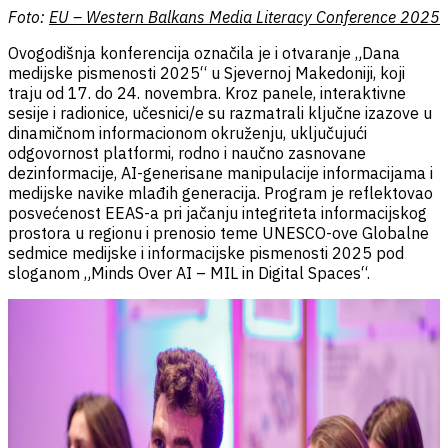
Foto:
EU – Western Balkans Media Literacy Conference 2025
Ovogodišnja konferencija označila je i otvaranje „Dana
medijske pismenosti 2025“ u Sjevernoj Makedoniji, koji
traju od 17. do 24. novembra. Kroz panele, interaktivne
sesije i radionice, učesnici/e su razmatrali ključne izazove u
dinamičnom informacionom okruženju, uključujući
odgovornost platformi, rodno i naučno zasnovane
dezinformacije, AI-generisane manipulacije informacijama i
medijske navike mlađih generacija. Program je reflektovao
posvećenost EEAS-a pri jačanju integriteta informacijskog
prostora u regionu i prenosio teme UNESCO-ove Globalne
sedmice medijske i informacijske pismenosti 2025 pod
sloganom „Minds Over AI – MIL in Digital Spaces“.