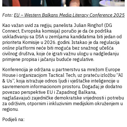
Foto:
EU – Western Balkans Media Literacy Conference 2025
Kao važan uvid za regiju, panelista Julian Ringhof
(DG
Connect, Evropska komisija) poručio je da će podrška
usklađivanju sa DSA u zemljama kandidatima biti jedan od
prioriteta Komisije u 2026. godini. Istakao je da regulacija
online
platformi neće biti moguća bez snažnog učešća
civilnog društva, koje će igrati važnu ulogu u nadgledanju
primjene propisa i jačanju buduće regulative.
Konferencija je održana u partnerstvu sa mrežom Europe
House i organizacijom Tactical Tech, uz prateću izložbu “AI
& Us”, koja istražuje odnos ljudi i vještačke inteligencije u
savremenom informacionom prostoru. Događaj je dodatno
povezao perspektive EU i Zapadnog Balkana,
naglašavajući zajedničke demokratske vrijednosti i potrebu
za održivim, otpornim i inkluzivnim medijskim okruženjem u
regionu.
Podijeli na: