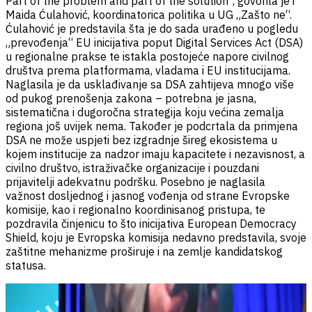
Part of the problem and part of the solution“, govorila je i
Maida Ćulahović, koordinatorica politika u UG „Zašto ne“.
Ćulahović je predstavila šta je do sada urađeno u pogledu
„prevođenja“ EU inicijativa poput Digital Services Act (DSA)
u regionalne prakse te istakla postojeće napore civilnog
društva prema platformama, vladama i EU institucijama.
Naglasila je da usklađivanje sa DSA zahtijeva mnogo više
od pukog prenošenja zakona – potrebna je jasna,
sistematična i dugoročna strategija koju većina zemalja
regiona još uvijek nema. Također je podcrtala da primjena
DSA ne može uspjeti bez izgradnje šireg ekosistema u
kojem institucije za nadzor imaju kapacitete i nezavisnost, a
civilno društvo, istraživačke organizacije i
pouzdani
prijavitelji adekvatnu podršku. Posebno je naglasila
važnost dosljednog i jasnog vođenja od strane Evropske
komisije, kao i regionalno koordinisanog pristupa, te
pozdravila činjenicu to što inicijativa European Democracy
Shield, koju je Evropska komisija nedavno predstavila, svoje
zaštitne mehanizme proširuje i na zemlje kandidatskog
statusa.