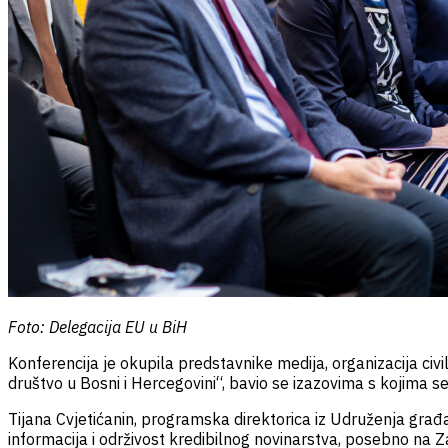
Foto: Delegacija EU u BiH
Konferencija je okupila predstavnike medija, organizacija civi
društvo u Bosni i Hercegovini“, bavio se izazovima s kojima se
Tijana Cvjetićanin, programska direktorica iz Udruženja gra
informacija i održivost kredibilnog novinarstva, posebno na