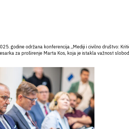
. godine održana konferencija „Mediji i civilno društvo: Kriti
mesarka za proširenje Marta Kos, koja je istakla važnost slobo