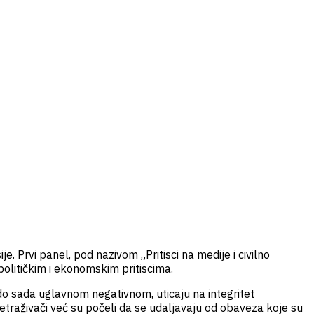
. Prvi panel, pod nazivom „Pritisci na medije i civilno
 političkim i ekonomskim pritiscima.
 do sada uglavnom negativnom, uticaju na integritet
etraživači već su počeli da se udaljavaju od
obaveza koje su