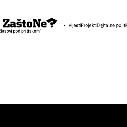
Vijesti
Projekti
Digitalne polit
 glasovi pod pritiskom”