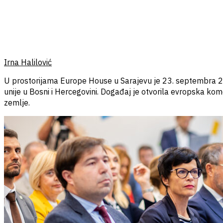
Irna Halilović
U prostorijama Europe House u Sarajevu je 23. septembra 2025
unije u Bosni i Hercegovini. Događaj je otvorila evropska ko
zemlje.