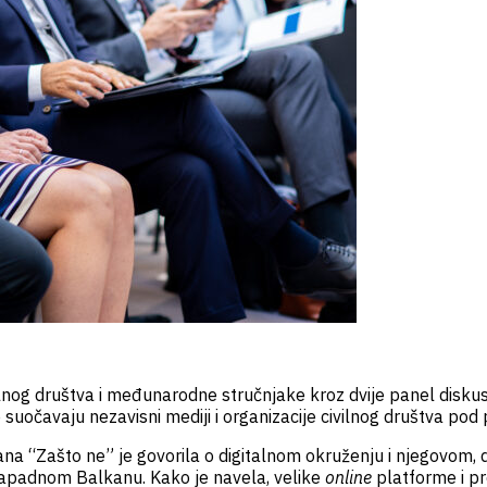
lnog društva i međunarodne stručnjake kroz dvije panel diskusije
 suočavaju nezavisni mediji i organizacije civilnog društva pod
đana “Zašto ne”
je govorila o digitalnom okruženju i njegovom,
 Zapadnom Balkanu. Kako je navela, velike
online
platforme i pr