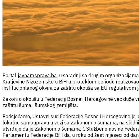
Portal
javnarasprava.ba
, u saradnji sa drugim organizacija
Kraljevine Nizozemske u BiH u proteklom periodu realizovao j
institucionlanog okvira za zaštitu okoliša sa EU regulativo
Zakoni o okolišu u Federaciji Bosne i Hercegovine već duže vr
zaštitu šuma i šumskog zemljišta.
Podsjećamo, Ustavni sud Federacije Bosne i Hercegovine je, o
lokalnu samoupravu u vezi sa Zakonom o šumama, na sjednici
utvrđuje da je Zakonom o šumama („Službene novine Federac
Parlamentu Federacije BiH da, u roku od šest mjeseci od d