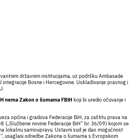
elevantnim državnim institucijama, uz podršku Ambasade
 integracije Bosne i Hercegovine. Usklađivanje pravnog i
U.
BiH nema Zakon o šumama FBiH
koji bi uredio očuvanje i
eza općina i gradova Federacije BiH, za zaštitu prava na
8 („Službene novine Federacije BiH“ br. 36/09) kojom se
 na lokalnu samoupravu. Ustavni sud je dao mogućnost
BiH“, usaglasi odredbe Zakona o šumama s Evropskom