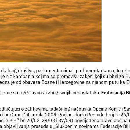
ma civilnog društva, parlamentarcima i parlamentarkama, te r
e niz kampanja kojima se promovišu zakoni koji su bitni za EU
m jedna je od obaveza Bosne i Hercegovine na njenom putu ka E
ijeme su u žiži javnosti zbog svojih nedostataka.
Federacija 
dlučujući o zahtjevima tadašnjeg načelnika Općine Konjic i Sav
 održanoj 14. aprila 2009. godine, donio Presudu broj U-26/0
ije BiH“ br. 20/02, 29/03 i 37/04) povrijeđeno pravo općina
ana objavljivanja presude u „Službenim novinama Federacije 