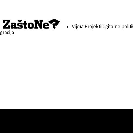
Vijesti
Projekti
Digitalne polit
egracija