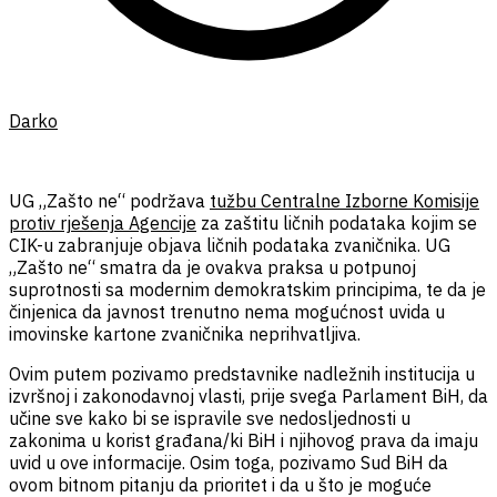
Darko
UG „Zašto ne“ podržava
tužbu Centralne Izborne Komisije
protiv rješenja Agencije
za zaštitu ličnih podataka kojim se
CIK-u zabranjuje objava ličnih podataka zvaničnika. UG
„Zašto ne“ smatra da je ovakva praksa u potpunoj
suprotnosti sa modernim demokratskim principima, te da je
činjenica da javnost trenutno nema mogućnost uvida u
imovinske kartone zvaničnika neprihvatljiva.
Ovim putem pozivamo predstavnike nadležnih institucija u
izvršnoj i zakonodavnoj vlasti, prije svega Parlament BiH, da
učine sve kako bi se ispravile sve nedosljednosti u
zakonima u korist građana/ki BiH i njihovog prava da imaju
uvid u ove informacije. Osim toga, pozivamo Sud BiH da
ovom bitnom pitanju da prioritet i da u što je moguće