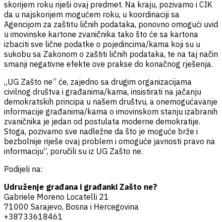
skorijem roku riješi ovaj predmet. Na kraju, pozivamo i CIK
da u najskorijem mogućem roku, u koordinaciji sa
Agencijom za zaštitu ličnih podataka, ponovno omogući uvid
u imovinske kartone zvaničnika tako što će sa kartona
izbaciti sve lične podatke o pojedincima/kama koji su u
sukobu sa Zakonom o zaštiti ličnih podataka, te na taj način
smanji negativne efekte ove prakse do konačnog rješenja.
„UG Zašto ne” će, zajedno sa drugim organizacijama
civilnog društva i građanima/kama, insistirati na jačanju
demokratskih principa u našem društvu, a onemogućavanje
informacije građanima/kama o imovinskom stanju izabranih
zvaničnika je jedan od postulata moderne demokratije.
Stoga, pozivamo sve nadležne da što je moguće brže i
bezbolnije riješe ovaj problem i omoguće javnosti pravo na
informaciju“, poručili su iz UG Zašto ne.
Podijeli na:
Udruženje građana i građanki Zašto ne?
Gabriele Moreno Locatelli 21
71000 Sarajevo, Bosna i Hercegovina
+38733618461