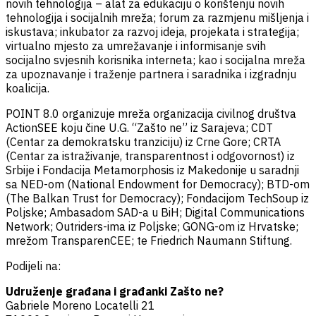
novih tehnologija – alat za edukaciju o korištenju novih
tehnologija i socijalnih mreža; forum za razmjenu mišljenja i
iskustava; inkubator za razvoj ideja, projekata i strategija;
virtualno mjesto za umrežavanje i informisanje svih
socijalno svjesnih korisnika interneta; kao i socijalna mreža
za upoznavanje i traženje partnera i saradnika i izgradnju
koalicija.
POINT 8.0 organizuje mreža organizacija civilnog društva
ActionSEE koju čine U.G. “Zašto ne” iz Sarajeva; CDT
(Centar za demokratsku tranziciju) iz Crne Gore; CRTA
(Centar za istraživanje, transparentnost i odgovornost) iz
Srbije i Fondacija Metamorphosis iz Makedonije u saradnji
sa NED-om (National Endowment for Democracy); BTD-om
(The Balkan Trust for Democracy); Fondacijom TechSoup iz
Poljske; Ambasadom SAD-a u BiH; Digital Communications
Network; Outriders-ima iz Poljske; GONG-om iz Hrvatske;
mrežom TransparenCEE; te Friedrich Naumann Stiftung.
Podijeli na:
Udruženje građana i građanki Zašto ne?
Gabriele Moreno Locatelli 21