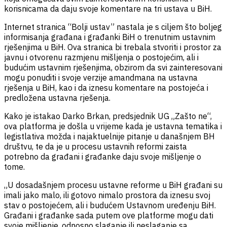
korisnicama da daju svoje komentare na tri ustava u BiH.
Internet stranica “Bolji ustav” nastala je s ciljem što boljeg
informisanja građana i građanki BiH o trenutnim ustavnim
rješenjima u BiH. Ova stranica bi trebala stvoriti i prostor za
javnu i otvorenu razmjenu mišljenja o postojećim, ali i
budućim ustavnim rješenjima, obzirom da svi zainteresovani
mogu ponuditi i svoje verzije amandmana na ustavna
rješenja u BiH, kao i da iznesu komentare na postojeća i
predložena ustavna rješenja.
Kako je istakao Darko Brkan, predsjednik UG „Zašto ne“,
ova platforma je došla u vrijeme kada je ustavna tematika i
legistlativa možda i najaktuelnije pitanje u današnjem BH
društvu, te da je u procesu ustavnih reformi zaista
potrebno da građani i građanke daju svoje mišljenje o
tome.
„U dosadašnjem procesu ustavne reforme u BiH građani su
imali jako malo, ili gotovo nimalo prostora da iznesu svoj
stav o postojećem, ali i budućem Ustavnom uređenju BiH.
Građani i građanke sada putem ove platforme mogu dati
svoje mišljenje, odnosno slaganje ili neslaganje sa