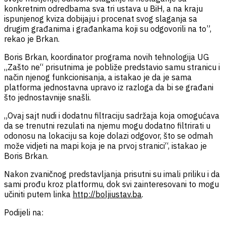
konkretnim odredbama sva tri ustava u BiH, a na kraju
ispunjenog kviza dobijaju i procenat svog slaganja sa
drugim građanima i građankama koji su odgovorili na to”,
rekao je Brkan.
Boris Brkan, koordinator programa novih tehnologija UG
„Zašto ne“ prisutnima je pobliže predstavio samu stranicu i
način njenog funkcionisanja, a istakao je da je sama
platforma jednostavna upravo iz razloga da bi se građani
što jednostavnije snašli.
„Ovaj sajt nudi i dodatnu filtraciju sadržaja koja omogućava
da se trenutni rezulati na njemu mogu dodatno filtrirati u
odonosu na lokaciju sa koje dolazi odgovor, što se odmah
može vidjeti na mapi koja je na prvoj stranici“, istakao je
Boris Brkan.
Nakon zvaničnog predstavljanja prisutni su imali priliku i da
sami prođu kroz platformu, dok svi zainteresovani to mogu
učiniti putem linka
http://boljiustav.ba
.
Podijeli na: