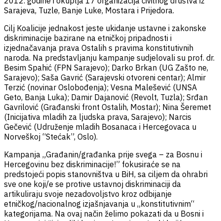
2012. godine i okuplja 17 organizacija civilnog društva iz
Sarajeva, Tuzle, Banje Luke, Mostara i Prijedora.
Cilj Koalicije jednakost jeste ukidanje ustavne i zakonske
diskriminacije bazirane na etničkoj pripadnosti i
izjednačavanja prava Ostalih s pravima konstitutivnih
naroda. Na predstavljanju kampanje sudjelovali su prof. dr.
Besim Spahić (FPN Sarajevo); Darko Brkan (UG Zašto ne,
Sarajevo); Saša Gavrić (Sarajevski otvoreni centar); Almir
Terzić (novinar Oslobođenja); Vesna Malešević (UNSA
Geto, Banja Luka); Damir Dajanović (Revolt, Tuzla); Srđan
Gavrilović (Građanski front Ostalih, Mostar); Nina Šeremet
(Inicijativa mladih za ljudska prava, Sarajevo); Narcis
Gečević (Udruženje mladih Bosanaca i Hercegovaca u
Norveškoj “Stećak”, Oslo).
Kampanja „Građanin/građanka prije svega – za Bosnu i
Hercegovinu bez diskriminacije!” fokusiraće se na
predstojeći popis stanovništva u BiH, sa ciljem da ohrabri
sve one koji/e se protive ustavnoj diskriminaciji da
artikuliraju svoje nezadovoljstvo kroz odbijanje
etničkog/nacionalnog izjašnjavanja u „konstitutivnim“
kategorijama. Na ovaj način želimo pokazati da u Bosni i