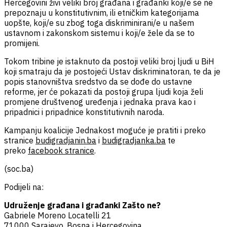
Hercegovini živi veliki broj građana i građanki koji/e se ne
prepoznaju u konstitutivnim, ili etničkim kategorijama
uopšte, koji/e su zbog toga diskriminirani/e u našem
ustavnom i zakonskom sistemu i koji/e žele da se to
promijeni.
Tokom tribine je istaknuto da postoji veliki broj ljudi u BiH
koji smatraju da je postojeći Ustav diskriminatoran, te da je
popis stanovništva sredstvo da se dođe do ustavne
reforme, jer će pokazati da postoji grupa ljudi koja želi
promjene društvenog uređenja i jednaka prava kao i
pripadnici i pripadnice konstitutivnih naroda.
Kampanju koalicije Jednakost moguće je pratiti i preko
stranice
budigradjanin.ba
i
budigradjanka.ba
te
preko
facebook stranice
.
(soc.ba)
Podijeli na:
Udruženje građana i građanki Zašto ne?
Gabriele Moreno Locatelli 21
71000 Sarajevo, Bosna i Hercegovina