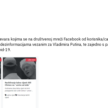
vara kojima se na društvenoj mreži Facebook od korisnika/ca kra
o dezinformacijama vezanim za Vladimira Putina, te zajedno s p
vid-19.