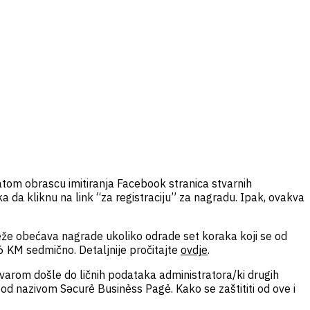
atom obrascu imitiranja Facebook stranica stvarnih
ka da kliknu na link “za registraciju” za nagradu. Ipak, ovakva
reže obećava nagrade ukoliko odrade set koraka koji se od
d 6 KM sedmično. Detaljnije pročitajte
ovdje
.
varom došle do ličnih podataka administratora/ki drugih
od nazivom Sǝcurẻ Businẻss Pagẻ. Kako se zaštititi od ove i