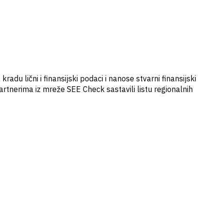
du lični i finansijski podaci i nanose stvarni finansijski
artnerima iz mreže SEE Check sastavili listu regionalnih