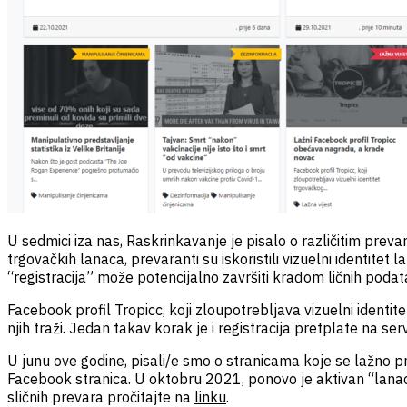
U sedmici iza nas, Raskrinkavanje je pisalo o različitim pre
trgovačkih lanaca, prevaranti su iskoristili vizuelni identite
“registracija” može potencijalno završiti krađom ličnih podatak
Facebook profil Tropicc, koji zloupotrebljava vizuelni ident
njih traži. Jedan takav korak je i registracija pretplate na s
U junu ove godine, pisali/e smo o stranicama koje se lažno 
Facebook stranica. U oktobru 2021, ponovo je aktivan “lanac”
sličnih prevara pročitajte na
linku
.