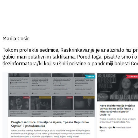
Marija Cosic
Tokom protekle sedmice, Raskrinkavanje je analiziralo niz pre
gubici manipulativnim taktikama. Pored toga, pisali/e smo i 
dezinformatora/ki koji su širili neistine o pandemiji bolesti Co