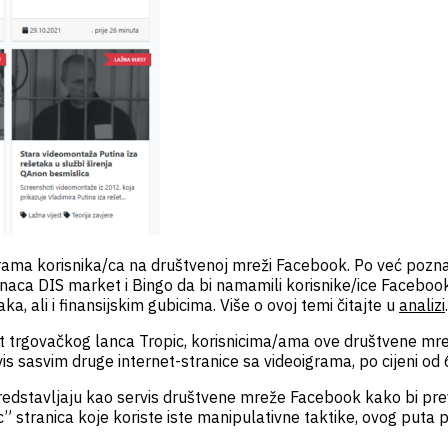
varama korisnika/ca na društvenoj mreži Facebook. Po već pozn
t lanaca DIS market i Bingo da bi namamili korisnike/ice Faceboo
a, ali i finansijskim gubicima. Više o ovoj temi čitajte u
analizi
.
itet trgovačkog lanca Tropic, korisnicima/ama ove društvene m
ervis sasvim druge internet-stranice sa videoigrama, po cijeni o
predstavljaju kao servis društvene mreže Facebook kako bi pre
 stranica koje koriste iste manipulativne taktike, ovog puta p