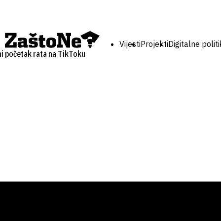
Vijesti
Projekti
Digitalne polit
ni početak rata na TikToku