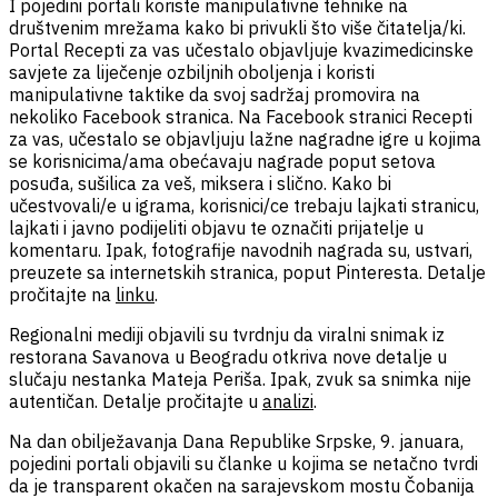
I pojedini portali koriste manipulativne tehnike na
društvenim mrežama kako bi privukli što više čitatelja/ki.
Portal Recepti za vas učestalo objavljuje kvazimedicinske
savjete za liječenje ozbiljnih oboljenja i koristi
manipulativne taktike da svoj sadržaj promovira na
nekoliko Facebook stranica. Na Facebook stranici Recepti
za vas, učestalo se objavljuju lažne nagradne igre u kojima
se korisnicima/ama obećavaju nagrade poput setova
posuđa, sušilica za veš, miksera i slično. Kako bi
učestvovali/e u igrama, korisnici/ce trebaju lajkati stranicu,
lajkati i javno podijeliti objavu te označiti prijatelje u
komentaru. Ipak, fotografije navodnih nagrada su, ustvari,
preuzete sa internetskih stranica, poput Pinteresta. Detalje
pročitajte na
linku
.
Regionalni mediji objavili su tvrdnju da viralni snimak iz
restorana Savanova u Beogradu otkriva nove detalje u
slučaju nestanka Mateja Periša. Ipak, zvuk sa snimka nije
autentičan. Detalje pročitajte u
analizi
.
Na dan obilježavanja Dana Republike Srpske, 9. januara,
pojedini portali objavili su članke u kojima se netačno tvrdi
da je transparent okačen na sarajevskom mostu Čobanija