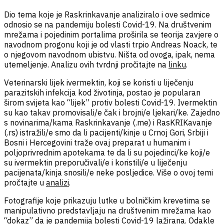
Dio tema koje je Raskrinkavanje analiziralo i ove sedmice
odnosio se na pandemiju bolesti Covid-19. Na društvenim
mrežama i pojedinim portalima proširila se teorija zavjere o
navodnom progonu koji je od vlasti trpio Andreas Noack, te
o njegovom navodnom ubistvu. Ništa od ovoga, ipak, nema
utemeljenje. Analizu ovih tvrdnji pročitajte na
linku
.
Veterinarski lijek ivermektin, koji se koristi u liječenju
parazitskih infekcija kod životinja, postao je popularan
širom svijeta kao “lijek” protiv bolesti Covid-19. Ivermektin
su kao takav promovisali/e čak i brojni/e ljekari/ke. Zajedno
s novinarima/kama Raskrinkavanje (.me) i RasKRIKavanje
(.rs) istražili/e smo da li pacijenti/kinje u Crnoj Gori, Srbiji i
Bosni i Hercegovini traže ovaj preparat u humanim i
poljoprivrednim apotekama te da li su pojedinci/ke koji/e
su ivermektin preporučivali/e i koristili/e u liječenju
pacijenata/kinja snosili/e neke posljedice. Više o ovoj temi
pročtajte u
analizi
.
Fotografije koje prikazuju lutke u bolničkim krevetima se
manipulativno predstavljaju na društvenim mrežama kao
“dokaz” da je pandemija bolesti Covid-19 lažirana. Odakle