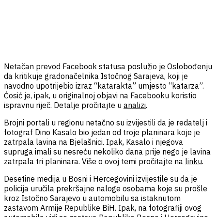
Netačan prevod Facebook statusa poslužio je Oslobođenju
da kritikuje gradonačelnika Istočnog Sarajeva, koji je
navodno upotrijebio izraz “katarakta” umjesto “katarza”.
Ćosić je, ipak, u originalnoj objavi na Facebooku koristio
ispravnu riječ. Detalje pročitajte u
analizi
.
Brojni portali u regionu netačno su izvijestili da je redatelj i
fotograf Dino Kasalo bio jedan od troje planinara koje je
zatrpala lavina na Bjelašnici. Ipak, Kasalo i njegova
supruga imali su nesreću nekoliko dana prije nego je lavina
zatrpala tri planinara. Više o ovoj temi pročitajte na
linku
.
Desetine medija u Bosni i Hercegovini izvijestile su da je
policija uručila prekršajne naloge osobama koje su prošle
kroz Istočno Sarajevo u automobilu sa istaknutom
zastavom Armije Republike BiH. Ipak, na fotografiji ovog