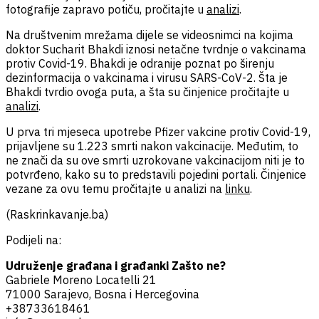
fotografije zapravo potiču, pročitajte u
analizi
.
Na društvenim mrežama dijele se videosnimci na kojima
doktor Sucharit Bhakdi iznosi netačne tvrdnje o vakcinama
protiv Covid-19. Bhakdi je odranije poznat po širenju
dezinformacija o vakcinama i virusu SARS-CoV-2. Šta je
Bhakdi tvrdio ovoga puta, a šta su činjenice pročitajte u
analizi
.
U prva tri mjeseca upotrebe Pfizer vakcine protiv Covid-19,
prijavljene su 1.223 smrti nakon vakcinacije. Međutim, to
ne znači da su ove smrti uzrokovane vakcinacijom niti je to
potvrđeno, kako su to predstavili pojedini portali. Činjenice
vezane za ovu temu pročitajte u analizi na
linku
.
(Raskrinkavanje.ba)
Podijeli na:
Udruženje građana i građanki Zašto ne?
Gabriele Moreno Locatelli 21
71000 Sarajevo, Bosna i Hercegovina
+38733618461