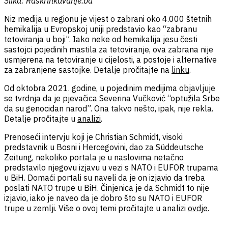
Slika: Raskrinkavanje.ba
Niz medija u regionu je vijest o zabrani oko 4.000 štetnih
hemikalija u Evropskoj uniji predstavio kao “zabranu
tetoviranja u boji”. Iako neke od hemikalija jesu česti
sastojci pojedinih mastila za tetoviranje, ova zabrana nije
usmjerena na tetoviranje u cijelosti, a postoje i alternative
za zabranjene sastojke. Detalje pročitajte na
linku
.
Od oktobra 2021. godine, u pojedinim medijima objavljuje
se tvrdnja da je pjevačica Severina Vučković “optužila Srbe
da su genocidan narod”. Ona takvo nešto, ipak, nije rekla.
Detalje pročitajte u
analizi
.
Prenoseći intervju koji je Christian Schmidt, visoki
predstavnik u Bosni i Hercegovini, dao za Süddeutsche
Zeitung, nekoliko portala je u naslovima netačno
predstavilo njegovu izjavu u vezi s NATO i EUFOR trupama
u BiH. Domaći portali su naveli da je on izjavio da treba
poslati NATO trupe u BiH. Činjenica je da Schmidt to nije
izjavio, iako je naveo da je dobro što su NATO i EUFOR
trupe u zemlji. Više o ovoj temi pročitajte u analizi
ovdje
.