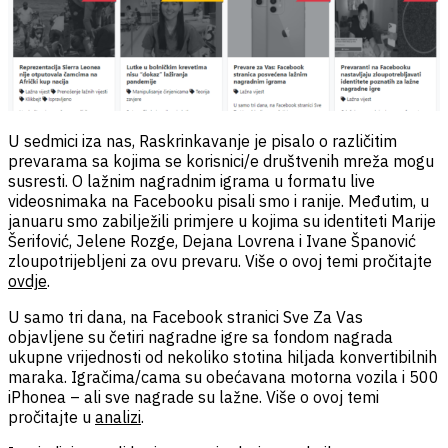
U sedmici iza nas, Raskrinkavanje je pisalo o različitim
prevarama sa kojima se korisnici/e društvenih mreža mogu
susresti. O lažnim nagradnim igrama u formatu live
videosnimaka na Facebooku pisali smo i ranije. Međutim, u
januaru smo zabilježili primjere u kojima su identiteti Marije
Šerifović, Jelene Rozge, Dejana Lovrena i Ivane Španović
zloupotrijebljeni za ovu prevaru. Više o ovoj temi pročitajte
ovdje
.
U samo tri dana, na Facebook stranici Sve Za Vas
objavljene su četiri nagradne igre sa fondom nagrada
ukupne vrijednosti od nekoliko stotina hiljada konvertibilnih
maraka. Igračima/cama su obećavana motorna vozila i 500
iPhonea – ali sve nagrade su lažne. Više o ovoj temi
pročitajte u
analizi
.