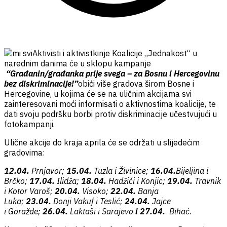
Aktivisti i aktivistkinje Koalicije „Jednakost“ u
narednim danima će u sklopu kampanje
“Građanin/građanka prije svega – za Bosnu i Hercegovinu
bez diskriminacije!”
obići više gradova širom Bosne i
Hercegovine, u kojima će se na uličnim akcijama svi
zainteresovani moći informisati o aktivnostima koalicije, te
dati svoju podršku borbi protiv diskriminacije učestvujući u
fotokampanji.
Ulične akcije do kraja aprila će se održati u slijedećim
gradovima:
12.04.
Prnjavor;
15.04.
Tuzla i Živinice;
16.04.
Bijeljina i
Brčko;
17.04.
Ilidža;
18.04.
Hadžići i Konjic;
19.04.
Travnik
i Kotor Varoš;
20.04.
Visoko;
22.04.
Banja
Luka;
23.04.
Donji Vakuf i Teslić;
24.04.
Jajce
i Goražde;
26.04.
Laktaši i Sarajevo
i 27.04.
Bihać.