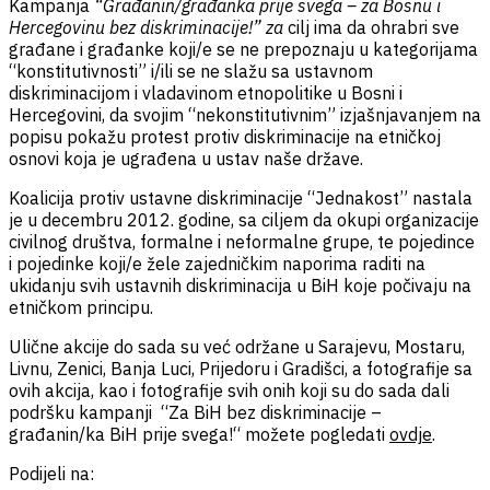
Kampanja
“Građanin/građanka prije svega – za Bosnu i
Hercegovinu bez diskriminacije!” za
cilj ima da ohrabri sve
građane i građanke koji/e se ne prepoznaju u kategorijama
“konstitutivnosti” i/ili se ne slažu sa ustavnom
diskriminacijom i vladavinom etnopolitike u Bosni i
Hercegovini, da svojim “nekonstitutivnim” izjašnjavanjem na
popisu pokažu protest protiv diskriminacije na etničkoj
osnovi koja je ugrađena u ustav naše države.
Koalicija protiv ustavne diskriminacije “Jednakost” nastala
je u decembru 2012. godine, sa ciljem da okupi organizacije
civilnog društva, formalne i neformalne grupe, te pojedince
i pojedinke koji/e žele zajedničkim naporima raditi na
ukidanju svih ustavnih diskriminacija u BiH koje počivaju na
etničkom principu.
Ulične akcije do sada su već održane u Sarajevu, Mostaru,
Livnu, Zenici, Banja Luci, Prijedoru i Gradišci, a fotografije sa
ovih akcija, kao i fotografije svih onih koji su do sada dali
podršku kampanji “Za BiH bez diskriminacije –
građanin/ka BiH prije svega!“ možete pogledati
ovdje
.
Podijeli na: