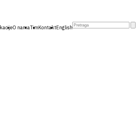
Pretraga:
kacije
O nama
Tim
Kontakt
English