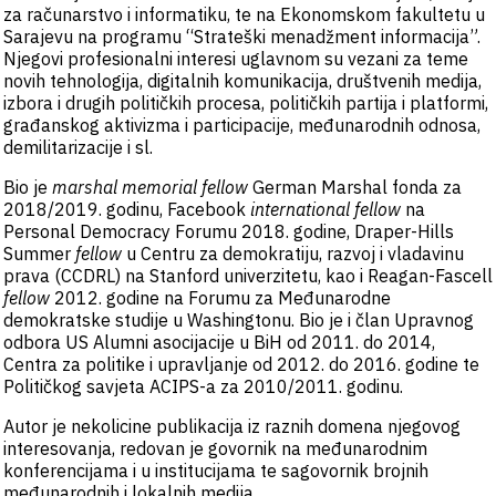
za računarstvo i informatiku, te na Ekonomskom fakultetu u
Sarajevu na programu “Strateški menadžment informacija”.
Njegovi profesionalni interesi uglavnom su vezani za teme
novih tehnologija, digitalnih komunikacija, društvenih medija,
izbora i drugih političkih procesa, političkih partija i platformi,
građanskog aktivizma i participacije, međunarodnih odnosa,
demilitarizacije i sl.
Bio je
marshal memorial fellow
German Marshal fonda za
2018/2019. godinu, Facebook
international fellow
na
Personal Democracy Forumu 2018. godine, Draper-Hills
Summer
fellow
u Centru za demokratiju, razvoj i vladavinu
prava (CCDRL) na Stanford univerzitetu, kao i Reagan-Fascell
fellow
2012. godine na Forumu za Međunarodne
demokratske studije u Washingtonu. Bio je i član Upravnog
odbora US Alumni asocijacije u BiH od 2011. do 2014,
Centra za politike i upravljanje od 2012. do 2016. godine te
Političkog savjeta ACIPS-a za 2010/2011. godinu.
Autor je nekolicine publikacija iz raznih domena njegovog
interesovanja, redovan je govornik na međunarodnim
konferencijama i u institucijama te sagovornik brojnih
međunarodnih i lokalnih medija.