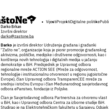
Vijesti
Projekti
Digitalne politike
Publi
Darko Brkan
Izvršni direktor
darko@zastone.ba
Darko
je izvršni direktor Udruženja građana i građanki
“Zašto ne”, organizacije koja je pionir promocije građanskog
aktivizma, političke, medijske i društvene odgovornosti, kao i
korištenja novih tehnologija i digitalnih medija u jačanju
demokratije u BiH. Predsjednik je Upravnog odbora
regionalne mreže ACTION SEE (Mreže za odgovornost,
tehnologije i institucionalnu otvorenost u regionu jugoistočne
Evrope), član Upravnog odbora TransparenCEE mreže za
srednju i istočnu Evropu i član Međunarodnog savjetodavnog
odbora ePanstwo, fondacije iz Poljske.
Član je Savjetodavnog odbora Partnerstva za otvorenu vlast
u BiH, kao i Upravnog odbora Centra za izborne studije BiH.
Studirao je na Elektrotehničkom fakultetu u Sarajevu, Odsjek