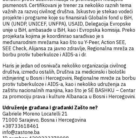
pismenosti. Certifikovani je trener za nekoliko raznih tema
važnih za razvoj civilnog društva. Iskustvo je stekao vodeći
projekte i programe koje su finansirali Globalni fond u BiH,
UN (UNDP, UNICEF, UNFPA), USAID, Delegacija Evropske
unije u BiH, ambasade u BiH, kao i Evropska komisija. Preko
projekata kojima je koordinirao sarađivao je s
međunarodnim mrežama kao što su Y-Peer, Action SEE,
SEE Check, Alijansa za javno zdravlje, Regionalna mreža za
borbu protiv tuberkuloze i AIDS-a i dr.
Haris je jedan od osnivača nekoliko organizacija civilnog
društva, između ostalih, Društva za medicinski i biološki
inžinjering u Bosni i Hercegovini, Regionalne mreže za borbu
protiv tuberkuloze i AIDS-a, kao i nekoliko udruženja za
zaštitu nacionalnih manjina, kao što je SË BASHKU – Centar
za promociju prava i kulture Albanaca u Bosni i Hercegovini.
Udruženje građana i građanki Zašto ne?
Gabriele Moreno Locatelli 21
71000 Sarajevo, Bosna i Hercegovina
+38733618461
info@zastone.ba