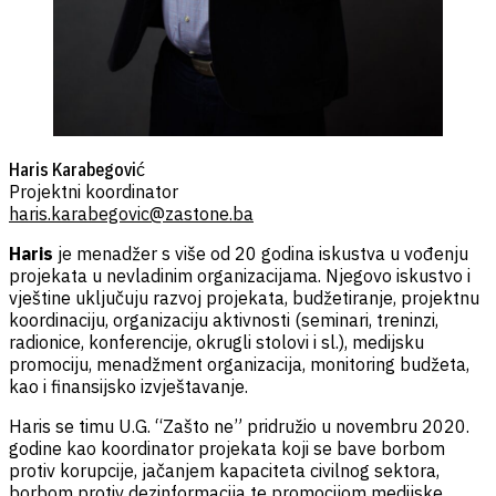
Haris Karabegović
Projektni koordinator
haris.karabegovic@zastone.ba
Haris
je menadžer s više od 20 godina iskustva u vođenju
projekata u nevladinim organizacijama. Njegovo iskustvo i
vještine uključuju razvoj projekata, budžetiranje, projektnu
koordinaciju, organizaciju aktivnosti (seminari, treninzi,
radionice, konferencije, okrugli stolovi i sl.), medijsku
promociju, menadžment organizacija, monitoring budžeta,
kao i finansijsko izvještavanje.
Haris se timu U.G. “Zašto ne” pridružio u novembru 2020.
godine kao koordinator projekata koji se bave borbom
protiv korupcije, jačanjem kapaciteta civilnog sektora,
borbom protiv dezinformacija te promocijom medijske