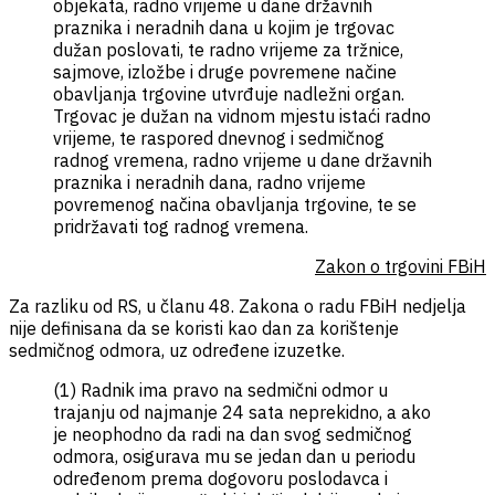
objekata, radno vrijeme u dane državnih
praznika i neradnih dana u kojim je trgovac
dužan poslovati, te radno vrijeme za tržnice,
sajmove, izložbe i druge povremene načine
obavljanja trgovine utvrđuje nadležni organ.
Trgovac je dužan na vidnom mjestu istaći radno
vrijeme, te raspored dnevnog i sedmičnog
radnog vremena, radno vrijeme u dane državnih
praznika i neradnih dana, radno vrijeme
povremenog načina obavljanja trgovine, te se
pridržavati tog radnog vremena.
Zakon o trgovini FBiH
Za razliku od RS, u članu 48. Zakona o radu FBiH nedjelja
nije definisana da se koristi kao dan za korištenje
sedmičnog odmora, uz određene izuzetke.
(1) Radnik ima pravo na sedmični odmor u
trajanju od najmanje 24 sata neprekidno, a ako
je neophodno da radi na dan svog sedmičnog
odmora, osigurava mu se jedan dan u periodu
određenom prema dogovoru poslodavca i