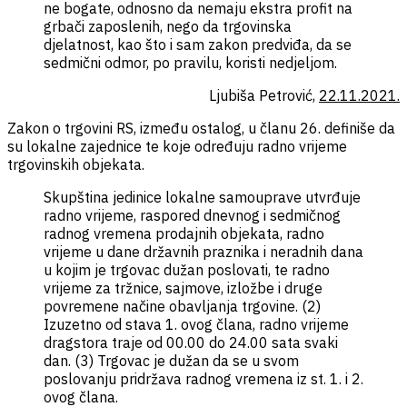
ne bogate, odnosno da nemaju ekstra profit na
grbači zaposlenih, nego da trgovinska
djelatnost, kao što i sam zakon predviđa, da se
sedmični odmor, po pravilu, koristi nedjeljom.
Ljubiša Petrović,
22.11.2021.
Zakon o trgovini RS, između ostalog, u članu 26. definiše da
su lokalne zajednice te koje određuju radno vrijeme
trgovinskih objekata.
Skupština jedinice lokalne samouprave utvrđuje
radno vrijeme, raspored dnevnog i sedmičnog
radnog vremena prodajnih objekata, radno
vrijeme u dane državnih praznika i neradnih dana
u kojim je trgovac dužan poslovati, te radno
vrijeme za tržnice, sajmove, izložbe i druge
povremene načine obavljanja trgovine. (2)
Izuzetno od stava 1. ovog člana, radno vrijeme
dragstora traje od 00.00 do 24.00 sata svaki
dan. (3) Trgovac je dužan da se u svom
poslovanju pridržava radnog vremena iz st. 1. i 2.
ovog člana.