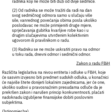
radnika koji ne može biti duži od dvije sedmice.
(2) Od radnika se može tražiti da radi na dan
svog sedmičnog odmora samo u slučaju više
sile, vanrednog povećanja obima posla ukoliko
poslodavac ne može primijeniti druge mjere,
sprječavanja gubitka kvarljive robe kao i u
drugim slučajevima utvrđenim kolektivnim
ugovorom ili pravilnikom o radu.
(3) Radniku se ne može uskratiti pravo na odmor
u toku rada, dnevni odmor i sedmični odmor.
Zakon o radu FBiH
Različita legislativa na nivou entiteta i odluke u FBiH, koje
će sasvim izvjesno biti predmet sudskih odluka, u konačnici
će najviše štete donijeti lokalnim zajednicama, jer će one,
ukoliko sudovi u pravosnažnim presudama odluče da je
prekršen zakon i narušen princip konkurentnosti, plaćati
nadoknadu izgubljene finansijske dobiti poslovnim
subjektima.
(Istinomjer.ba)