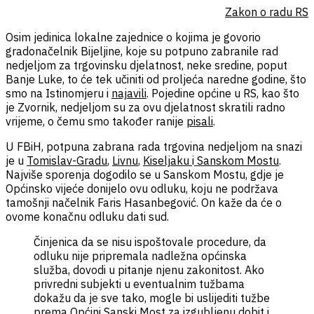
Zakon o radu RS
Osim jedinica lokalne zajednice o kojima je govorio
gradonačelnik Bijeljine, koje su potpuno zabranile rad
nedjeljom za trgovinsku djelatnost, neke sredine, poput
Banje Luke, to će tek učiniti od proljeća naredne godine, što
smo na Istinomjeru i
najavili
. Pojedine općine u RS, kao što
je Zvornik, nedjeljom su za ovu djelatnost skratili radno
vrijeme, o čemu smo također ranije
pisali
.
U FBiH, potpuna zabrana rada trgovina nedjeljom na snazi
je u
Tomislav-Gradu
,
Livnu
,
Kiseljaku
i
Sanskom Mostu
.
Najviše sporenja dogodilo se u Sanskom Mostu, gdje je
Općinsko vijeće donijelo ovu odluku, koju ne podržava
tamošnji načelnik Faris Hasanbegović. On kaže da će o
ovome konačnu odluku dati sud.
Činjenica da se nisu ispoštovale procedure, da
odluku nije pripremala nadležna općinska
služba, dovodi u pitanje njenu zakonitost. Ako
privredni subjekti u eventualnim tužbama
dokažu da je sve tako, mogle bi uslijediti tužbe
prema Općini Sanski Most za izgubljenu dobit i