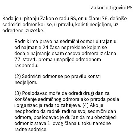
Zakon o trgovini RS
Kada je u pitanju Zakon o radu RS, on u članu 78. definiše
sedmični odmor koji se, u pravilu, koristi nedjeljom, uz
određene izuzetke.
Radnik ima pravo na sedmični odmor u trajanju
od najmanje 24 časa neprekidno kojem se
dodaje najmanje osam časova odmora iz člana
77. stav 1. prema unaprijed određenom
rasporedu.
(2) Sedmični odmor se po pravilu koristi
nedjeljom.
(3) Poslodavac može da odredi drugi dan za
korišćenje sedmičnog odmora ako priroda posla
i organizacija rada to zahtijeva. (4) Ako je
neophodno da radnik radi na svoj sedmični dan
odmora, poslodavac je dužan da mu obezbijedi
odmor iz stava 1. ovog člana u toku naredne
radne sedmice.