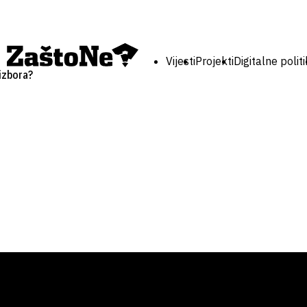
Vijesti
Projekti
Digitalne polit
 izbora?