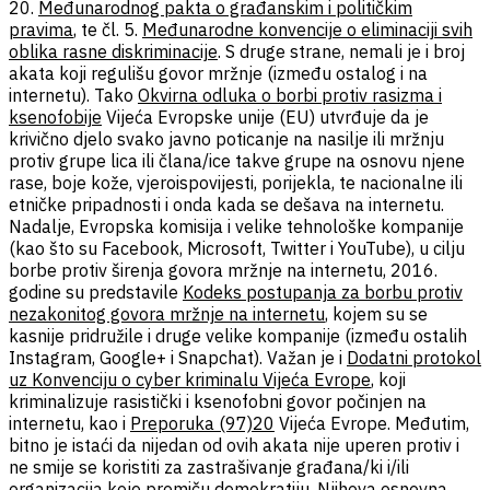
20.
Međunarodnog pakta o građanskim i političkim
pravima
, te čl. 5.
Međunarodne konvencije o eliminaciji svih
oblika rasne diskriminacije
. S druge strane, nemali je i broj
akata koji regulišu govor mržnje (između ostalog i na
internetu). Tako
Okvirna odluka o borbi protiv rasizma i
ksenofobije
Vijeća Evropske unije (EU) utvrđuje da je
krivično djelo svako javno poticanje na nasilje ili mržnju
protiv grupe lica ili člana/ice takve grupe na osnovu njene
rase, boje kože, vjeroispovijesti, porijekla, te nacionalne ili
etničke pripadnosti i onda kada se dešava na internetu.
Nadalje, Evropska komisija i velike tehnološke kompanije
(kao što su Facebook, Microsoft, Twitter i YouTube), u cilju
borbe protiv širenja govora mržnje na internetu, 2016.
godine su predstavile
Kodeks postupanja za borbu protiv
nezakonitog govora mržnje na internetu
, kojem su se
kasnije pridružile i druge velike kompanije (između ostalih
Instagram, Google+ i Snapchat). Važan je i
Dodatni protokol
uz Konvenciju o cyber kriminalu Vijeća Evrope
, koji
kriminalizuje rasistički i ksenofobni govor počinjen na
internetu, kao i
Preporuka (97)20
Vijeća Evrope. Međutim,
bitno je istaći da nijedan od ovih akata nije uperen protiv i
ne smije se koristiti za zastrašivanje građana/ki i/ili
organizacija koje promiču demokratiju. Njihova osnovna