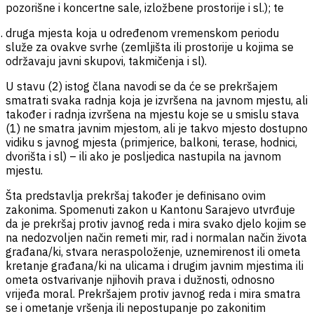
pozorišne i koncertne sale, izložbene prostorije i sl.); te
druga mjesta koja u određenom vremenskom periodu
služe za ovakve svrhe (zemljišta ili prostorije u kojima se
održavaju javni skupovi, takmičenja i sl).
U stavu (2) istog člana navodi se da će se prekršajem
smatrati svaka radnja koja je izvršena na javnom mjestu, ali
također i radnja izvršena na mjestu koje se u smislu stava
(1) ne smatra javnim mjestom, ali je takvo mjesto dostupno
vidiku s javnog mjesta (primjerice, balkoni, terase, hodnici,
dvorišta i sl) – ili ako je posljedica nastupila na javnom
mjestu.
Šta predstavlja prekršaj također je definisano ovim
zakonima. Spomenuti zakon u Kantonu Sarajevo utvrđuje
da je prekršaj protiv javnog reda i mira svako djelo kojim se
na nedozvoljen način remeti mir, rad i normalan način života
građana/ki, stvara neraspoloženje, uznemirenost ili ometa
kretanje građana/ki na ulicama i drugim javnim mjestima ili
ometa ostvarivanje njihovih prava i dužnosti, odnosno
vrijeđa moral. Prekršajem protiv javnog reda i mira smatra
se i ometanje vršenja ili nepostupanje po zakonitim