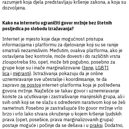
razumjeti koja djela predstavljaju kršenje zakona, a koja su
dozvoljena.
Kako na internetu ograničiti govor mržnje bez štetnih
posljedica po slobodu izražavanja?
Internet je mjesto koje daje mogućnost pristupa
informacijama i platformu za djelovanje koji su se ranije
smatrali nezamislivim. Međutim, ovakva platforma, ako je
ostavljena bez kontrole, može dovesti i do različitih vrsta
zloupotreba što, opet, može biti pogubno, posebno za
grupe koje su i inače marginalizovane (
žene
,
LGBTI
lica
i
migranti
). Istraživanja pokazuju da je online
uznemiravanje sve učestalije i koordinisanije, te da
zapravo
ne postoji
internet-platforma koja je pošteđena
govora mržnje. Najčešće se takav govor i uznemiravanje
koriste za ućutkivanje i zastrašivanje manjinskih grupa, ali i
svih onih koji se ne slažu s određenim narativom koji se želi
nametnuti. Posebno je zastrašujuće što govor mržnje vrlo
brzo i vrlo lako stvara okruženje u kojem kršenje ljudskih
prava (opet, posebice, prava marginalizovanih grupa)
postaje moguće i počinje da se dešava i u
praksi
. Dodatno,