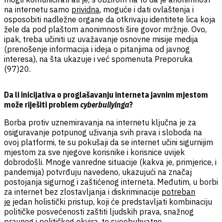
na internetu samo
prividna
, moguće i dati ovlaštenja i
osposobiti nadležne organe da otkrivaju identitete lica koja
žele da pod plaštom anonimnosti šire govor mržnje. Ovo,
ipak, treba učiniti uz uvažavanje osnovne misije medija
(prenošenje informacija i ideja o pitanjima od javnog
interesa), na šta ukazuje i već spomenuta Preporuka
(97)20.
Da li inicijativa o proglašavanju interneta javnim mjestom
može riješiti problem
cyberbullyinga
?
Borba protiv uznemiravanja na internetu ključna je za
osiguravanje potpunog uživanja svih prava i sloboda na
ovoj platformi, te su pokušaji da se internet učini sigurnijim
mjestom za sve njegove korisnike i korisnice uvijek
dobrodošli. Mnoge vanredne situacije (kakva je, primjerice, i
pandemija) potvrđuju navedeno, ukazujući na značaj
postojanja sigurnog i zaštićenog interneta. Međutim, u borbi
za internet bez zlostavljanja i diskriminacije
potreban
je
jedan holistički pristup, koji će predstavljati kombinaciju
političke posvećenosti zaštiti ljudskih prava, snažnog
pravnog i političkog okvira, te sveobuhvatne