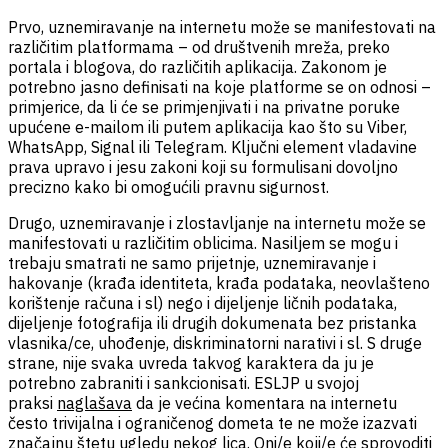
Prvo, uznemiravanje na internetu može se manifestovati na
različitim platformama – od društvenih mreža, preko
portala i blogova, do različitih aplikacija. Zakonom je
potrebno jasno definisati na koje platforme se on odnosi –
primjerice, da li će se primjenjivati i na privatne poruke
upućene e-mailom ili putem aplikacija kao što su Viber,
WhatsApp, Signal ili Telegram. Ključni element vladavine
prava upravo i jesu zakoni koji su formulisani dovoljno
precizno kako bi omogućili pravnu sigurnost.
Drugo, uznemiravanje i zlostavljanje na internetu može se
manifestovati u različitim oblicima. Nasiljem se mogu i
trebaju smatrati ne samo prijetnje, uznemiravanje i
hakovanje (krađa identiteta, krađa podataka, neovlašteno
korištenje računa i sl) nego i dijeljenje ličnih podataka,
dijeljenje fotografija ili drugih dokumenata bez pristanka
vlasnika/ce, uhođenje, diskriminatorni narativi i sl. S druge
strane, nije svaka uvreda takvog karaktera da ju je
potrebno zabraniti i sankcionisati. ESLJP u svojoj
praksi
naglašava
da je većina komentara na internetu
često trivijalna i ograničenog dometa te ne može izazvati
značajnu štetu ugledu nekog lica. Oni/e koji/e će sprovoditi