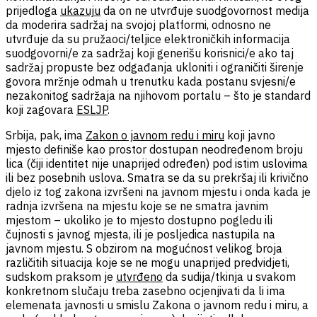
prijedloga
ukazuju
da on ne utvrđuje suodgovornost medija
da moderira sadržaj na svojoj platformi, odnosno ne
utvrđuje da su pružaoci/teljice elektroničkih informacija
suodgovorni/e za sadržaj koji generišu korisnici/e ako taj
sadržaj propuste bez odgađanja ukloniti i ograničiti širenje
govora mržnje odmah u trenutku kada postanu svjesni/e
nezakonitog sadržaja na njihovom portalu – što je standard
koji zagovara
ESLJP
.
Srbija, pak, ima
Zakon o javnom redu i miru
koji javno
mjesto definiše kao prostor dostupan neodređenom broju
lica (čiji identitet nije unaprijed određen) pod istim uslovima
ili bez posebnih uslova. Smatra se da su prekršaj ili krivično
djelo iz tog zakona izvršeni na javnom mjestu i onda kada je
radnja izvršena na mjestu koje se ne smatra javnim
mjestom – ukoliko je to mjesto dostupno pogledu ili
čujnosti s javnog mjesta, ili je posljedica nastupila na
javnom mjestu. S obzirom na mogućnost velikog broja
različitih situacija koje se ne mogu unaprijed predvidjeti,
sudskom praksom je
utvrđeno
da sudija/tkinja u svakom
konkretnom slučaju treba zasebno ocjenjivati da li ima
elemenata javnosti u smislu Zakona o javnom redu i miru, a