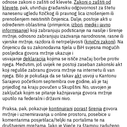
odnose zakoni o zaštiti od klevete.
Zakoni o zaštiti od
klevete
, pak, utvrđuju građansku odgovornost za štetu
nanesenu ugledu fizičkog ili pravnog lica iznošenjem ili
prenošenjem neistinitih činjenica. Dalje, postoje akti u
određenim oblastima (primjerice,
izbori
,
mediji i javno
informisanje
) koji zabranjuju podsticanje na nasilje i širenje
mržnje, odnosno zabranjuju izazivanja narodnosne, rasne ili
vjerske mržnje, razdora ili netrpeljivosti (
krivični zakoni
). Na
činjenicu da su zakonodavna tijela u BiH svjesna mogućih
posljedica govora mržnje ukazuje i
usvajanje
deklaracija
kojima se ističe značaj borbe protiv
njega. Međutim, još uvijek ne postoji zaseban zakonski akt
koji reguliše zabranu govora mržnje na internetu ili van
njega. Bilo je pokušaja da se takav
akt
usvoji u Kantonu
Sarajevo početkom septembra ove godine, ali je taj
prijedlog na kraju povučen u Skupštini. No, usvojen je
zaključak kojim se pitanje kažnjavanja govora mržnje
uputilo na federalni i državni nivo.
Praksa, pak, pokazuje
kontinuirani
porast
širenja
govora
mržnje i uznemiravanja u online prostoru, posebice u
komentarima posjetilaca/teljki na portalima te na
društvenim mrežama. Iako je Vijeće za štampu zaduženo