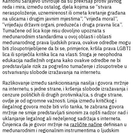
Kantonu Sarajevo utvrđuje da su prekršaji protiv javnog
reda i mira, između ostalog, djela kojima se “stvara
neraspoloženje, uznemirenost ili ometa kretanje građana
na ulicama i drugim javnim mjestima”, “vrijeđa moral”,
“vrijeđaju državni organi, preduzeća i druga pravna lica”.
Tumačene od lica koje nisu dovoljno upoznata s
međunarodnim standardima u ovoj oblasti i oblasti
međunarodnog prava ljudskih prava, ovakve odredbe mogu
biti zloupotrijebljene da bi se, primjerice, kršila prava LGBTI
lica ili spriječila kritika lica na vlasti. Stoga je neophodna
edukacija nadležnih organa kako ovakve odredbe ne bi
predstavljale rizik za pogrešno tumačenje i zloupotrebe u
ostvarivanju slobode izražavanja na internetu.
Razlikovanje između sankcionisanja nasilja i govora mržnje
na internetu, s jedne strane, i kršenja slobode izražavanja i
cenzure političkih ili drugih protivnika/ca, s druge strane,
ovdje je od ogromne važnosti. Linija između kritičkog i
ilegalnog govora može biti vrlo tanka, te zabrana govora
mržnje ne smije predstavljati sinonim za opšti nadzor nad i
uklanjanje legalnog ali neželjenog sadržaja s interneta.
Činjenica da je govor mržnje na
različite načine
definisan u
međunarodnim i regionalnim instrumentima o ljudskim