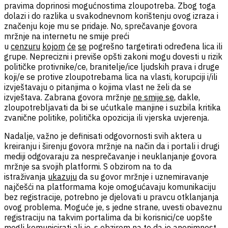
pravima doprinosi mogućnostima zloupotreba. Zbog toga
dolazi i do razlika u svakodnevnom korištenju ovog izraza i
značenju koje mu se pridaje. No, sprečavanje govora
mržnje na internetu ne smije preći
u
cenzuru
kojom
će
se
pogrešno targetirati određena lica ili
grupe. Neprecizni i previše opšti zakoni mogu dovesti u rizik
političke protivnike/ce, branitelje/ice ljudskih prava i druge
koji/e se protive zloupotrebama lica na vlasti, korupciji i/ili
izvještavaju o pitanjima o kojima vlast ne želi da se
izvještava. Zabrana govora mržnje
ne smije se
, dakle,
zloupotrebljavati da bi se ućutkale manjine i suzbila kritika
zvanične politike, politička opozicija ili vjerska uvjerenja.
Nadalje, važno je definisati odgovornosti svih aktera u
kreiranju i širenju govora mržnje na način da i portali i drugi
mediji odgovaraju za nesprečavanje i neuklanjanje govora
mržnje sa svojih platformi. S obzirom na to da
istraživanja
ukazuju
da su govor mržnje i uznemiravanje
najčešći na platformama koje omogućavaju komunikaciju
bez registracije, potrebno je djelovati u pravcu otklanjanja
ovog problema. Moguće je, s jedne strane, uvesti obaveznu
registraciju na takvim portalima da bi korisnici/ce uopšte
mogli komunicirati ali je, s obzirom na to da je anonimnost