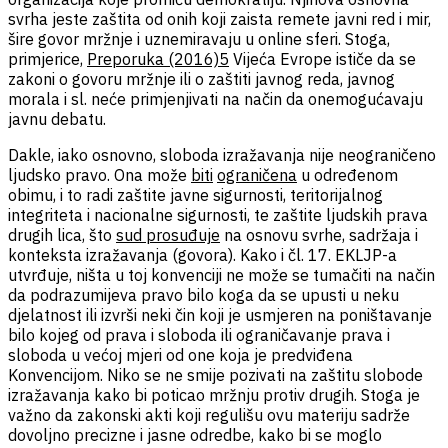
svrha jeste zaštita od onih koji zaista remete javni red i mir,
šire govor mržnje i uznemiravaju u online sferi. Stoga,
primjerice,
Preporuka (2016)5
Vijeća Evrope ističe da se
zakoni o govoru mržnje ili o zaštiti javnog reda, javnog
morala i sl. neće primjenjivati na način da onemogućavaju
javnu debatu.
Dakle, iako osnovno, sloboda izražavanja nije neograničeno
ljudsko pravo. Ona može
biti
ograničena
u određenom
obimu, i to radi zaštite javne sigurnosti, teritorijalnog
integriteta i nacionalne sigurnosti, te zaštite ljudskih prava
drugih lica, što
sud prosuđuje
na osnovu svrhe, sadržaja i
konteksta izražavanja (govora). Kako i čl. 17. EKLJP-a
utvrđuje, ništa u toj konvenciji ne može se tumačiti na način
da podrazumijeva pravo bilo koga da se upusti u neku
djelatnost ili izvrši neki čin koji je usmjeren na poništavanje
bilo kojeg od prava i sloboda ili ograničavanje prava i
sloboda u većoj mjeri od one koja je predviđena
Konvencijom. Niko se ne smije pozivati na zaštitu slobode
izražavanja kako bi poticao mržnju protiv drugih. Stoga je
važno da zakonski akti koji regulišu ovu materiju sadrže
dovoljno precizne i jasne odredbe, kako bi se moglo