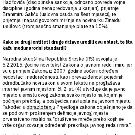
Hadžovića (disciplinska sankcija, odnosno povreda vojne
discipline i godina nenapredovanja u karijeri), prijetnje
Branimiru Galiću (uslovna osuda na šest mjeseci), te
prijetnje i napad govorom mržnje na novinarku Zinaidu
Đelilović (tromjesečno smanjenje plate za 15%).
Kako su drugi entitet i druge države uredili ovu oblast, te šta
kažu međunarodni standardi?
Narodna skupština Republike Srpske (RS) usvojila je
5.2.2015. godine novi tekst
Zakona o javnom redu i miru
, jer
su u primjeni Zakona iz 2007. godine
uočeni
određeni
nedostaci i nedorečenosti, kao i prevaziđenost pojedinih
odredbi. Iako novi zakon u svom tekstu ne proglašava
internet javnim mjestom, čl. 2. st. (4) utvrđuje da je javno
mjesto u smislu ovog zakona svako mjesto na kojem je
počinjen prekršaj, a posljedica nastupila na javnom mjestu.
Također, u
obrazloženju
Prijedloga zakona objašnjeno je da
se pod ovim proširenjem definicije javnog mjesta
prvenstveno mislilo na “društvene mreže preko kojih se
vrše organizovanja određenih prekršaja javnog reda i mira”.