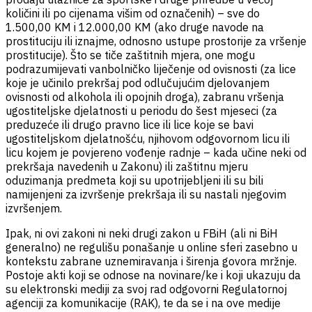
količini ili po cijenama višim od označenih) – sve do
1.500,00 KM i 12.000,00 KM (ako druge navode na
prostituciju ili iznajme, odnosno ustupe prostorije za vršenje
prostitucije). Što se tiče zaštitnih mjera, one mogu
podrazumijevati vanbolničko liječenje od ovisnosti (za lice
koje je učinilo prekršaj pod odlučujućim djelovanjem
ovisnosti od alkohola ili opojnih droga), zabranu vršenja
ugostiteljske djelatnosti u periodu do šest mjeseci (za
preduzeće ili drugo pravno lice ili lice koje se bavi
ugostiteljskom djelatnošću, njihovom odgovornom licu ili
licu kojem je povjereno vođenje radnje – kada učine neki od
prekršaja navedenih u Zakonu) ili zaštitnu mjeru
oduzimanja predmeta koji su upotrijebljeni ili su bili
namijenjeni za izvršenje prekršaja ili su nastali njegovim
izvršenjem.
Ipak, ni ovi zakoni ni neki drugi zakon u FBiH (ali ni BiH
generalno) ne regulišu ponašanje u online sferi zasebno u
kontekstu zabrane uznemiravanja i širenja govora mržnje.
Postoje akti koji se odnose na novinare/ke i koji ukazuju da
su elektronski mediji za svoj rad odgovorni Regulatornoj
agenciji za komunikacije (RAK), te da se i na ove medije