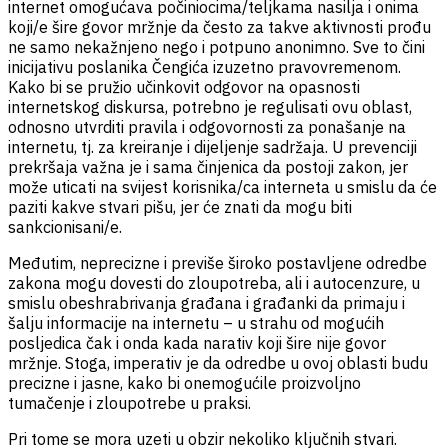
internet omogućava počiniocima/teljkama nasilja i onima
koji/e šire govor mržnje da često za takve aktivnosti prođu
ne samo nekažnjeno nego i potpuno anonimno. Sve to čini
inicijativu poslanika Čengića izuzetno pravovremenom.
Kako bi se pružio učinkovit odgovor na opasnosti
internetskog diskursa, potrebno je regulisati ovu oblast,
odnosno utvrditi pravila i odgovornosti za ponašanje na
internetu, tj. za kreiranje i dijeljenje sadržaja. U prevenciji
prekršaja važna je i sama činjenica da postoji zakon, jer
može uticati na svijest korisnika/ca interneta u smislu da će
paziti kakve stvari pišu, jer će znati da mogu biti
sankcionisani/e.
Međutim, neprecizne i previše široko postavljene odredbe
zakona mogu dovesti do zloupotreba, ali i autocenzure, u
smislu obeshrabrivanja građana i građanki da primaju i
šalju informacije na internetu – u strahu od mogućih
posljedica čak i onda kada narativ koji šire nije govor
mržnje. Stoga, imperativ je da odredbe u ovoj oblasti budu
precizne i jasne, kako bi onemogućile proizvoljno
tumačenje i zloupotrebe u praksi.
Pri tome se mora uzeti u obzir nekoliko ključnih stvari.