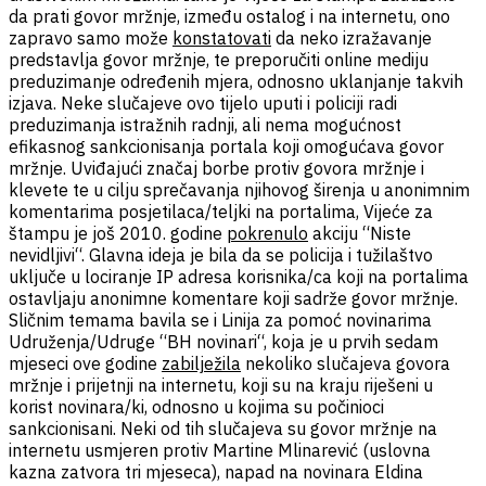
da prati govor mržnje, između ostalog i na internetu, ono
zapravo samo može
konstatovati
da neko izražavanje
predstavlja govor mržnje, te preporučiti online mediju
preduzimanje određenih mjera, odnosno uklanjanje takvih
izjava. Neke slučajeve ovo tijelo uputi i policiji radi
preduzimanja istražnih radnji, ali nema mogućnost
efikasnog sankcionisanja portala koji omogućava govor
mržnje. Uviđajući značaj borbe protiv govora mržnje i
klevete te u cilju sprečavanja njihovog širenja u anonimnim
komentarima posjetilaca/teljki na portalima, Vijeće za
štampu je još 2010. godine
pokrenulo
akciju “Niste
nevidljivi“. Glavna ideja je bila da se policija i tužilaštvo
uključe u lociranje IP adresa korisnika/ca koji na portalima
ostavljaju anonimne komentare koji sadrže govor mržnje.
Sličnim temama bavila se i Linija za pomoć novinarima
Udruženja/Udruge “BH novinari“, koja je u prvih sedam
mjeseci ove godine
zabilježila
nekoliko slučajeva govora
mržnje i prijetnji na internetu, koji su na kraju riješeni u
korist novinara/ki, odnosno u kojima su počinioci
sankcionisani. Neki od tih slučajeva su govor mržnje na
internetu usmjeren protiv Martine Mlinarević (uslovna
kazna zatvora tri mjeseca), napad na novinara Eldina