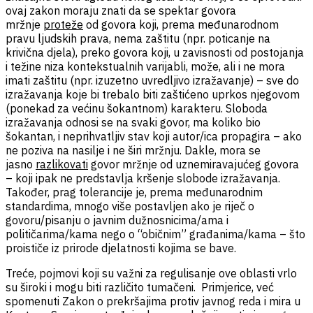
ovaj zakon moraju znati da se spektar govora
mržnje
proteže
od govora koji, prema međunarodnom
pravu ljudskih prava, nema zaštitu (npr. poticanje na
krivična djela), preko govora koji, u zavisnosti od postojanja
i težine niza kontekstualnih varijabli, može, ali i ne mora
imati zaštitu (npr. izuzetno uvredljivo izražavanje) – sve do
izražavanja koje bi trebalo biti zaštićeno uprkos njegovom
(ponekad za većinu šokantnom) karakteru. Sloboda
izražavanja odnosi se na svaki govor, ma koliko bio
šokantan, i neprihvatljiv stav koji autor/ica propagira – ako
ne poziva na nasilje i ne širi mržnju. Dakle, mora se
jasno
razlikovati
govor mržnje od uznemiravajućeg govora
– koji ipak ne predstavlja kršenje slobode izražavanja.
Također, prag tolerancije je, prema međunarodnim
standardima, mnogo više postavljen ako je riječ o
govoru/pisanju o javnim dužnosnicima/ama i
političarima/kama nego o “običnim” građanima/kama – što
proističe iz prirode djelatnosti kojima se bave.
Treće, pojmovi koji su važni za regulisanje ove oblasti vrlo
su široki i mogu biti različito tumačeni. Primjerice, već
spomenuti Zakon o prekršajima protiv javnog reda i mira u