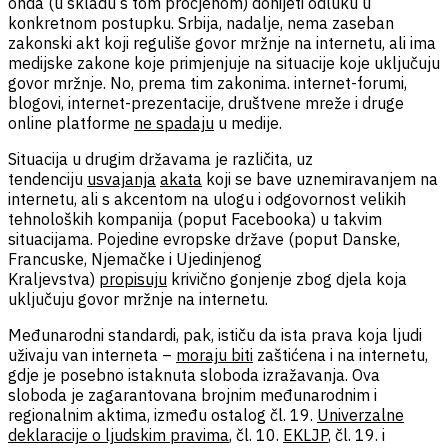
onda (u skladu s tom procjenom) donijeti odluku u
konkretnom postupku. Srbija, nadalje, nema zaseban
zakonski akt koji reguliše govor mržnje na internetu, ali ima
medijske zakone koje primjenjuje na situacije koje uključuju
govor mržnje. No, prema tim zakonima. internet-forumi,
blogovi, internet-prezentacije, društvene mreže i druge
online platforme
ne spadaju
u medije.
Situacija u drugim državama je različita, uz
tendenciju
usvajanja
akata
koji se bave uznemiravanjem na
internetu, ali s akcentom na ulogu i odgovornost velikih
tehnoloških kompanija (poput Facebooka) u takvim
situacijama. Pojedine evropske države (poput Danske,
Francuske, Njemačke i Ujedinjenog
Kraljevstva)
propisuju
krivično gonjenje zbog djela koja
uključuju govor mržnje na internetu.
Međunarodni standardi, pak, ističu da ista prava koja ljudi
uživaju van interneta –
moraju biti
zaštićena i na internetu,
gdje je posebno istaknuta sloboda izražavanja. Ova
sloboda je zagarantovana brojnim međunarodnim i
regionalnim aktima, između ostalog čl. 19.
Univerzalne
deklaracije o ljudskim pravima
, čl. 10.
EKLJP
, čl. 19. i