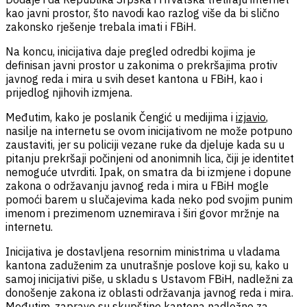
kao javni prostor, što navodi kao razlog više da bi slično
zakonsko rješenje trebala imati i FBiH.
Na koncu, inicijativa daje pregled odredbi kojima je
definisan javni prostor u zakonima o prekršajima protiv
javnog reda i mira u svih deset kantona u FBiH, kao i
prijedlog njihovih izmjena.
Međutim, kako je poslanik Čengić u medijima i
izjavio
,
nasilje na internetu se ovom inicijativom ne može potpuno
zaustaviti, jer su policiji vezane ruke da djeluje kada su u
pitanju prekršaji počinjeni od anonimnih lica, čiji je identitet
nemoguće utvrditi. Ipak, on smatra da bi izmjene i dopune
zakona o održavanju javnog reda i mira u FBiH mogle
pomoći barem u slučajevima kada neko pod svojim punim
imenom i prezimenom uznemirava i širi govor mržnje na
internetu.
Inicijativa je dostavljena resornim ministrima u vladama
kantona zaduženim za unutrašnje poslove koji su, kako u
samoj inicijativi piše, u skladu s Ustavom FBiH, nadležni za
donošenje zakona iz oblasti održavanja javnog reda i mira.
Međutim, zapravo su skupštine kantona nadležne za