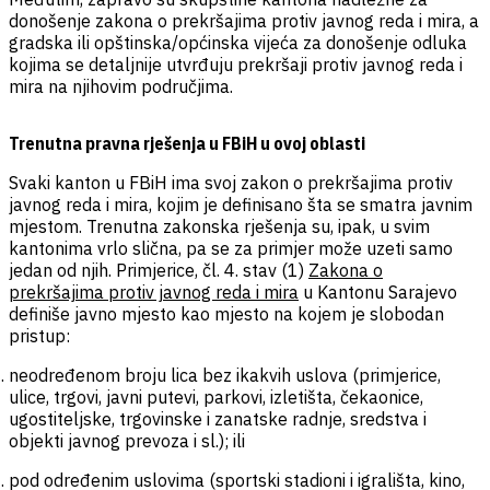
donošenje zakona o prekršajima protiv javnog reda i mira, a
gradska ili opštinska/općinska vijeća za donošenje odluka
kojima se detaljnije utvrđuju prekršaji protiv javnog reda i
mira na njihovim područjima.
Trenutna pravna rješenja u FBiH u ovoj oblasti
Svaki kanton u FBiH ima svoj zakon o prekršajima protiv
javnog reda i mira, kojim je definisano šta se smatra javnim
mjestom. Trenutna zakonska rješenja su, ipak, u svim
kantonima vrlo slična, pa se za primjer može uzeti samo
jedan od njih. Primjerice, čl. 4. stav (1)
Zakona o
prekršajima protiv javnog reda i mira
u Kantonu Sarajevo
definiše javno mjesto kao mjesto na kojem je slobodan
pristup:
neodređenom broju lica bez ikakvih uslova (primjerice,
ulice, trgovi, javni putevi, parkovi, izletišta, čekaonice,
ugostiteljske, trgovinske i zanatske radnje, sredstva i
objekti javnog prevoza i sl.); ili
pod određenim uslovima (sportski stadioni i igrališta, kino,