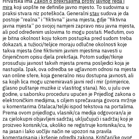
Hrvatska ima
Zakon o prekršajima protiv javnog reda i
mira
koji uopšte ne definiše javno mjesto. To sudovima u
praksi stvara niz poteškoća. Generalni
stav
sudova je da
postoje “realna” i “fiktivna” javna mjesta, gdje “fiktivna
javna mjesta” po svojoj namjeni zapravo nisu javna mjesta,
ali pod određenim uslovima to mogu postati. Međutim, ovo
je bitna okolnost koju tokom postupka pred sudom treba
dokazati, a tužioci/teljice moraju odlučne okolnosti koje
takva mjesta čine fiktivnim javnim mjestima navesti u
činjeničnom opisu djela prekršaja. Potom sudije/tkinje
prosuđuju javnost takvih mjesta prema posljedici koja je
nastupila. Ipak, ova odredba se uglavnom odnosi na mjesta
van online sfere, koja generalno nisu dostupna javnosti, ali
sa kojih lica mogu uznemiravati javni red i mir (primjerice,
glasno puštanje muzike iz vlastitog stana). No, u julu ove
godine, u saborsku proceduru upućen je Prijedlog zakona o
elektroničkim medijima, s ciljem sprečavanja govora mržnje
u komentarima čitalaca/teljki ispod tekstova na portalima.
Prema ovom prijedlogu, vlasnik/ca medija odgovoran/a je
za cjelokupni objavljeni sadržaj, uključujući i sadržaj koji je
proizveo korisnik/ca, ukoliko ne registruje korisnika/icu, te
na jasan i lako uočljiv način ne upozori na pravila
komentarisanja i kršenje odredbi zakona. Kritičari/ke ovog