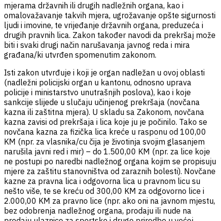
mjerama državnih ili drugih nadležnih organa, kao i
omalovažavanje takvih mjera, ugrožavanje opšte sigurnosti
ljudi i imovine, te vrijeđanje državnih organa, preduzeća i
drugih pravnih lica. Zakon također navodi da prekršaj može
biti i svaki drugi način narušavanja javnog reda i mira
građana/ki utvrđen spomenutim zakonom.
Isti zakon utvrđuje i koji je organ nadležan u ovoj oblasti
(nadležni policijski organ u kantonu, odnosno uprava
policije i ministarstvo unutrašnjih poslova), kao i koje
sankcije slijede u slučaju učinjenog prekršaja (novčana
kazna ili zaštitna mjera). U skladu sa Zakonom, novčana
kazna zavisi od prekršaja i lica koje ju je počinilo. Tako se
novčana kazna za fizička lica kreće u rasponu od 100,00
KM (npr. za vlasnika/cu čija je životinja svojim glasanjem
narušila javni red i mir) – do 1.500,00 KM (npr. za lice koje
ne postupi po naredbi nadležnog organa kojim se propisuju
mjere za zaštitu stanovništva od zaraznih bolesti). Novčane
kazne za pravna lica i odgovorna lica u pravnom licu su
nešto više, te se kreću od 300,00 KM za odgovorno lice i
2.000,00 KM za pravno lice (npr. ako oni na javnom mjestu,
bez odobrenja nadležnog organa, prodaju ili nude na
prodaju ulaznice za sportske i druge priredbe u većoj