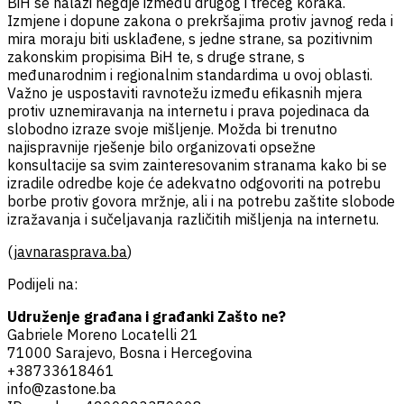
BiH se nalazi negdje između drugog i trećeg koraka.
Izmjene i dopune zakona o prekršajima protiv javnog reda i
mira moraju biti usklađene, s jedne strane, sa pozitivnim
zakonskim propisima BiH te, s druge strane, s
međunarodnim i regionalnim standardima u ovoj oblasti.
Važno je uspostaviti ravnotežu između efikasnih mjera
protiv uznemiravanja na internetu i prava pojedinaca da
slobodno izraze svoje mišljenje. Možda bi trenutno
najispravnije rješenje bilo organizovati opsežne
konsultacije sa svim zainteresovanim stranama kako bi se
izradile odredbe koje će adekvatno odgovoriti na potrebu
borbe protiv govora mržnje, ali i na potrebu zaštite slobode
izražavanja i sučeljavanja različitih mišljenja na internetu.
(
javnarasprava.ba
)
Podijeli na:
Udruženje građana i građanki Zašto ne?
Gabriele Moreno Locatelli 21
71000 Sarajevo, Bosna i Hercegovina
+38733618461
info@zastone.ba