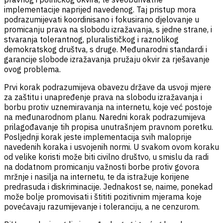
implementacije naprijed navedenog. Taj pristup mora
podrazumijevati koordinisano i fokusirano djelovanje u
promicanju prava na slobodu izražavanja, s jedne strane, i
stvaranja tolerantnog, pluralističkog i raznolikog
demokratskog društva, s druge. Međunarodni standardi i
garancije slobode izražavanja pružaju okvir za rješavanje
ovog problema.
Prvi korak podrazumijeva obavezu države da usvoji mjere
za zaštitu i unapređenje prava na slobodu izražavanja i
borbu protiv uznemiravanja na internetu, koje već postoje
na međunarodnom planu. Naredni korak podrazumijeva
prilagođavanje tih propisa unutrašnjem pravnom poretku.
Posljednji korak jeste implementacija svih maloprije
navedenih koraka i usvojenih normi. U svakom ovom koraku
od velike koristi može biti civilno društvo, u smislu da radi
na dodatnom promicanju važnosti borbe protiv govora
mržnje i nasilja na internetu, te da istražuje korijene
predrasuda i diskriminacije. Jednakost se, naime, ponekad
može bolje promovisati i štititi pozitivnim mjerama koje
povećavaju razumijevanje i toleranciju, a ne cenzurom.