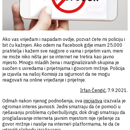
Ako vas vrijeđam i napadam ovdje, pozvat ćete mi policiju i
bit ću kažnjen. Ako odem na Facebook gdje imam 25.000
pratitelja i kažem sve najgore o vama i prijetim vam, meni
ne može niko ništa jer se internet ne tretira kao javno
mjesto. Mnogo mladih žena i marginaliziranih skupina je
suočen s uvredama i prijetnjama i govorom mržnje. Policija
je izjavila na našoj Komisiji za sigurnost da ne mogu
reagovati na online vrijeđanje i prijetnje.
Irfan Čengić
, 7.9.2021.
Odmah nakon njenog podnošenja, ova
inicijativa
izazvala je
ogroman interes javnosti. Jedni smatraju da će pomoći u
rješavanju problema
cyberbullyinga
, dok drugi smatraju da
proglašavanje interneta javnim mjestom nije rješenje za
govor mržnje i nasilje na internet-platformama, te da će
ugroziti slobodu izražavanja.