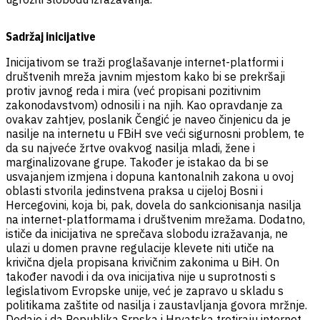
Sadržaj inicijative
Inicijativom se traži proglašavanje internet-platformi i
društvenih mreža javnim mjestom kako bi se prekršaji
protiv javnog reda i mira (već propisani pozitivnim
zakonodavstvom) odnosili i na njih. Kao opravdanje za
ovakav zahtjev, poslanik Čengić je naveo činjenicu da je
nasilje na internetu u FBiH sve veći sigurnosni problem, te
da su najveće žrtve ovakvog nasilja mladi, žene i
marginalizovane grupe. Također je istakao da bi se
usvajanjem izmjena i dopuna kantonalnih zakona u ovoj
oblasti stvorila jedinstvena praksa u cijeloj Bosni i
Hercegovini, koja bi, pak, dovela do sankcionisanja nasilja
na internet-platformama i društvenim mrežama. Dodatno,
ističe da inicijativa ne sprečava slobodu izražavanja, ne
ulazi u domen pravne regulacije klevete niti utiče na
krivična djela propisana krivičnim zakonima u BiH. On
također navodi i da ova inicijativa nije u suprotnosti s
legislativom Evropske unije, već je zapravo u skladu s
politikama zaštite od nasilja i zaustavljanja govora mržnje.
Dodaje i da Republika Srpska i Hrvatska tretiraju internet