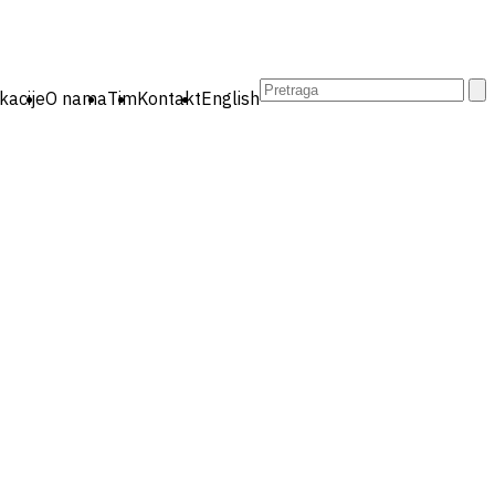
Pretraga:
kacije
O nama
Tim
Kontakt
English