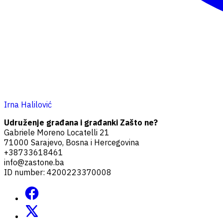
Irna Halilović
Udruženje građana i građanki Zašto ne?
Gabriele Moreno Locatelli 21
71000 Sarajevo, Bosna i Hercegovina
+38733618461
info@zastone.ba
ID number: 4200223370008