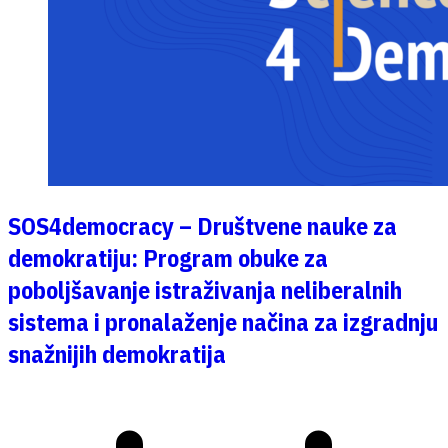
SOS4democracy – Društvene nauke za
demokratiju: Program obuke za
poboljšavanje istraživanja neliberalnih
sistema i pronalaženje načina za izgradnju
snažnijih demokratija