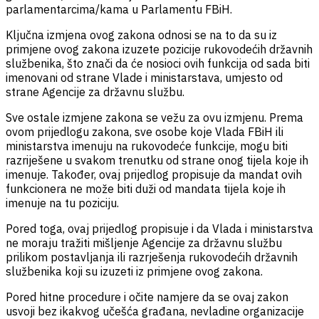
parlamentarcima/kama u Parlamentu FBiH.
Ključna izmjena ovog zakona odnosi se na to da su iz
primjene ovog zakona izuzete pozicije rukovodećih državnih
službenika, što znači da će nosioci ovih funkcija od sada biti
imenovani od strane Vlade i ministarstava, umjesto od
strane Agencije za državnu službu.
Sve ostale izmjene zakona se vežu za ovu izmjenu. Prema
ovom prijedlogu zakona, sve osobe koje Vlada FBiH ili
ministarstva imenuju na rukovodeće funkcije, mogu biti
razriješene u svakom trenutku od strane onog tijela koje ih
imenuje. Također, ovaj prijedlog propisuje da mandat ovih
funkcionera ne može biti duži od mandata tijela koje ih
imenuje na tu poziciju.
Pored toga, ovaj prijedlog propisuje i da Vlada i ministarstva
ne moraju tražiti mišljenje Agencije za državnu službu
prilikom postavljanja ili razrješenja rukovodećih državnih
službenika koji su izuzeti iz primjene ovog zakona.
Pored hitne procedure i očite namjere da se ovaj zakon
usvoji bez ikakvog učešća građana, nevladine organizacije