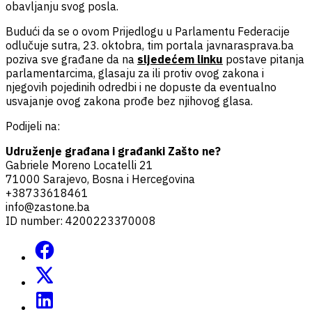
obavljanju svog posla.
Budući da se o ovom Prijedlogu u Parlamentu Federacije
odlučuje sutra, 23. oktobra, tim portala javnarasprava.ba
poziva sve građane da na
sljedećem linku
postave pitanja
parlamentarcima, glasaju za ili protiv ovog zakona i
njegovih pojedinih odredbi i ne dopuste da eventualno
usvajanje ovog zakona prođe bez njihovog glasa.
Podijeli na:
Udruženje građana i građanki Zašto ne?
Gabriele Moreno Locatelli 21
71000 Sarajevo, Bosna i Hercegovina
+38733618461
info@zastone.ba
ID number: 4200223370008