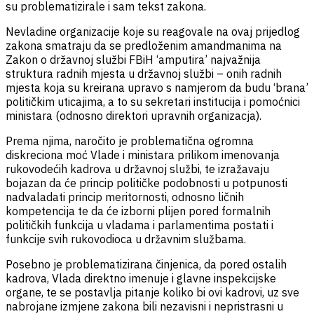
su problematizirale i sam tekst zakona.
Nevladine organizacije koje su reagovale na ovaj prijedlog
zakona smatraju da se predloženim amandmanima na
Zakon o državnoj službi FBiH ‘amputira’ najvažnija
struktura radnih mjesta u državnoj službi – onih radnih
mjesta koja su kreirana upravo s namjerom da budu ‘brana’
političkim uticajima, a to su sekretari institucija i pomoćnici
ministara (odnosno direktori upravnih organizacja).
Prema njima, naročito je problematična ogromna
diskreciona moć Vlade i ministara prilikom imenovanja
rukovodećih kadrova u državnoj službi, te izražavaju
bojazan da će princip političke podobnosti u potpunosti
nadvaladati princip meritornosti, odnosno ličnih
kompetencija te da će izborni plijen pored formalnih
političkih funkcija u vladama i parlamentima postati i
funkcije svih rukovodioca u državnim službama.
Posebno je problematizirana činjenica, da pored ostalih
kadrova, Vlada direktno imenuje i glavne inspekcijske
organe, te se postavlja pitanje koliko bi ovi kadrovi, uz sve
nabrojane izmjene zakona bili nezavisni i nepristrasni u