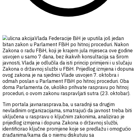
Vlada Federacije BiH je uputila još jedan
bitan zakon u Parlament FBiH po hitnoj proceduri. Nakon
Zakona o radu FBiH, koji je krajem jula mjeseca ove godine
usvojen u samo 7 dana, bez ikakvih konsultacija sa širom
javnosti, Vlada je odlučila da isti princip primijeni i u slučaju
Zakona o državnoj službi u FBiH. Prijedlog izmjena i dopuna
ovog zakona je na sjednici Vlade usvojen 7. oktobra i
odmah poslan u Parlament FBiH po hitnoj proceduri. Oba
doma Parlamenta će, ukoliko prihvate raspravu po hitnoj
proceduri, o ovom zakonu raspravljati sutra (23. oktobar).
Tim portala javnarasprava.ba, u saradnji sa drugim
nevladinim organizacijama, smatrajući da javnost treba biti
uključena u raspravu o ključnim zakonima, analizirao je
prijedlog izmjena i dopuna Zakona o državnoj službi,
identificirao ključne promjene koje se predlažu i omogućio
građanima/kama da o njemu diskutuju sa