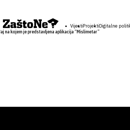
Vijesti
Projekti
Digitalne polit
ađaj na kojem je predstavljena aplikacija “Mislimetar”