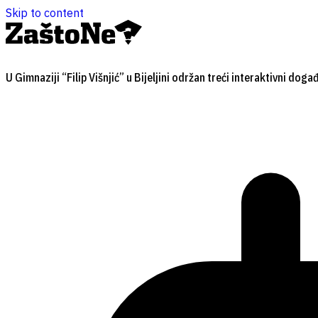
Skip to content
U Gimnaziji “Filip Višnjić” u Bijeljini održan treći interaktivni dog