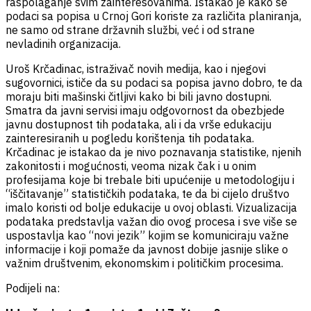
raspolaganje svim zainteresovanima. Istakao je kako se
podaci sa popisa u Crnoj Gori koriste za različita planiranja,
ne samo od strane državnih službi, već i od strane
nevladinih organizacija.
Uroš Krčadinac, istraživač novih medija, kao i njegovi
sugovornici, ističe da su podaci sa popisa javno dobro, te da
moraju biti mašinski čitljivi kako bi bili javno dostupni.
Smatra da javni servisi imaju odgovornost da obezbjede
javnu dostupnost tih podataka, ali i da vrše edukaciju
zainteresiranih u pogledu korištenja tih podataka.
Krčadinac je istakao da je nivo poznavanja statistike, njenih
zakonitosti i mogućnosti, veoma nizak čak i u onim
profesijama koje bi trebale biti upućenije u metodologiju i
“iščitavanje” statističkih podataka, te da bi cijelo društvo
imalo koristi od bolje edukacije u ovoj oblasti. Vizualizacija
podataka predstavlja važan dio ovog procesa i sve više se
uspostavlja kao “novi jezik” kojim se komuniciraju važne
informacije i koji pomaže da javnost dobije jasnije slike o
važnim društvenim, ekonomskim i političkim procesima.
Podijeli na: