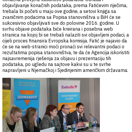
objavljivanje konačnih podataka, prema Fatićevim riječima,
trebala bi početi u maju ove godine, a setovi knjiga sa
zvaničnim podacima sa Popisa stanovništva u BiH će se
sukcesivno objavljivati sve do polovine 2016. godine. U
svrhu objave podataka biće kreirana i posebna web
stranica na kojoj bi se trebali nalaziti svi objavljeni podaci, a
cijeli proces finansira Evropska komisija. Fatić je najavio da
će se na web-stranici moći pronaći svi relevantni podaci o
rezultatima popisa stanovništva, te da će Agencija iskoristiti
najsavremenija rješenja za objavu i prezentaciju tih
podataka, po ugledu na sajtove kakvi su u te svrhe
napravljeni u Njemačkoj i Sjedinjenim američkim državama.