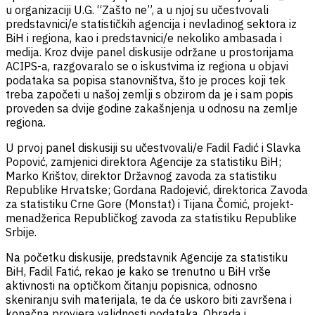
u organizaciji U.G. “Zašto ne”, a u njoj su učestvovali
predstavnici/e statističkih agencija i nevladinog sektora iz
BiH i regiona, kao i predstavnici/e nekoliko ambasada i
medija. Kroz dvije panel diskusije održane u prostorijama
ACIPS-a, razgovaralo se o iskustvima iz regiona u objavi
podataka sa popisa stanovništva, što je proces koji tek
treba započeti u našoj zemlji s obzirom da je i sam popis
proveden sa dvije godine zakašnjenja u odnosu na zemlje
regiona.
U prvoj panel diskusiji su učestvovali/e Fadil Fadić i Slavka
Popović, zamjenici direktora Agencije za statistiku BiH;
Marko Krištov, direktor Državnog zavoda za statistiku
Republike Hrvatske; Gordana Radojević, direktorica Zavoda
za statistiku Crne Gore (Monstat) i Tijana Čomić, projekt-
menadžerica Republičkog zavoda za statistiku Republike
Srbije.
Na početku diskusije, predstavnik Agencije za statistiku
BiH, Fadil Fatić, rekao je kako se trenutno u BiH vrše
aktivnosti na optičkom čitanju popisnica, odnosno
skeniranju svih materijala, te da će uskoro biti završena i
konačna provjera validnosti podataka. Obrada i