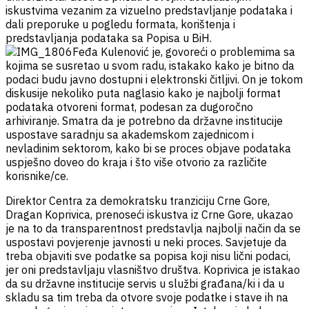
iskustvima vezanim za vizuelno predstavljanje podataka i
dali preporuke u pogledu formata, korištenja i
predstavljanja podataka sa Popisa u BiH.
Feđa Kulenović je, govoreći o problemima sa
kojima se susretao u svom radu, istakako kako je bitno da
podaci budu javno dostupni i elektronski čitljivi. On je tokom
diskusije nekoliko puta naglasio kako je najbolji format
podataka otvoreni format, podesan za dugoročno
arhiviranje. Smatra da je potrebno da državne institucije
uspostave saradnju sa akademskom zajednicom i
nevladinim sektorom, kako bi se proces objave podataka
uspješno doveo do kraja i što više otvorio za različite
korisnike/ce.
Direktor Centra za demokratsku tranziciju Crne Gore,
Dragan Koprivica, prenoseći iskustva iz Crne Gore, ukazao
je na to da transparentnost predstavlja najbolji način da se
uspostavi povjerenje javnosti u neki proces. Savjetuje da
treba objaviti sve podatke sa popisa koji nisu lični podaci,
jer oni predstavljaju vlasništvo društva. Koprivica je istakao
da su državne institucije servis u službi građana/ki i da u
skladu sa tim treba da otvore svoje podatke i stave ih na