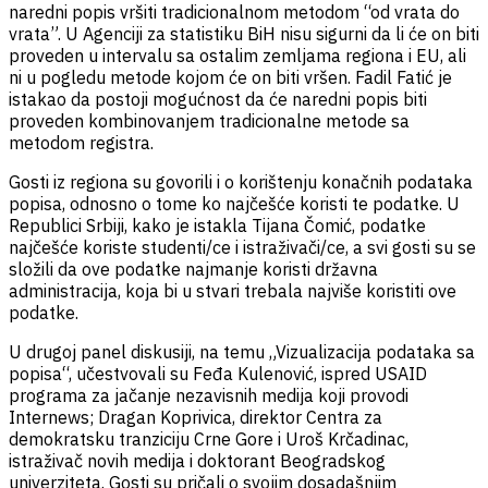
naredni popis vršiti tradicionalnom metodom “od vrata do
vrata”. U Agenciji za statistiku BiH nisu sigurni da li će on biti
proveden u intervalu sa ostalim zemljama regiona i EU, ali
ni u pogledu metode kojom će on biti vršen. Fadil Fatić je
istakao da postoji mogućnost da će naredni popis biti
proveden kombinovanjem tradicionalne metode sa
metodom registra.
Gosti iz regiona su govorili i o korištenju konačnih podataka
popisa, odnosno o tome ko najčešće koristi te podatke. U
Republici Srbiji, kako je istakla Tijana Čomić, podatke
najčešće koriste studenti/ce i istraživači/ce, a svi gosti su se
složili da ove podatke najmanje koristi državna
administracija, koja bi u stvari trebala najviše koristiti ove
podatke.
U drugoj panel diskusiji, na temu „Vizualizacija podataka sa
popisa“, učestvovali su Feđa Kulenović, ispred USAID
programa za jačanje nezavisnih medija koji provodi
Internews; Dragan Koprivica, direktor Centra za
demokratsku tranziciju Crne Gore i Uroš Krčadinac,
istraživač novih medija i doktorant Beogradskog
univerziteta. Gosti su pričali o svojim dosadašnjim