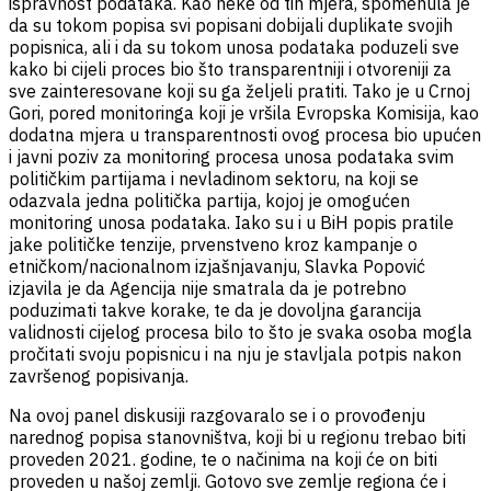
ispravnost podataka. Kao neke od tih mjera, spomenula je
da su tokom popisa svi popisani dobijali duplikate svojih
popisnica, ali i da su tokom unosa podataka poduzeli sve
kako bi cijeli proces bio što transparentniji i otvoreniji za
sve zainteresovane koji su ga željeli pratiti. Tako je u Crnoj
Gori, pored monitoringa koji je vršila Evropska Komisija, kao
dodatna mjera u transparentnosti ovog procesa bio upućen
i javni poziv za monitoring procesa unosa podataka svim
političkim partijama i nevladinom sektoru, na koji se
odazvala jedna politička partija, kojoj je omogućen
monitoring unosa podataka. Iako su i u BiH popis pratile
jake političke tenzije, prvenstveno kroz kampanje o
etničkom/nacionalnom izjašnjavanju, Slavka Popović
izjavila je da Agencija nije smatrala da je potrebno
poduzimati takve korake, te da je dovoljna garancija
validnosti cijelog procesa bilo to što je svaka osoba mogla
pročitati svoju popisnicu i na nju je stavljala potpis nakon
završenog popisivanja.
Na ovoj panel diskusiji razgovaralo se i o provođenju
narednog popisa stanovništva, koji bi u regionu trebao biti
proveden 2021. godine, te o načinima na koji će on biti
proveden u našoj zemlji. Gotovo sve zemlje regiona će i