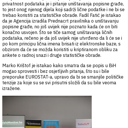
privatnost podataka je i pitanje uništavanja popisne građe,
to jest onog njenog dijela koji sadrži lične podatke i ne bi se
trebao koristiti za statističke obrade. Fadil Fatić je istakao
da je Agencija izradila Prednacrt pravilnika o uništavanju
popisne građe, no još uvijek nije poznato kada će on biti
konačno usvojen. Što se tiče samog uništavanja ličnih
podataka, rečeno je da još uvijek nije utvrđeno da li će se i
po kom principu lična imena brisati iz elektronske baze, s
obzirom da će se možda koristiti u kriptiranom obliku za
ankete o radnoj snazi i druge statističke obrade.
Marko Krištof je istakao kako smatra da se popis u BiH
mogao sprovesti i bez osjetljivih pitanja, što su i bile
preporuke EUROSTAT-a, upravo da bi se smanjile političke
tenzije za koje su se svi prisutni složili da su bile veoma
izražene.