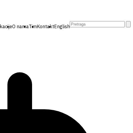
Pretraga:
kacije
O nama
Tim
Kontakt
English