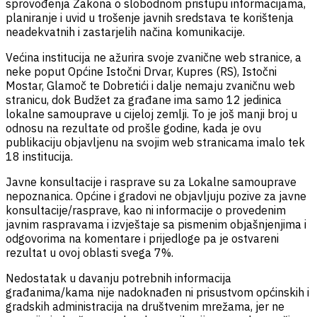
sprovođenja Zakona o slobodnom pristupu informacijama,
planiranje i uvid u trošenje javnih sredstava te korištenja
neadekvatnih i zastarjelih načina komunikacije.
Većina institucija ne ažurira svoje zvanične web stranice, a
neke poput Općine Istočni Drvar, Kupres (RS), Istočni
Mostar, Glamoč te Dobretići i dalje nemaju zvaničnu web
stranicu, dok Budžet za građane ima samo 12 jedinica
lokalne samouprave u cijeloj zemlji. To je još manji broj u
odnosu na rezultate od prošle godine, kada je ovu
publikaciju objavljenu na svojim web stranicama imalo tek
18 institucija.
Javne konsultacije i rasprave su za Lokalne samouprave
nepoznanica. Općine i gradovi ne objavljuju pozive za javne
konsultacije/rasprave, kao ni informacije o provedenim
javnim raspravama i izvještaje sa pismenim objašnjenjima i
odgovorima na komentare i prijedloge pa je ostvareni
rezultat u ovoj oblasti svega 7%.
Nedostatak u davanju potrebnih informacija
građanima/kama nije nadoknađen ni prisustvom općinskih i
gradskih administracija na društvenim mrežama, jer ne