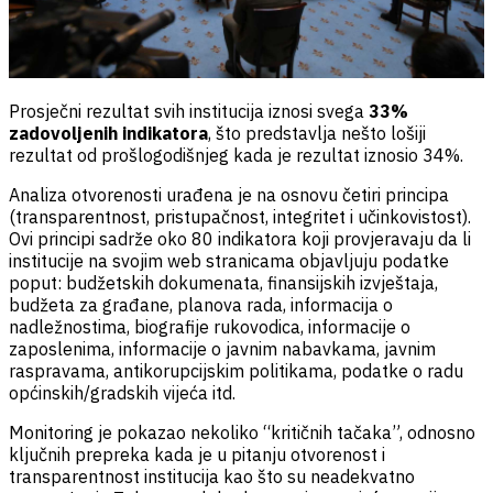
Prosječni rezultat svih institucija iznosi svega
33%
zadovoljenih indikatora
, što predstavlja nešto lošiji
rezultat od prošlogodišnjeg kada je rezultat iznosio 34%.
Analiza otvorenosti urađena je na osnovu četiri principa
(transparentnost, pristupačnost, integritet i učinkovistost).
Ovi principi sadrže oko 80 indikatora koji provjeravaju da li
institucije na svojim web stranicama objavljuju podatke
poput: budžetskih dokumenata, finansijskih izvještaja,
budžeta za građane, planova rada, informacija o
nadležnostima, biografije rukovodica, informacije o
zaposlenima, informacije o javnim nabavkama, javnim
raspravama, antikorupcijskim politikama, podatke o radu
općinskih/gradskih vijeća itd.
Monitoring je pokazao nekoliko “kritičnih tačaka”, odnosno
ključnih prepreka kada je u pitanju otvorenost i
transparentnost institucija kao što su neadekvatno