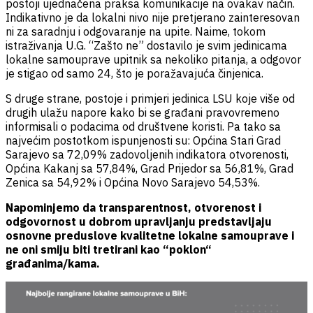
postoji ujednačena praksa komunikacije na ovakav način.
Indikativno je da lokalni nivo nije pretjerano zainteresovan
ni za saradnju i odgovaranje na upite.
Naime, tokom
istraživanja U.G. “Zašto ne” dostavilo je svim jedinicama
lokalne samouprave upitnik sa nekoliko pitanja, a odgovor
je stigao od samo 24
, što je poražavajuća činjenica.
S druge strane, postoje i primjeri jedinica LSU koje više od
drugih ulažu napore kako bi se građani pravovremeno
informisali o podacima od društvene koristi.
Pa tako sa
najvećim postotkom ispunjenosti su
: Općina Stari Grad
Sarajevo sa 72,09% zadovoljenih indikatora otvorenosti,
Općina Kakanj sa 57,84%, Grad Prijedor sa 56,81%, Grad
Zenica sa 54,92% i Općina Novo Sarajevo 54,53%.
Napominjemo da transparentnost, otvorenost i
odgovornost u dobrom upravljanju predstavljaju
osnovne preduslove kvalitetne lokalne samouprave i
ne oni smiju biti tretirani kao “poklon“
građanima/kama.