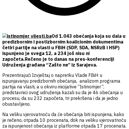
Od 1.043 obećanja koja su dala u
predizbornim i postizbornim koalicionim dokumentima
četiri partije na vlasti u FBiH (SDP, SDA, NSRzB i HSP)
ispunjeno je svega 12, a 234 još nisu ni
započeta.Rečeno je to danas na pres-konferenciji
Udruženja građana “Zašto ne” iz Sarajeva.
Prezentirajući Izvještaj o napretku Vlade FBiH u
ispunjavanju predizbornih obećanja, analizom programa
partija na vlasti, a u okviru inicijative “Istinomjer”,
predstavnici ovog udruženja kazali su da je 46 obećanja u
procesu, da su 232 započeta, tri prekršena i da je jedno
obustavljeno.
Na veliku vjerovatnoću da će obećanja biti ispunjena, kako
je rečeno, otpada 10 procenata, dok na veliku vjerovatnoću
za ispunjenost obećanja iz platforme otpada 17 procenata.