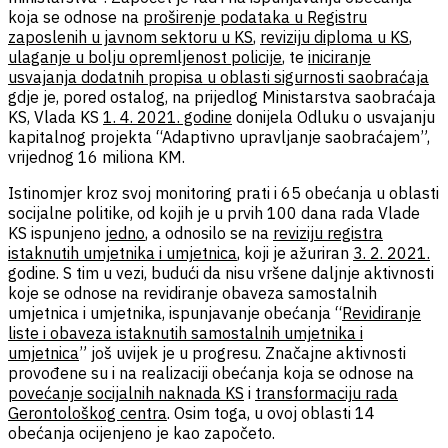
koja se odnose na
proširenje podataka u Registru
zaposlenih u javnom sektoru u KS
,
reviziju diploma u KS
,
ulaganje u bolju opremljenost policije
, te
iniciranje
usvajanja dodatnih propisa u oblasti sigurnosti saobraćaja
gdje je, pored ostalog, na prijedlog Ministarstva saobraćaja
KS, Vlada KS
1. 4. 2021. godine
donijela Odluku o usvajanju
kapitalnog projekta “Adaptivno upravljanje saobraćajem”,
vrijednog 16 miliona KM.
Istinomjer kroz svoj monitoring prati i 65 obećanja u oblasti
socijalne politike, od kojih je u prvih 100 dana rada Vlade
KS ispunjeno
jedno
, a odnosilo se na
reviziju registra
istaknutih umjetnika i umjetnica
, koji je ažuriran
3. 2. 2021.
godine. S tim u vezi, budući da nisu vršene daljnje aktivnosti
koje se odnose na revidiranje obaveza samostalnih
umjetnica i umjetnika, ispunjavanje obećanja “
Revidiranje
liste i obaveza istaknutih samostalnih umjetnika i
umjetnica
” još uvijek je u progresu. Značajne aktivnosti
provođene su i na realizaciji obećanja koja se odnose na
povećanje socijalnih naknada KS
i
transformaciju rada
Gerontološkog centra
. Osim toga, u ovoj oblasti 14
obećanja ocijenjeno je kao započeto.