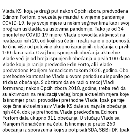
Vlada KS, koja je drugi put nakon Općih izbora predvođena
Edinom Fortom, preuzela je mandat u vrijeme pandemije
COVID-19, te je svoje mjere u nekim segmentima kao i svoj
program uskladila sa uslovima pandemije. Tako je od 34
prioritetne COVID-19 mjere, Vlada provodila aktivnost na
realizaciji njih 20, od kojih su četiri i realizirane u potpunosti,
te čine više od polovine ukupno ispunjenih obećanja u prvih
100 dana rada. Ovaj broj ispunjenih obećanja aktuelne
Vlade veći je od broja ispunjenih obećanja u prvih 100 dana
Vlade koju je ranije predvodio Edin Forto, ali i Vlade
predvođene Marijem Nenadićem tokom 2020. godine. Obe
prethodne kantonalne Vlade u ovom periodu su ispunile po
tri data obećanja. S obzirom da se radi o trećoj Vladi
formiranoj nakon Općih izbora 2018. godine, treba reći da
su aktivnosti na realizaciji većeg broja aktuelnih mjera koje
Istinomjer prati, provodile i prethodne Vlade. Ipak partije
koje čine aktuelni saziv Vlade KS dale su najviše obećanja,
njih 404, dok je prethodna Vlada predvođena Edinom
Fortom dala ukupno 311 obećanja. U slučaju Vlade sa
Marijom Nenadićem na čelu, Istinomjer je pratio 260
obećanja iz sporazuma koji su potpisali SDA, SBB i DF. Ipak