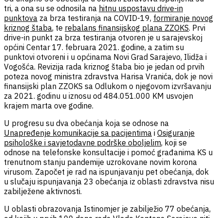
tri, a ona su se odnosila na
hitnu uspostavu drive-in
punktova
za brza testiranja na COVID-19,
formiranje novog
kriznog štaba
, te
rebalans finansijskog plana ZZOKS
. Prvi
drive-in punkt za brza testiranja otvoren je u sarajevskoj
općini Centar 17. februara 2021. godine, a zatim su
punktovi otvoreni i u općinama Novi Grad Sarajevo, Ilidža i
Vogošća. Revizija rada kriznog štaba bio je jedan od prvih
poteza novog ministra zdravstva Harisa Vranića, dok je novi
finansijski plan ZZOKS sa Odlukom o njegovom izvršavanju
za 2021. godinu u iznosu od 484.051.000 KM usvojen
krajem marta ove godine.
U progresu su dva obećanja koja se odnose na
Unapređenje komunikacije sa pacijentima
i
Osiguranje
psihološke i savjetodavne podrške oboljelim
, koji se
odnose na telefonske konsultacije i pomoć građanima KS u
trenutnom stanju pandemije uzrokovane novim korona
virusom. Započet je rad na ispunjavanju pet obećanja, dok
u slučaju ispunjavanja 23 obećanja iz oblasti zdravstva nisu
zabilježene aktivnosti.
U oblasti obrazovanja Istinomjer je zabilježio 77 obećanja,