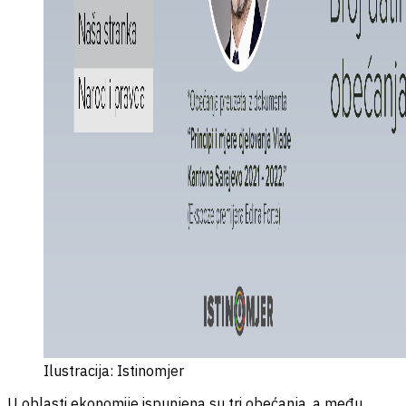
Ilustracija: Istinomjer
U oblasti ekonomije ispunjena su tri obećanja, a među