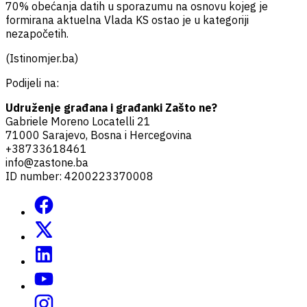
70% obećanja datih u sporazumu na osnovu kojeg je
formirana aktuelna Vlada KS ostao je u kategoriji
nezapočetih.
(Istinomjer.ba)
Podijeli na:
Udruženje građana i građanki Zašto ne?
Gabriele Moreno Locatelli 21
71000 Sarajevo, Bosna i Hercegovina
+38733618461
info@zastone.ba
ID number: 4200223370008