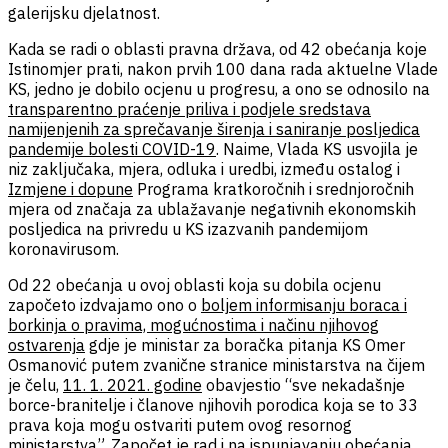
galerijsku djelatnost.
Kada se radi o oblasti pravna država, od 42 obećanja koje
Istinomjer prati, nakon prvih 100 dana rada aktuelne Vlade
KS, jedno je dobilo ocjenu u progresu, a ono se odnosilo na
transparentno praćenje priliva i podjele sredstava
namijenjenih za sprečavanje širenja i saniranje posljedica
pandemije bolesti COVID-19
. Naime, Vlada KS usvojila je
niz zaključaka, mjera, odluka i uredbi, između ostalog i
Izmjene i dopune
Programa kratkoročnih i srednjoročnih
mjera od značaja za ublažavanje negativnih ekonomskih
posljedica na privredu u KS izazvanih pandemijom
koronavirusom.
Od 22 obećanja u ovoj oblasti koja su dobila ocjenu
započeto izdvajamo ono o
boljem informisanju boraca i
borkinja o pravima, mogućnostima i načinu njihovog
ostvarenja
gdje je ministar za boračka pitanja KS Omer
Osmanović putem zvanične stranice ministarstva na čijem
je čelu,
11. 1. 2021. godine
obavjestio “sve nekadašnje
borce-branitelje i članove njihovih porodica koja se to 33
prava koja mogu ostvariti putem ovog resornog
ministarstva”. Započet je rad i na ispunjavanju obećanja