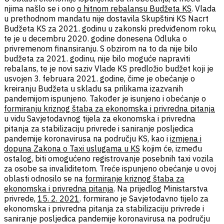
njima našlo se i ono
o hitnom rebalansu Budžeta KS
. Vlada
u prethodnom mandatu nije dostavila Skupštini KS Nacrt
Budžeta KS za 2021. godinu u zakonski predviđenom roku,
te je u decembru 2020. godine donesena Odluka o
privremenom finansiranju. S obzirom na to da nije bilo
budžeta za 2021. godinu, nije bilo moguće napraviti
rebalans, te je novi saziv Vlade KS predložio budžet koji je
usvojen 3. februara 2021. godine, čime je obećanje o
kreiranju Budžeta u skladu sa prilikama izazvanih
pandemijom ispunjeno. Također je isunjeno i obećanje o
formiranju kriznog štaba za ekonomska i privredna pitanja
u vidu Savjetodavnog tijela za ekonomska i privredna
pitanja za stabilizaciju privrede i saniranje posljedica
pandemije koronavirusa na području KS, kao i
izmjena i
dopuna Zakona o Taxi uslugama u KS
kojim će, između
ostalog, biti omogućeno registrovanje posebnih taxi vozila
za osobe sa invaliditetom. Treće ispunjeno obećanje u ovoj
oblasti odnosilo se na
formiranje kriznog štaba za
ekonomska i privredna pitanja
. Na prijedlog Ministarstva
privrede,
15. 2. 2021
. formirano je Savjetodavno tijelo za
ekonomska i privredna pitanja za stabilizaciju privrede i
saniranje posljedica pandemije koronavirusa na području