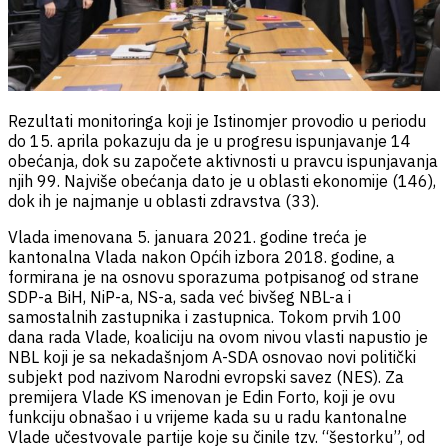
Rezultati monitoringa koji je Istinomjer provodio u periodu
do 15. aprila pokazuju da je u progresu ispunjavanje 14
obećanja, dok su započete aktivnosti u pravcu ispunjavanja
njih 99. Najviše obećanja dato je u oblasti ekonomije (146),
dok ih je najmanje u oblasti zdravstva (33).
Vlada imenovana 5. januara 2021. godine treća je
kantonalna Vlada nakon Općih izbora 2018. godine, a
formirana je na osnovu sporazuma potpisanog od strane
SDP-a BiH, NiP-a, NS-a, sada već bivšeg NBL-a i
samostalnih zastupnika i zastupnica. Tokom prvih 100
dana rada Vlade, koaliciju na ovom nivou vlasti napustio je
NBL koji je sa nekadašnjom A-SDA osnovao novi politički
subjekt pod nazivom Narodni evropski savez (NES). Za
premijera Vlade KS imenovan je Edin Forto, koji je ovu
funkciju obnašao i u vrijeme kada su u radu kantonalne
Vlade učestvovale partije koje su činile tzv. “šestorku”, od