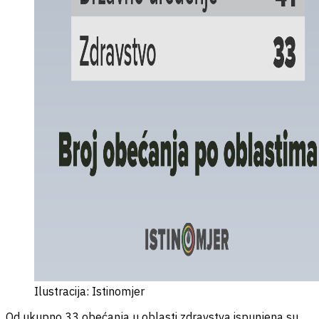
Ilustracija: Istinomjer
Od ukupno 33 obećanja u oblasti zdravstva ispunjena su