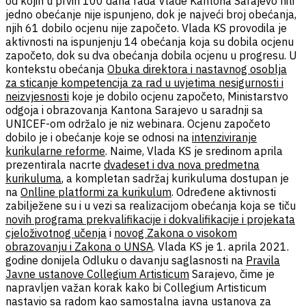
od kojih u prvih 100 dana rada Vlade Kantona Sarajevo niti
jedno obećanje nije ispunjeno, dok je najveći broj obećanja,
njih 61 dobilo ocjenu nije započeto. Vlada KS provodila je
aktivnosti na ispunjenju 14 obećanja koja su dobila ocjenu
započeto, dok su dva obećanja dobila ocjenu u progresu. U
kontekstu obećanja
Obuka direktora i nastavnog osoblja
za sticanje kompetencija za rad u uvjetima nesigurnosti i
neizvjesnosti
koje je dobilo ocjenu započeto, Ministarstvo
odgoja i obrazovanja Kantona Sarajevo u saradnji sa
UNICEF-om održalo je niz webinara. Ocjenu započeto
dobilo je i obećanje koje se odnosi na
intenziviranje
kurikularne reforme
. Naime, Vlada KS je sredinom aprila
prezentirala nacrte
dvadeset i dva nova predmetna
kurikuluma
, a kompletan sadržaj kurikuluma dostupan je
na
Onlline platformi za kurikulum
. Određene aktivnosti
zabilježene su i u vezi sa realizacijom obećanja koja se tiču
novih programa prekvalifikacije i dokvalifikacije i projekata
cjeloživotnog učenja
i
novog Zakona o visokom
obrazovanju i Zakona o UNSA
. Vlada KS je 1. aprila 2021.
godine donijela Odluku o davanju saglasnosti na
Pravila
Javne ustanove Collegium Artisticum
Sarajevo, čime je
napravljen važan korak kako bi Collegium Artisticum
nastavio sa radom kao samostalna javna ustanova za