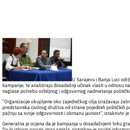
U Sarajevu i Banja Luci odr
kampanje, te analiziraju dosadašnji učinak vlasti u odnosu n
naglase potrebu ozbiljnog i odgovornog nadmetanja politički
“Organizacije okupljene oko zajedničkog cilja izražavaju zab
predstavnika civilnog društva od strane pojedinih političkih par
pažnju sa svoje odgovornosti i obmanu javnost”, istaknuto j
Generalna je ocjena da je kampanja u dosadašnjem toku građan
Da bi izborni proces imao smisla, potrebno je pružiti informa