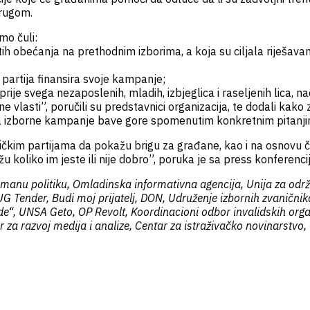
drugom.
mo čuli:
 datih obećanja na prethodnim izborima, a koja su ciljala riješ
a partija finansira svoje kampanje;
rije svega nezaposlenih, mladih, izbjeglica i raseljenih lica, n
vršne vlasti”, poručili su predstavnici organizacija, te dodali ka
aja izborne kampanje bave gore spomenutim konkretnim pitanji
litičkim partijama da pokažu brigu za građane, kao i na osnovu 
u koliko im jeste ili nije dobro”, poruka je sa press konferenci
 humanu politiku, Omladinska informativna agencija, Unija za održi
G Tender, Budi moj prijatelj, DON, Udruženje izbornih zvaničnika
“, UNSA Geto, OP Revolt, Koordinacioni odbor invalidskih organi
a razvoj medija i analize, Centar za istraživačko novinarstvo, 