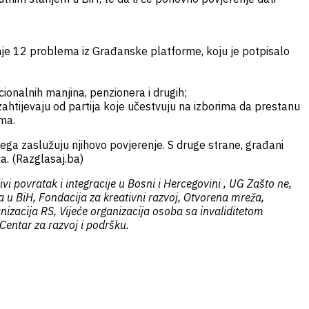
avanje 12 problema iz Građanske platforme, koju je potpisalo
acionalnih manjina, penzionera i drugih;
ko zahtijevaju od partija koje učestvuju na izborima da prestanu
ma.
čega zaslužuju njihovo povjerenje. S druge strane, građani
ja. (Razglasaj.ba)
vi povratak i integracije u Bosni i Hercegovini , UG Zašto ne,
 u BiH, Fondacija za kreativni razvoj, Otvorena mreža,
zacija RS, Vijeće organizacija osoba sa invaliditetom
Centar za razvoj i podršku.