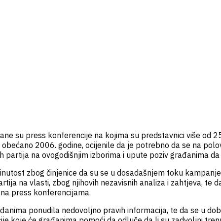
žane su press konferencije na kojima su predstavnici više od 25
a obećano 2006. godine, ocijenile da je potrebno da se na pol
h partija na ovogodišnjim izborima i upute poziv građanima da
rinutost zbog činjenice da su se u dosadašnjem toku kampanje v
tija na vlasti, zbog njihovih nezavisnih analiza i zahtjeva, te d
e na press konferencijama.
ima ponudila nedovoljno pravih informacija, te da se u dobroj 
cije koje će građanima pomoći da odluče da li su zadvoljni tren