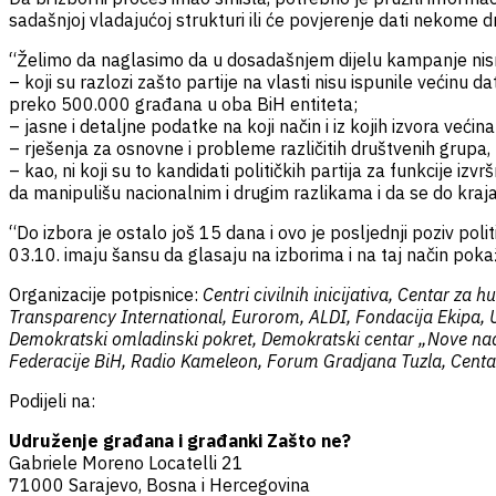
sadašnjoj vladajućoj strukturi ili će povjerenje dati nekome 
“Želimo da naglasimo da u dosadašnjem dijelu kampanje nis
– koji su razlozi zašto partije na vlasti nisu ispunile većinu
preko 500.000 građana u oba BiH entiteta;
– jasne i detaljne podatke na koji način i iz kojih izvora većin
– rješenja za osnovne i probleme različitih društvenih grupa, p
– kao, ni koji su to kandidati političkih partija za funkcije iz
da manipulišu nacionalnim i drugim razlikama i da se do kr
“Do izbora je ostalo još 15 dana i ovo je posljednji poziv po
03.10. imaju šansu da glasaju na izborima i na taj način pokaž
Organizacije potpisnice:
Centri civilnih inicijativa, Centar za
Transparency International, Eurorom, ALDI, Fondacija Ekipa, U
Demokratski omladinski pokret, Demokratski centar „Nove nade
Federacije BiH, Radio Kameleon, Forum Gradjana Tuzla, Centar z
Podijeli na:
Udruženje građana i građanki Zašto ne?
Gabriele Moreno Locatelli 21
71000 Sarajevo, Bosna i Hercegovina