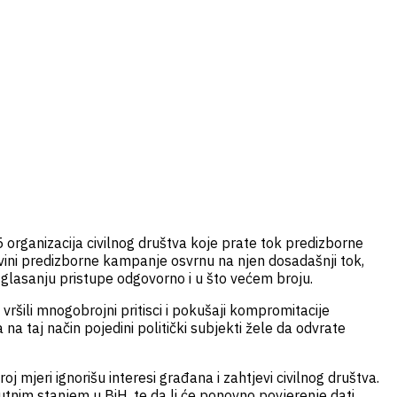
 organizacija civilnog društva koje prate tok predizborne
ovini predizborne kampanje osvrnu na njen dosadašnji tok,
 glasanju pristupe odgovorno i u što većem broju.
ršili mnogobrojni pritisci i pokušaji kompromitacije
a na taj način pojedini politički subjekti žele da odvrate
mjeri ignorišu interesi građana i zahtjevi civilnog društva.
utnim stanjem u BiH, te da li će ponovno povjerenje dati