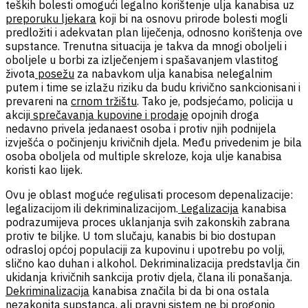
teških bolesti omogući legalno korištenje ulja kanabisa uz
preporuku ljekara
koji bi na osnovu prirode bolesti mogli
predložiti i adekvatan plan liječenja, odnosno korištenja ove
supstance. Trenutna situacija je takva da mnogi oboljeli i
oboljele u borbi za izlječenjem i spašavanjem vlastitog
života
posežu
za nabavkom ulja kanabisa nelegalnim
putem i time se izlažu riziku da budu krivično sankcionisani i
prevareni na
crnom tržištu
. Tako je, podsjećamo, policija u
akciji
sprečavanja kupovine i prodaje
opojnih droga
nedavno privela jedanaest osoba i protiv njih podnijela
izvješća o počinjenju krivičnih djela. Među privedenim je bila
osoba oboljela od multiple skreloze, koja ulje kanabisa
koristi kao lijek.
Ovu je oblast moguće regulisati procesom depenalizacije:
legalizacijom ili dekriminalizacijom.
Legalizacija
kanabisa
podrazumijeva proces uklanjanja svih zakonskih zabrana
protiv te biljke. U tom slučaju, kanabis bi bio dostupan
odrasloj općoj populaciji za kupovinu i upotrebu po volji,
slično kao duhan i alkohol. Dekriminalizacija predstavlja čin
ukidanja krivičnih sankcija protiv djela, člana ili ponašanja.
Dekriminalizacija
kanabisa značila bi da bi ona ostala
nezakonita supstanca, ali pravni sistem ne bi progonio