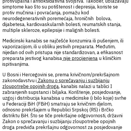
protivupalna i antioksidativna svojstva. Također, ublažavaju
simptome kao što su potištenost i depresija, koriste se
protiv mučnina i povraćanja, pomažu kod
neurodegenerativnih poremećaja, hroničnih bolova,
dijabetesa, kardiovaskularnih bolesti, reumatskih stanja,
multiple skleroze, epilepsije i malignih bolesti.
Medicinski kanabis se najčešće konzumira ili pušenjem, ili
vaporizacijom, ili u obliku jestivih preparata. Međutim,
nijedan od ovih pristupa nije standardizovan, a efikasnost
preparata jestivog kanabisa
nije procijenjena
u kliničkim
ispitivanjima.
U Bosni i Hercegovini se, prema krivičnom/prekršajnom
zakonodavstvu i
Zakonu o sprečavanju i suzbijanju
zloupotrebe opojnih droga
,
kanabis nalazi u tablici I
zabranjenih supstanci i biljaka. Korištenje, posjedovanje,
uzgoj i distribucija kanabisa u medicinske (i bilo koje) svrhe
u Federaciji BiH (FBiH) smatraju se krivičnim djelom,
odnosno prekršajem u Republici Srpskoj (RS) i Brčko
distriktu BiH. Što se tiče prekršajne odgovornosti, državni
Zakon o sprečavanju i suzbijanju zloupotrebe opojnih
droga predviđa prekršajnu odgovornost za posjedovanje