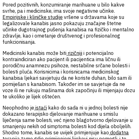
Pored pozitivnih, konzumiranje marihuane u bilo kakve
svrhe, pa i medicinske, ima svoje negativne učinke.
Empirijske i kliničke studije
vršene u državama koje su
legalizovale kanabis jasno pokazuju značajne štetne
učinke dugotrajnog pušenja kanabisa na fizičko i mentalno
zdravlje, kao i ometanje društvenog i profesionalnog
funkcionisanja.
Medicinski kanabis može biti
rizičniji
i potencijalno
kontraindiciran ako pacijent ili pacijentica ima ličnu ili
porodičnu anamnezu psihoze, nestabilne srčane bolesti i
bolesti pluća. Korisnicima i korisnicama medicinskog
kanabisa ljekari savjetuju da ne koriste duhan, bilo sam ili
pomiješan s kanabisom. Također im se savjetuje da ne
voze ili ne rukuju mašinama dok započinju ili mijenjaju dozu
te ukoliko je lijek oštećen.
Neophodno je
istaći
kako do sada ni u jednoj bolesti nije
dokazano terapijsko djelovanje marihuane u smislu
liječenja same bolesti, već njeno blagotvorno djelovanje u
smanjenju nekih od simptoma bolesti kod dijela oboljelih.
Shodno tome, kanabis se uvijek primjenjuje kao
dodatna
terapija
tamo gdje primijenjeni lijekovi nisu pomogli, i to