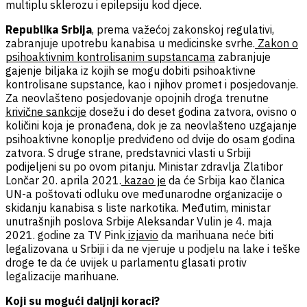
multiplu sklerozu i epilepsiju kod djece.
Republika Srbija
, prema važećoj zakonskoj regulativi,
zabranjuje upotrebu kanabisa u medicinske svrhe.
Zakon o
psihoaktivnim kontrolisanim supstancama
zabranjuje
gajenje biljaka iz kojih se mogu dobiti psihoaktivne
kontrolisane supstance, kao i njihov promet i posjedovanje.
Za neovlašteno posjedovanje opojnih droga trenutne
krivične sankcije
dosežu i do deset godina zatvora, ovisno o
količini koja je pronađena, dok je za neovlašteno uzgajanje
psihoaktivne konoplje predviđeno od dvije do osam godina
zatvora. S druge strane, predstavnici vlasti u Srbiji
podijeljeni su po ovom pitanju. Ministar zdravlja Zlatibor
Lončar 20. aprila 2021.
kazao je
da će Srbija kao članica
UN-a poštovati odluku ove međunarodne organizacije o
skidanju kanabisa s liste narkotika. Međutim,
ministar
unutrašnjih poslova Srbije Aleksandar Vulin je 4. maja
2021. godine za TV Pink
izjavio
da marihuana neće biti
legalizovana u Srbiji i da ne vjeruje u podjelu na lake i teške
droge te da će uvijek u parlamentu glasati protiv
legalizacije marihuane.
Koji su mogući daljnji koraci?