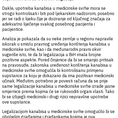
Dakle, upotreba kanabisa u medicinske svrhe mora se
strogo kontrolisati i biti pod ljekarskim nadzorom, posebno
jer se radi o lijeku čije je doziranje od ključnog značaja za
adekvatno liječenje svakog posebnog pacijenta i
pacijentice.
Analiza je pokazala da su neke zemlje u regionu napravile
iskorak u smislu pravnog uređenja korištenja kanabisa u
medicinske svrhe, kao i da međunarodni pravni okvir
sugeriše isto, te da bi legalizacija u BiH imala brojne
pozitivne aspekte. Pored činjenice da bi se smanjio pritisak
na pravosuđe, zakonska uređenost korištenja kanabisa u
medicinske svrhe omogućila bi kontrolisanu primjenu
supstance za koju je dokazano da ima pozitivan medicinski
učinak. Međutim, potrebno je povesti računa da se prije
same legalizacije kanabisa u medicinske svrhe izrade jasne
smjernice prema kojima će se rukovoditi organi vlasti.
Tako
bi se izbjegli medicinski i drugi rizici nepravilne upotrebe
ove supstance.
Legalizacijom kanabisa u medicinske svrhe omogućilo bi se
oboljelim građanima i građankama kojima je ova