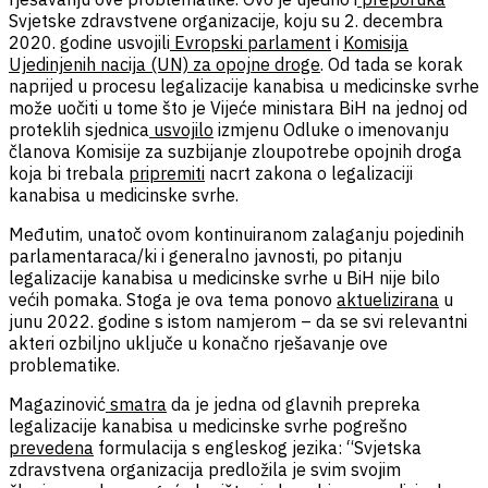
Svjetske zdravstvene organizacije, koju su 2. decembra
2020. godine usvojili
Evropski parlament
i
Komisija
Ujedinjenih nacija (UN) za opojne droge
. Od tada se korak
naprijed u procesu legalizacije kanabisa u medicinske svrhe
može uočiti u tome što je Vijeće ministara BiH na jednoj od
proteklih sjednica
usvojilo
izmjenu Odluke o imenovanju
članova Komisije za suzbijanje zloupotrebe opojnih droga
koja bi trebala
pripremiti
nacrt zakona o legalizaciji
kanabisa u medicinske svrhe.
Međutim, unatoč ovom kontinuiranom zalaganju pojedinih
parlamentaraca/ki i generalno javnosti, po pitanju
legalizacije kanabisa u medicinske svrhe u BiH nije bilo
većih pomaka. Stoga je ova tema ponovo
aktuelizirana
u
junu 2022. godine s istom namjerom – da se svi relevantni
akteri ozbiljno uključe u konačno rješavanje ove
problematike.
Magazinović
smatra
da je jedna od glavnih prepreka
legalizacije kanabisa u medicinske svrhe pogrešno
prevedena
formulacija s engleskog jezika: “Svjetska
zdravstvena organizacija predložila je svim svojim