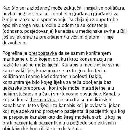
Kao što se iz izloženog može zaključiti, inicijative političara,
nevladinog sektora, ali i oboljelih građana i građanki, za
izmjenu Zakona o sprečavanju i suzbijanju zloupotrebe
opojnih droga nisu urodile plodom te se korištenje
(odnosno, posjedovanje) kanabisa u medicinske svrhe u BiH
još uvijek smatra prekršajem/krivičnim djelom – i nije
dozvoljeno.
Pogrešna je
pretpostavka
da se samim korištenjem
marihuane u bilo kojem obliku i kroz konzumaciju na
različite načine može liječiti.
Kanabis u medicinske svrhe,
kao i svaki lijek, konzumira se u strogo određenim
količinama i samo kod određenih bolesti
. Dakle,
konzumiranje bilo kojeg lijeka za teža oboljenja bez
ljekarske preporuke i kontrole može imati štetne, a u
nekim slučajevima čak i
smrtonosne posljedice
. Kanabis
koji se koristi
bez nadzora
ne smatra se medicinskim
kanabisom. Isto vrijedi i za kanabis koji je ovlastio ljekar
koji nije adekvatno procijenio pacijenta ili pacijentkinju, koji
ne prepisuje kanabis kao dio šireg modela skrbi ili koji ne
prati pacijenta ili pacijentkinju u pogledu subjektivnih i
objektivnih ishoda ili štetnih događaja.