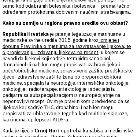
samo kod odabranih bolesnika i bolesnica – prema tačno
određenim protokolima dobivenim naučnim istraživanjima.
Kako su zemlje u regionu pravno uredile ovu oblast?
Republika Hrvatska
je pitanje legalizacije marihuane u
medicinske svrhe uredila 2015. godine kroz
izmjene i
dopune Pravilnika o mjerilima za razvrstavanje lijekova, te
o propisivanju i izdavanju lijekova na recept
, u kojem se
navodi da lijekovi koji sadrže tetrahidrokanabinol,
dronabinol ili nabilon mogu propisivati izabrani ljekari
opće/obiteljske medicine, zdravstvene zaštite predškolske
djece i zdravstvene zaštite žena po preporuci doktora
medicine, specijalista neurologije, internističke onkologije,
onkologije i radioterapije, infektologije i specijalista
pedijatra sa subspecijalizacijom iz neuropedijatrije na
neponovljivi recept. Ovim je pravilnikom predviđeno da se
lijekovi koji sadrže THC, dronabinol i nabilon mogu
propisivati za ublažavanje tegoba kod multiple skleroze,
karcinoma, epilepsije i AIDS-a.
Kada je riječ o
Crnoj Gori
, upotreba kanabisa u medicinske
svrhe nije dozvoljena. Prema
Zakonu o sprječavanju