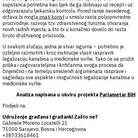
supstanca potrebna kao lijek da ga dobivaju uz recept i uz
odgovarajuću ljekarsku kontrolu. Pored ranije navedenog,
država bi mogla
imati korist
u smislu rasta poljoprivredne
proizvodnje, razvoja tzv. zdravstvenog turizma, otvaranja
novih radnih mjesta, a što bi u konačnici dovelo do rasta
bruto društvenog proizvoda.
U svakom slučaju, jedna je stvar sigurna – potrebno je
ozbiljno razmotriti i kroz institucije vlasti raspraviti
legalizaciju kanabisa u medicinske svrhe. Tako će se pružiti
prilika i zagovarateljima i kritičarima ovoga procesa da
činjenično i na temelju smislenih argumenata rasprave i
sagledaju sve aspekte i mogućnosti legalizacije kanabisa u
medicinske svrhe.
Analiza napisana u okviru projekta
Parlametar BiH
Podijeli na:
Udruženje građana i građanki Zašto ne?
Gabriele Moreno Locatelli 21
71000 Sarajevo, Bosna i Hercegovina
+38733618461