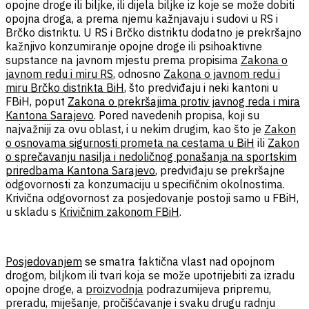
opojne droge ili biljke, ili dijela biljke iz koje se može dobiti
opojna droga, a prema njemu kažnjavaju i sudovi u RS i
Brčko distriktu. U RS i Brčko distriktu dodatno je prekršajno
kažnjivo konzumiranje opojne droge ili psihoaktivne
supstance na javnom mjestu prema propisima
Zakona o
javnom redu i miru RS
, odnosno
Zakona o javnom redu i
miru Brčko distrikta BiH
, što predviđaju i neki kantoni u
FBiH, poput
Zakona o prekršajima protiv javnog reda i mira
Kantona Sarajevo
. Pored navedenih propisa, koji su
najvažniji za ovu oblast, i u nekim drugim, kao što je
Zakon
o osnovama sigurnosti prometa na cestama u BiH
ili
Zakon
o sprečavanju nasilja i nedoličnog ponašanja na sportskim
priredbama Kantona Sarajevo
, predviđaju se prekršajne
odgovornosti za konzumaciju u specifičnim okolnostima.
Krivična odgovornost za posjedovanje postoji samo u FBiH,
u skladu s
Krivičnim zakonom FBiH
.
Posjedovanjem
se smatra faktična vlast nad opojnom
drogom, biljkom ili tvari koja se može upotrijebiti za izradu
opojne droge, a
proizvodnja
podrazumijeva pripremu,
preradu, miješanje, pročišćavanje i svaku drugu radnju