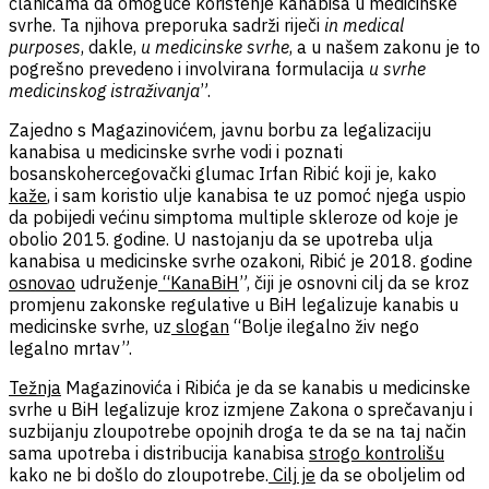
članicama da omoguće korištenje kanabisa u medicinske
svrhe. Ta njihova preporuka sadrži riječi
in medical
purposes
, dakle,
u medicinske svrhe
, a u našem zakonu je to
pogrešno prevedeno i involvirana formulacija
u svrhe
medicinskog istraživanja
”.
Zajedno s Magazinovićem, javnu borbu za legalizaciju
kanabisa u medicinske svrhe vodi i poznati
bosanskohercegovački glumac Irfan Ribić koji je, kako
kaže
,
i sam koristio ulje kanabisa te uz pomoć njega uspio
da pobijedi većinu simptoma multiple skleroze od koje je
obolio 2015. godine. U nastojanju da se upotreba ulja
kanabisa u medicinske svrhe ozakoni, Ribić je 2018. godine
osnovao
udruženje
“
KanaBiH
”, čiji je osnovni cilj da se kroz
promjenu zakonske regulative u BiH legalizuje kanabis u
medicinske svrhe, uz
slogan
“Bolje ilegalno živ nego
legalno mrtav”.
Težnja
Magazinovića i Ribića je da se kanabis u medicinske
svrhe u BiH legalizuje kroz izmjene Zakona o sprečavanju i
suzbijanju zloupotrebe opojnih droga te da se na taj način
sama upotreba i distribucija kanabisa
strogo kontrolišu
kako ne bi došlo do zloupotrebe.
Cilj je
da se oboljelim od