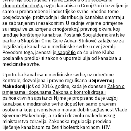
zloupotrebe droga
, uzgoj kanabisa u Crnoj Gori dozvoljen je
samo u prehrambene i industrijske svrhe. Shodno tome,
posjedovanje, proizvodnja i distribucija kanabisa smatraju
se zabranjenim i nezakonitim. U zadnje vrijeme primjetne
su inicijative za izmjenu crnogorskog pravnog okvira koji
uređuje korištenje kanabisa. Poslanik Socijaldemokratske
partije u Skupštini Crne Gore Adnan Striković zalaže se za
legalizaciju kanabisa u medicinske svrhe u ovoj zemlji.
Povodom toga, javnosti je
saopštio
da će u ime Kluba
poslanika predložiti zakon o upotrebi ulja od kanabisa u
medicinske svrhe.
Upotreba kanabisa u medicinske svrhe, uz određene
kontrole, dozvoljena i pravno regulisana u
Sjevernoj
Makedoniji
još od 2016. godine, kada je donesen
Zakon o
izmjenama i dopunama Zakona o kontroli droga i
psihoaktivnih supstanci
. Njime je propisano da je uzgoj
kanabisa u medicinske svrhe
dopušten
samo pravnim
osobama koje prvenstveno moraju dobiti saglasnost Vlade
Sjeverne Makedonije, a zatim i dozvolu makedonskog
ministarstva zdravlja. Zakonska regulacija predviđa
liječenje kanabisom za četiri bolesti: karcinom, HIV,