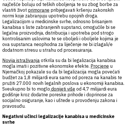
najčešće boluju od teških oboljenja te su zbog borbe za
vlastiti život
primorane
pribjegavati kršenju zakonskih
normi koje zabranjuju upotrebu opojnih droga.
Legalizacijom u medicinske svrhe, odnosno brisanjem
kanabisa s liste zabranjenih supstanci, omogućile bi se
legalna proizvodnja, distribucija i upotreba pod strogo
kontrolisanim uslovima te se oboljeli i oboljele kojima je
ova supstanca neophodna za liječenje ne bi izlagali/e
dodatnom stresu u strahu od procesuiranja.
Novija istraživanja
otkrila su da bi legalizacija kanabisa
mogla imati i pozitivne ekonomske efekte.
Procjene
u
Njemačkoj pokazale su da bi legalizacija mogla povećati
budžet za 1,8 milijardi eura samo od poreza na kanabis te
pružiti 27.000 novih legalnih poslova u ekonomiji kanabisa.
Sveukupno bi to moglo
donijeti više
od 4,7 milijardi eura
godišnje kroz dodatne poreske prihode i doprinose za
socijalno osiguranje, kao i uštede u provođenju zakona i
pravosuđu.
Negativni učinci legalizacije kanabisa u medicinske
svrhe