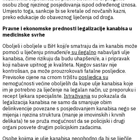
osobu zbog njezinog posjedovanja ispod određenog iznosa.
Umjesto toga, sankcije bi se kretale od novčanih kazni,
preko edukacije do obaveznog liječenja od droga.
Pravne i ekonomske prednosti legalizacije kanabisa u
medicinske svrhe
Oboljeli i oboljele u BiH koji/e smatraju da im kanabis može
pomoći u liječenju prinuđeni/e
su
ilegalno
nabavljati ulje
kanabisa, čime rizikuju da budu uhapšeni/e, a i pripravak
koji nabave upitnog je kvaliteta. Njegov sastav nije
kontrolisan, pa može prouzrokovati fatalne posljedice.
Previsoke cijene na crnom tržištu
posljedica su
nemogućnosti većine oboljelih da kupe ulje kanabisa koje
im je potrebno za liječenje na legalan način, uz preporuku i
recept ljekara specijaliste.
Istraživanja
su pokazala da
legalizacija kanabisa ne samo da smanjuje obim
delinkvencije povezane s posjedovanjem kanabisa nego se
mijenja i njezina struktura (manje je imovinskih i krvnih
delikata) te se pruža mogućnost da se policijski i drugi
organi posvete drugim policijskim zadacima.
Osobe kojima je ulje kanabisa neophodno da bi se liječile