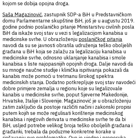
kojom se dobija opojna droga.
Saša Magazinović
, zastupnik SDP-a BiH u Predstavničkom
domu Parlamentarne skupštine BiH, još je u augustu 2019.
godine podnio poslaničko pitanje Ministarstvu civilnih posla
BiH
da iskaže svoj stav
u vezi s legalizacijom kanabisa u
medicinske svrhe. U obrazloženju
poslaničkog pitanja
navodi da su se javnosti obratila udruženja teško oboljelih
građana u BiH koja se zalažu za legalizaciju kanabisa u
medicinske svrhe, odnosno uklanjanje kanabisa i smole
kanabisa s liste najopasnijih opojnih droga. Dalje navodi da
su mnoge naučne studije i klinička ispitivanja pokazali da
kanabis može pomoći u tretmanu širokog spektra
medicinskih stanja. Dodatno potkrepljuje svoj stav navodeći
dobre primjere zemalja u regionu koje su legalizovale
kanabis u medicinske svrhe, poput Sjeverne Makedonije,
Hrvatske, Italije i Slovenije. Magazinović je u obrazloženju
zatim zaključio da postoje različiti načini i zakonski propisi
putem kojih se može regulisati korištenje medicinskog
kanabisa i njegovih derivata u medicinske svrhe te da bi
BiH, usljed potrebe velikog broja teško oboljelih građana i
građanki, trebala da poduzme konkretne korake u
rješavanju ove problematike. Ovo je ujedno i
preporuka