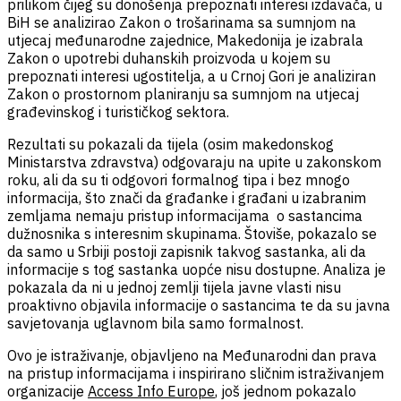
prilikom čijeg su donošenja prepoznati interesi izdavača, u
BiH se analizirao Zakon o trošarinama sa sumnjom na
utjecaj međunarodne zajednice, Makedonija je izabrala
Zakon o upotrebi duhanskih proizvoda u kojem su
prepoznati interesi ugostitelja, a u Crnoj Gori je analiziran
Zakon o prostornom planiranju sa sumnjom na utjecaj
građevinskog i turističkog sektora.
Rezultati su pokazali da tijela (osim makedonskog
Ministarstva zdravstva) odgovaraju na upite u zakonskom
roku, ali da su ti odgovori formalnog tipa i bez mnogo
informacija, što znači da građanke i građani u izabranim
zemljama nemaju pristup informacijama o sastancima
dužnosnika s interesnim skupinama. Štoviše, pokazalo se
da samo u Srbiji postoji zapisnik takvog sastanka, ali da
informacije s tog sastanka uopće nisu dostupne. Analiza je
pokazala da ni u jednoj zemlji tijela javne vlasti nisu
proaktivno objavila informacije o sastancima te da su javna
savjetovanja uglavnom bila samo formalnost.
Ovo je istraživanje, objavljeno na Međunarodni dan prava
na pristup informacijama i inspirirano sličnim istraživanjem
organizacije
Access Info Europe
, još jednom pokazalo