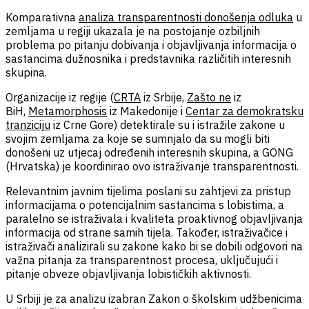
Komparativna
analiza transparentnosti donošenja odluka
u
zemljama u regiji ukazala je na postojanje ozbiljnih
problema po pitanju dobivanja i objavljivanja informacija o
sastancima dužnosnika i predstavnika različitih interesnih
skupina.
Organizacije iz regije (
CRTA
iz Srbije,
Zašto ne
iz
BiH,
Metamorphosis
iz Makedonije i
Centar za demokratsku
tranziciju
iz Crne Gore) detektirale su i istražile zakone u
svojim zemljama za koje se sumnjalo da su mogli biti
donošeni uz utjecaj određenih interesnih skupina, a GONG
(Hrvatska) je koordinirao ovo istraživanje transparentnosti.
Relevantnim javnim tijelima poslani su zahtjevi za pristup
informacijama o potencijalnim sastancima s lobistima, a
paralelno se istraživala i kvaliteta proaktivnog objavljivanja
informacija od strane samih tijela. Također, istraživačice i
istraživači analizirali su zakone kako bi se dobili odgovori na
važna pitanja za transparentnost procesa, uključujući i
pitanje obveze objavljivanja lobističkih aktivnosti.
U Srbiji je za analizu izabran Zakon o školskim udžbenicima