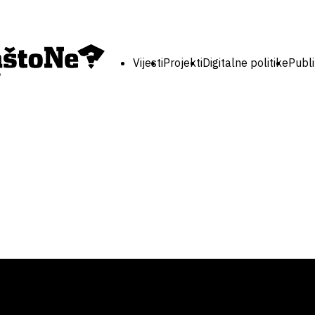
Vijesti
Projekti
Digitalne politike
Publi
?