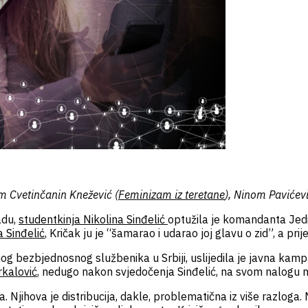
om Cvetinčanin Knežević (
Feminizam iz teretane
), Ninom Pavićevi
adu,
studentkinja Nikolina Sinđelić
optužila je komandanta Jedi
 Sinđelić
, Kričak ju je “šamarao i udarao joj glavu o zid”, a prijet
g bezbjednosnog službenika u Srbiji, uslijedila je javna kamp
rkalović
, nedugo nakon svjedočenja Sinđelić, na svom nalogu na
. Njihova je distribucija, dakle, problematična iz više razloga. Ne