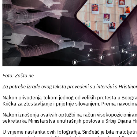
Foto: Zašto ne
Za potrebe izrade ovog teksta provedeni su intervjui s Hristin
Nakon privođenja tokom jednog od velikih protesta u Beogr
Krička za zlostavljanje i prijetnje silovanjem. Prema
navodima
Nakon iznošenja ovakvih optužbi na račun visokopozicionirano
sekretarka Ministarstva unutrašnjih poslova u Srbiji Dijana H
U vrijeme nastanka ovih fotografija, Sinđelić je bila maloljetna