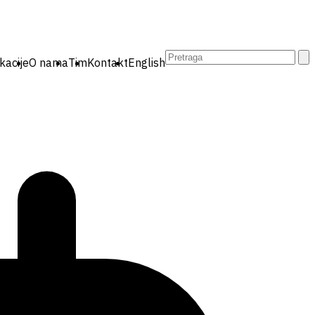
Pretraga:
kacije
O nama
Tim
Kontakt
English