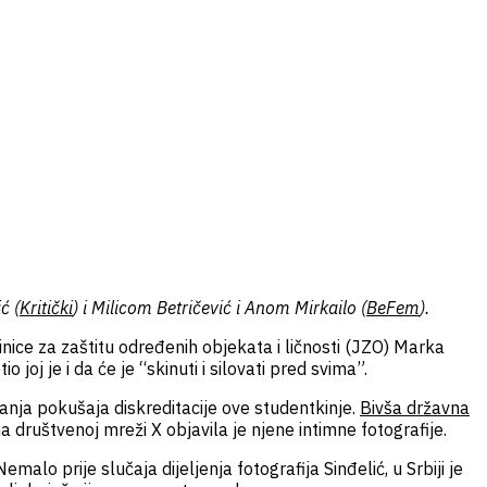
ć (
Kritički
) i Milicom Betričević i Anom Mirkailo (
BeFem
).
nice za zaštitu određenih objekata i ličnosti (JZO) Marka
io joj je i da će je “skinuti i silovati pred svima”.
anja pokušaja diskreditacije ove studentkinje.
Bivša državna
 društvenoj mreži X objavila je njene intimne fotografije.
malo prije slučaja dijeljenja fotografija Sinđelić, u Srbiji je