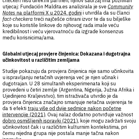
checkeri
nisu direktni partneri, njihov sadržaj ima pozitivan
utjecaj: Fundación Maldita.es analizirala je sve
Community
Notes
na platformi X u 2024. godini
i
utvrdila da su članci
fact-checkera
treći najčešće citirani izvor te da su bilješke
koje su koristile linkove do njihovog rada imale veću
kredibilnost i veću vjerovatnoću da izgrade konsenzus
među korisnicima/ama.
Globalni utjecaj provjere činjenica: Dokazana i dugotrajna
učinkovitost u različitim zemljama
Studije pokazuju da provjera činjenica nije samo učinkovita
u ispravljanju netačnih uvjerenja već je njen učinak i
dugotrajan. U 28 simultanih eksperimenata koji su
provedeni u četiri zemlje (Argentina, Nigerija, Južna Afrika i
Ujedinjeno Kraljevstvo), tim istraživača utvrdio je da
provjera činjenica značajno smanjuje netačna uvjerenja te
da ti efekti
traju više od dvije sedmice nakon početne
intervencije (2021)
. Ovaj nalaz dodatno potvrđuje važnost
dobro osmišljenih ispravki (2021)
, koje mogu zadržati svoju
učinkovitost čak i u različitim kulturnim kontekstima, pri
čemu nijedna grupa nije postala manje tačna nakon