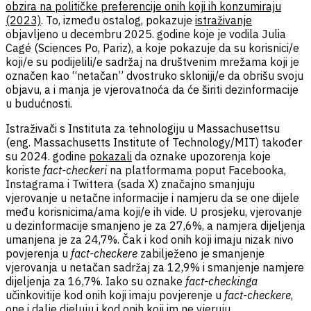
obzira na političke preferencije onih koji ih konzumiraju
(2023)
. To, između ostalog, pokazuje
istraživanje
objavljeno u decembru 2025. godine koje je vodila Julia
Cagé
(Sciences Po, Pariz)
, a koje pokazuje da su korisnici/e
koji/e su podijelili/e sadržaj na društvenim mrežama koji je
označen kao “netačan” dvostruko skloniji/e da obrišu svoju
objavu, a i manja je vjerovatnoća da će širiti dezinformacije
u budućnosti.
Istraživači s Instituta za tehnologiju u Massachusettsu
(eng. Massachusetts Institute of Technology/MIT) također
su 2024. godine
pokazali
da oznake upozorenja koje
koriste
fact-checkeri
na platformama poput Facebooka,
Instagrama i Twittera (sada X) značajno smanjuju
vjerovanje u netačne informacije i namjeru da se one dijele
među korisnicima/ama koji/e ih vide. U prosjeku, vjerovanje
u dezinformacije smanjeno je za 27,6%, a namjera dijeljenja
umanjena je za 24,7%. Čak i kod onih koji imaju nizak nivo
povjerenja u
fact-checkere
zabilježeno je smanjenje
vjerovanja u netačan sadržaj za 12,9% i smanjenje namjere
dijeljenja za 16,7%. Iako su oznake
fact-checkinga
učinkovitije kod onih koji imaju povjerenje u
fact-checkere
,
one i dalje djeluju i kod onih koji im ne vjeruju.