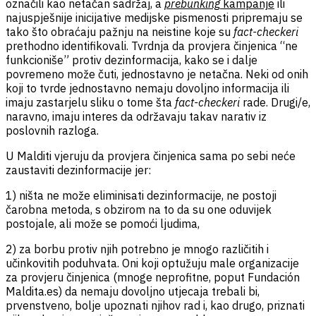
označili kao netačan sadržaj, a
prebunking
kampanje
ili
najuspješnije inicijative medijske pismenosti pripremaju se
tako što obraćaju pažnju na neistine koje su
fact-checkeri
prethodno identifikovali. Tvrdnja da provjera činjenica “ne
funkcioniše” protiv dezinformacija, kako se i dalje
povremeno može čuti, jednostavno je netačna. Neki od onih
koji to tvrde jednostavno nemaju dovoljno informacija ili
imaju zastarjelu sliku o tome šta
fact-checkeri
rade. Drugi/e,
naravno, imaju interes da održavaju takav narativ iz
poslovnih razloga.
U Malditi vjeruju da provjera činjenica sama po sebi neće
zaustaviti dezinformacije jer:
1) ništa ne može eliminisati dezinformacije, ne postoji
čarobna metoda, s obzirom na to da su one oduvijek
postojale, ali može se pomoći ljudima,
2) za borbu protiv njih potrebno je mnogo različitih i
učinkovitih poduhvata. Oni koji optužuju male organizacije
za provjeru činjenica (mnoge neprofitne, poput Fundación
Maldita.es) da nemaju dovoljno utjecaja trebali bi,
prvenstveno, bolje upoznati njihov rad i, kao drugo, priznati