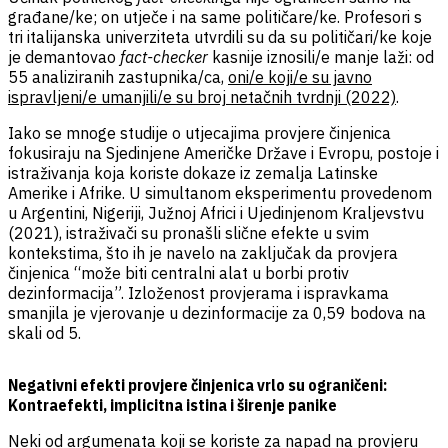
građane/ke; on utječe i na same političare/ke. Profesori s
tri italijanska univerziteta utvrdili su da su političari/ke koje
je demantovao
fact-checker
kasnije iznosili/e manje laži: od
55 analiziranih zastupnika/ca,
oni/e koji/e su javno
ispravljeni/e umanjili/e su broj netačnih tvrdnji (2022)
.
Iako se mnoge studije o utjecajima provjere činjenica
fokusiraju na Sjedinjene Američke Države i Evropu, postoje i
istraživanja koja koriste dokaze iz zemalja Latinske
Amerike i Afrike. U simultanom eksperimentu provedenom
u Argentini, Nigeriji, Južnoj Africi i Ujedinjenom Kraljevstvu
(2021), istraživači su pronašli slične efekte u svim
kontekstima, što ih je navelo na zaključak da provjera
činjenica “može biti centralni alat u borbi protiv
dezinformacija”. Izloženost provjerama i ispravkama
smanjila je vjerovanje u dezinformacije za 0,59 bodova na
skali od 5.
Negativni efekti provjere činjenica vrlo su ograničeni:
Kontraefekti, implicitna istina i širenje panike
Neki od argumenata koji se koriste za napad na provjeru