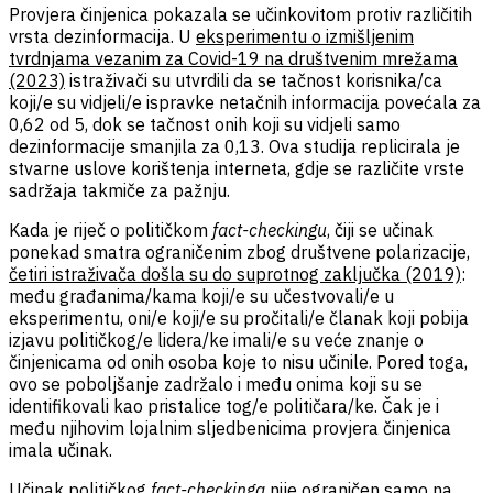
Provjera činjenica pokazala se učinkovitom protiv različitih
vrsta dezinformacija. U
eksperimentu o izmišljenim
tvrdnjama vezanim za Covid-19 na društvenim mrežama
(2023)
istraživači su utvrdili da se tačnost korisnika/ca
koji/e su vidjeli/e ispravke netačnih informacija povećala za
0,62 od 5, dok se tačnost onih koji su vidjeli samo
dezinformacije smanjila za 0,13. Ova studija replicirala je
stvarne uslove korištenja interneta, gdje se različite vrste
sadržaja takmiče za pažnju.
Kada je riječ o političkom
fact-checkingu
, čiji se učinak
ponekad smatra ograničenim zbog društvene polarizacije,
četiri istraživača došla su do suprotnog zaključka (2019)
:
među građanima/kama koji/e su učestvovali/e u
eksperimentu, oni/e koji/e su pročitali/e članak koji pobija
izjavu političkog/e lidera/ke imali/e su veće znanje o
činjenicama od onih osoba koje to nisu učinile. Pored toga,
ovo se poboljšanje zadržalo i među onima koji su se
identifikovali kao pristalice tog/e političara/ke. Čak je i
među njihovim lojalnim sljedbenicima provjera činjenica
imala učinak.
Učinak političkog
fact-checkinga
nije ograničen samo na