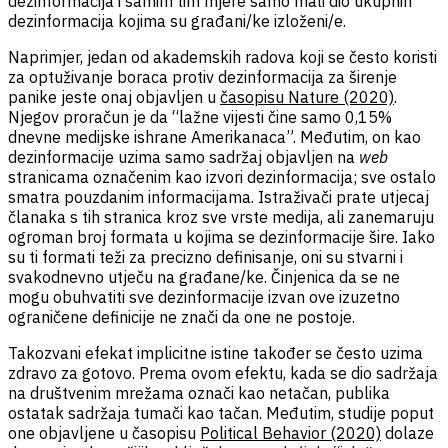
dezinformacija i samim tim mjere samo mali dio ukupnih
dezinformacija kojima su građani/ke izloženi/e.
Naprimjer, jedan od akademskih radova koji se često koristi
za optuživanje boraca protiv dezinformacija za širenje
panike jeste onaj objavljen u
časopisu Nature (2020)
.
Njegov proračun je da “lažne vijesti čine samo 0,15%
dnevne medijske ishrane Amerikanaca”. Međutim, on kao
dezinformacije uzima samo sadržaj objavljen na
web
stranicama označenim kao izvori dezinformacija; sve ostalo
smatra pouzdanim informacijama. Istraživači prate utjecaj
članaka s tih stranica kroz sve vrste medija, ali zanemaruju
ogroman broj formata u kojima se dezinformacije šire. Iako
su ti formati teži za precizno definisanje, oni su stvarni i
svakodnevno utječu na građane/ke. Činjenica da se ne
mogu obuhvatiti sve dezinformacije izvan ove izuzetno
ograničene definicije ne znači da one ne postoje.
Takozvani efekat implicitne istine također se često uzima
zdravo za gotovo. Prema ovom efektu, kada se dio sadržaja
na društvenim mrežama označi kao netačan, publika
ostatak sadržaja tumači kao tačan. Međutim, studije poput
one objavljene u časopisu
Political Behavior (2020)
dolaze