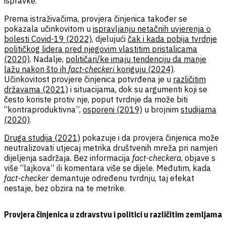
ispravke.
Prema istraživačima, provjera činjenica također se
pokazala učinkovitom u
ispravljanju netačnih uvjerenja o
bolesti Covid-19 (2022)
, djelujući
čak i kada pobija tvrdnje
političkog lidera pred njegovim vlastitim pristalicama
(2020)
. Nadalje,
političari/ke imaju tendenciju da manje
lažu nakon što ih
fact-checkeri
koriguju (2024)
.
Učinkovitost provjere činjenica potvrđena je u
različitim
državama (2021)
i situacijama, dok su argumenti koji se
često koriste protiv nje, poput tvrdnje da može biti
“kontraproduktivna”,
osporeni (2019)
u brojnim
studijama
(2020)
.
Druga studija (2021)
pokazuje i da provjera činjenica može
neutralizovati utjecaj metrika društvenih mreža pri namjeri
dijeljenja sadržaja. Bez informacija
fact-checkera
, objave s
više “lajkova” ili komentara više se dijele. Međutim, kada
fact-checker
demantuje određenu tvrdnju, taj efekat
nestaje, bez obzira na te metrike.
Provjera činjenica u zdravstvu i politici u različitim zemljama