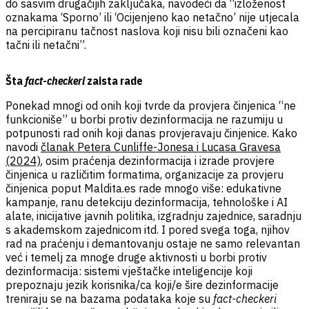
do sasvim drugačijih zaključaka, navodeći da “izloženost
oznakama ‘Sporno’ ili ‘Ocijenjeno kao netačno’ nije utjecala
na percipiranu tačnost naslova koji nisu bili označeni kao
tačni ili netačni”.
Šta
fact-checkeri
zaista rade
Ponekad mnogi od onih koji tvrde da provjera činjenica “ne
funkcioniše” u borbi protiv dezinformacija ne razumiju u
potpunosti rad onih koji danas provjeravaju činjenice. Kako
navodi
članak Petera Cunliffe-Jonesa i Lucasa Gravesa
(2024)
, osim praćenja dezinformacija i izrade provjere
činjenica
u različitim formatima, organizacije za provjeru
činjenica poput Maldita.es rade mnogo više: edukativne
kampanje, ranu detekciju dezinformacija, tehnološke i AI
alate, inicijative javnih politika, izgradnju zajednice, saradnju
s akademskom zajednicom itd. I pored svega toga, njihov
rad na praćenju i demantovanju ostaje ne samo relevantan
već i temelj za mnoge druge aktivnosti u borbi protiv
dezinformacija: sistemi vještačke inteligencije koji
prepoznaju jezik korisnika/ca koji/e šire dezinformacije
treniraju se na bazama podataka koje su
fact-checkeri