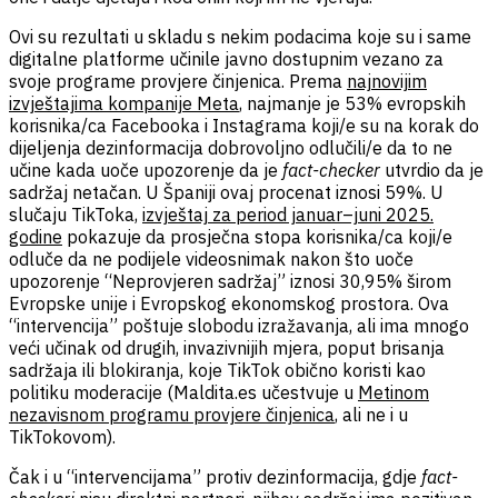
Ovi su rezultati u skladu s nekim podacima koje su i same
digitalne platforme učinile javno dostupnim vezano za
svoje programe provjere činjenica. Prema
najnovijim
izvještajima kompanije Meta
, najmanje je 53% evropskih
korisnika/ca Facebooka i Instagrama koji/e su na korak do
dijeljenja dezinformacija dobrovoljno odlučili/e da to ne
učine kada uoče upozorenje da je
fact-checker
utvrdio da je
sadržaj netačan. U Španiji ovaj procenat iznosi 59%. U
slučaju TikToka,
izvještaj za period januar–juni 2025.
godine
pokazuje da prosječna stopa korisnika/ca koji/e
odluče da ne podijele videosnimak nakon što uoče
upozorenje “Neprovjeren sadržaj” iznosi 30,95% širom
Evropske unije i Evropskog ekonomskog prostora. Ova
“intervencija” poštuje slobodu izražavanja, ali ima mnogo
veći učinak od drugih, invazivnijih mjera, poput brisanja
sadržaja ili blokiranja, koje TikTok obično koristi kao
politiku moderacije (Maldita.es učestvuje u
Metinom
nezavisnom programu provjere činjenica
, ali ne i u
TikTokovom).
Čak i u “intervencijama” protiv dezinformacija, gdje
fact-