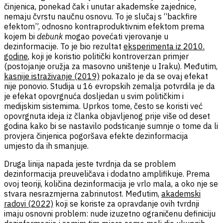
činjenica, ponekad čak i unutar akademske zajednice,
nemaju čvrstu naučnu osnovu. To je slučaj s “backfire
efektom”, odnosno kontraproduktivnim efektom prema
kojem bi
debunk
mogao povećati vjerovanje u
dezinformacije. To je bio rezultat
eksperimenta iz 2010.
godine
, koji je koristio politički kontroverzan primjer
(postojanje oružja za masovno uništenje u Iraku). Međutim,
kasnije istraživanje (2019)
pokazalo je da se ovaj efekat
nije ponovio. Studija u 16 evropskih zemalja potvrdila je da
je efekat opovrgnuća dosljedan u svim političkim i
medijskim sistemima. Uprkos tome, često se koristi već
opovrgnuta ideja iz članka objavljenog prije više od deset
godina kako bi se nastavilo podsticanje sumnje o tome da li
provjera činjenica pogoršava efekte dezinformacija
umjesto da ih smanjuje.
Druga linija napada jeste tvrdnja da se problem
dezinformacija preuveličava i dodatno amplifikuje. Prema
ovoj teoriji, količina dezinformacija je vrlo mala, a oko nje se
stvara nesrazmjerna zabrinutost. Međutim,
akademski
radovi (2022)
koji se koriste za opravdanje ovih tvrdnji
imaju osnovni problem: nude izuzetno ograničenu definiciju