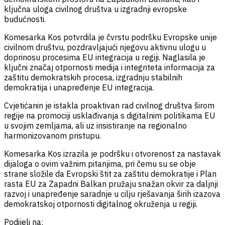
ključna uloga civilnog društva u izgradnji evropske
budućnosti.
Komesarka Kos potvrdila je čvrstu podršku Evropske unije
civilnom društvu, pozdravljajući njegovu aktivnu ulogu u
doprinosu procesima EU integracija u regiji. Naglasila je
ključni značaj otpornosti medija i integriteta informacija za
zaštitu demokratskih procesa, izgradnju stabilnih
demokratija i unapređenje EU integracija.
Cvjetićanin je istakla proaktivan rad civilnog društva širom
regije na promociji usklađivanja s digitalnim politikama EU
u svojim zemljama, ali uz insistiranje na regionalno
harmonizovanom pristupu.
Komesarka Kos izrazila je podršku i otvorenost za nastavak
dijaloga o ovim važnim pitanjima, pri čemu su se obje
strane složile da Evropski štit za zaštitu demokratije i Plan
rasta EU za Zapadni Balkan pružaju snažan okvir za daljnji
razvoj i unapređenje saradnje u cilju rješavanja širih izazova
demokratskoj otpornosti digitalnog okruženja u regiji.
Podijeli na: